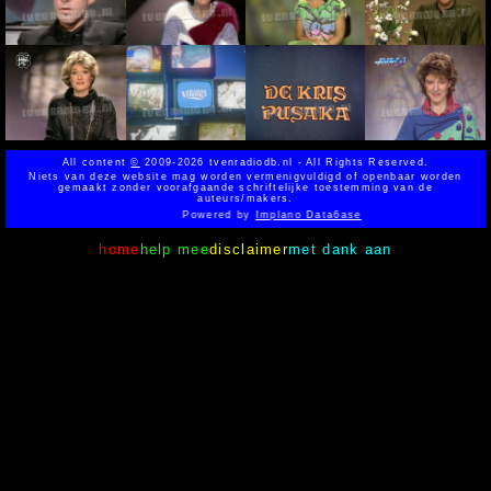
All content
©
2009-2026 tvenradiodb.nl - All Rights Reserved.
Niets van deze website mag worden vermenigvuldigd of openbaar worden
gemaakt zonder voorafgaande schriftelijke toestemming van de
auteurs/makers.
Powered by
Implano Data6ase
home
help mee
disclaimer
met dank aan