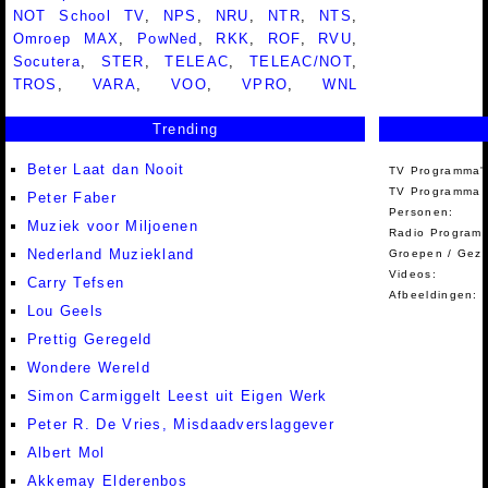
NOT School TV
,
NPS
,
NRU
,
NTR
,
NTS
,
Omroep MAX
,
PowNed
,
RKK
,
ROF
,
RVU
,
Socutera
,
STER
,
TELEAC
,
TELEAC/NOT
,
TROS
,
VARA
,
VOO
,
VPRO
,
WNL
Trending
Beter Laat dan Nooit
TV Programma'
TV Programma A
Peter Faber
Personen:
Muziek voor Miljoenen
Radio Programm
Nederland Muziekland
Groepen / Gez
Videos:
Carry Tefsen
Afbeeldingen:
Lou Geels
Prettig Geregeld
Wondere Wereld
Simon Carmiggelt Leest uit Eigen Werk
Peter R. De Vries, Misdaadverslaggever
Albert Mol
Akkemay Elderenbos