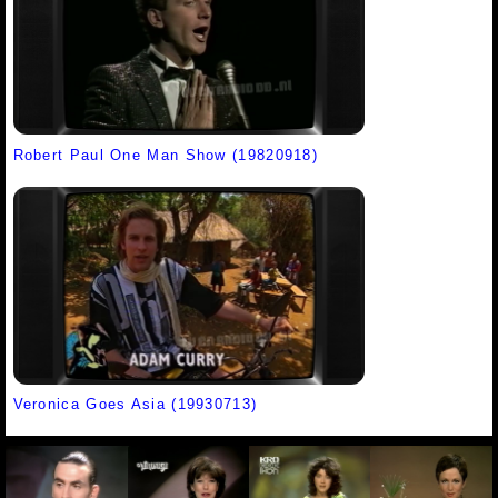
Robert Paul One Man Show (19820918)
Veronica Goes Asia (19930713)