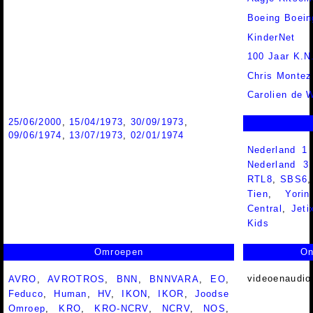
Boeing Boein
KinderNet
100 Jaar K.N
Chris Montez
Carolien de 
25/06/2000
,
15/04/1973
,
30/09/1973
,
09/06/1974
,
13/07/1973
,
02/01/1974
Nederland 1
Nederland 
RTL8
,
SBS6
Tien
,
Yorin
Central
,
Jeti
Kids
Omroepen
On
videoenaudio
AVRO
,
AVROTROS
,
BNN
,
BNNVARA
,
EO
,
Feduco
,
Human
,
HV
,
IKON
,
IKOR
,
Joodse
Omroep
,
KRO
,
KRO-NCRV
,
NCRV
,
NOS
,