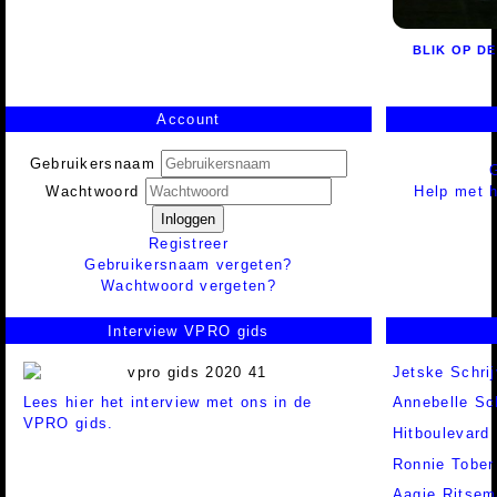
BLIK OP D
Account
Gebruikersnaam
Help met h
Wachtwoord
Inloggen
Registreer
Gebruikersnaam vergeten?
Wachtwoord vergeten?
Interview VPRO gids
Jetske Schrij
Lees hier het interview met ons in de
Annebelle S
VPRO gids.
Hitboulevard
Ronnie Tober
Aagje Ritsem