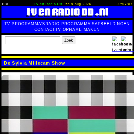
100
TV en Radio DB
zo 9 aug 2026
07:07:09
TV PROGRAMMA'S
RADIO PROGRAMMA'S
AFBEELDINGEN
CONTACT
TV OPNAME MAKEN
Zoek
De Sylvia Millecam Show