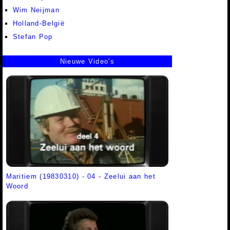
Wim Neijman
Holland-België
Stefan Pop
Nieuwe Video's
Maritiem (19830310) - 04 - Zeelui aan het
Woord