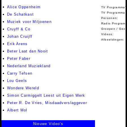
Alice Oppenheim
TV Programma'
TV Programma A
De Schatkast
Personen:
Muziek voor Miljoenen
Radio Programm
Cruyff & Co
Groepen / Gez
Videos:
Johan Cruijff
Afbeeldingen:
Erik Arens
Beter Laat dan Nooit
Peter Faber
Nederland Muziekland
Carry Tefsen
Lou Geels
Wondere Wereld
Simon Carmiggelt Leest uit Eigen Werk
Peter R. De Vries, Misdaadverslaggever
Albert Mol
Nieuwe Video's