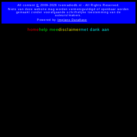
All content
©
2009-2026 tvenradiodb.nl - All Rights Reserved.
Niets van deze website mag worden vermenigvuldigd of openbaar worden
gemaakt zonder voorafgaande schriftelijke toestemming van de
auteurs/makers.
Powered by
Implano Data6ase
home
help mee
disclaimer
met dank aan