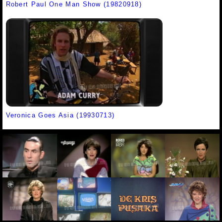
Robert Paul One Man Show (19820918)
Veronica Goes Asia (19930713)