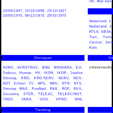
Oh, Wat een 
10/06/1947
,
15/10/1988
,
23/12/1927
,
10/05/1975
,
06/12/1975
,
25/01/1975
Nederland 1
Nederland 
RTL8
,
SBS6
Tien
,
Yorin
Central
,
Jeti
Kids
Omroepen
On
videoenaudio
AVRO
,
AVROTROS
,
BNN
,
BNNVARA
,
EO
,
Feduco
,
Human
,
HV
,
IKON
,
IKOR
,
Joodse
Omroep
,
KRO
,
KRO-NCRV
,
NCRV
,
NOS
,
NOT School TV
,
NPS
,
NRU
,
NTR
,
NTS
,
Omroep MAX
,
PowNed
,
RKK
,
ROF
,
RVU
,
Socutera
,
STER
,
TELEAC
,
TELEAC/NOT
,
TROS
,
VARA
,
VOO
,
VPRO
,
WNL
Trending