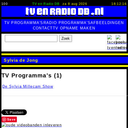
100
TV en Radio DB
za 8 aug 2026
18:12:17
TV PROGRAMMA'S
RADIO PROGRAMMA'S
AFBEELDINGEN
CONTACT
TV OPNAME MAKEN
Zoek
Sylvia de Jong
TV Programma's (1)
De Sylvia Millecam Show
Save