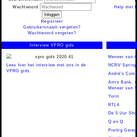
Help met h
Wachtwoord
Inloggen
Registreer
Gebruikersnaam vergeten?
Wachtwoord vergeten?
Interview VPRO gids
Meneer van A
Lees hier het interview met ons in de
NCRV Springt
VPRO gids.
André's Com
Amro Bank,
Meneer van S
Yorin
RTL4
De 5 Uur Sh
Q en Q
Prettig Gereg