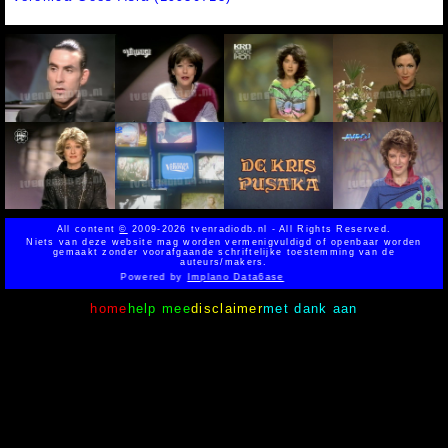
All content
©
2009-2026 tvenradiodb.nl - All Rights Reserved.
Niets van deze website mag worden vermenigvuldigd of openbaar worden
gemaakt zonder voorafgaande schriftelijke toestemming van de
auteurs/makers.
Powered by
Implano Data6ase
home
help mee
disclaimer
met dank aan