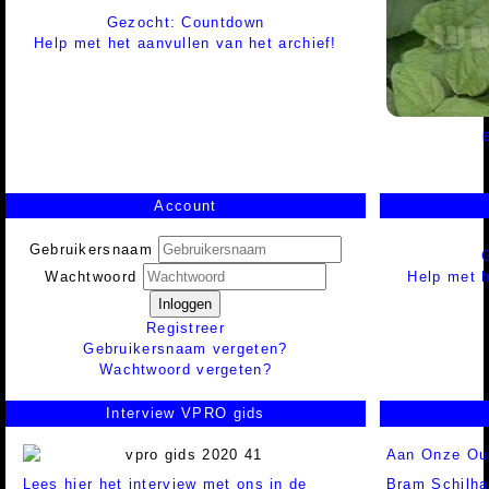
Gezocht: Countdown
Help met het aanvullen van het archief!
Account
Gebruikersnaam
Help met h
Wachtwoord
Inloggen
Registreer
Gebruikersnaam vergeten?
Wachtwoord vergeten?
Interview VPRO gids
Aan Onze Oud
Lees hier het interview met ons in de
Bram Schilh