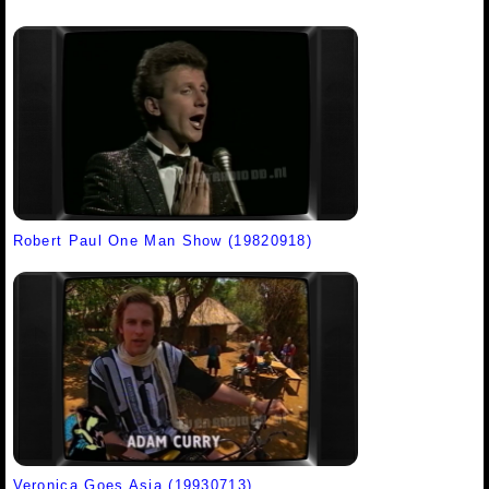
Robert Paul One Man Show (19820918)
Veronica Goes Asia (19930713)