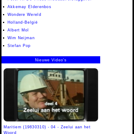
Akkemay Elderenbos
Wondere Wereld
Holland-België
Albert Mol
Wim Neijman
Stefan Pop
Nieuwe Video's
Maritiem (19830310) - 04 - Zeelui aan het
Woord