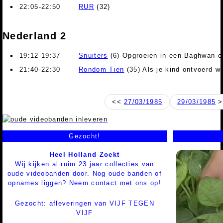
22:05-22:50
RUR
(32)
Nederland 2
19:12-19:37
Snuiters
(6) Opgroeien in een Baghwan 
21:40-22:30
Rondom Tien
(35) Als je kind ontvoerd w
<<
27/03/1985
29/03/1985
>
Gezocht!
Heel Holland Zoekt
Wij kijken al ruim 23 jaar collecties van
oude videobanden door. Nog oude banden of
opnames liggen? Neem contact met ons op!
Gezocht: afleveringen van VIJF TEGEN
VIJF