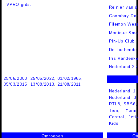
VPRO gids.
Reinier van 
Goombay Da
Filemon Wess
Monique Sma
Pin-Up Club
De Lachende
Iris Vandenk
Nederland 2 
25/06/2000
,
25/05/2022
,
01/02/1965
,
05/03/2015
,
13/08/2013
,
21/08/2011
Nederland 1
Nederland 
RTL8
,
SBS6
Tien
,
Yorin
Central
,
Jeti
Kids
Omroepen
On