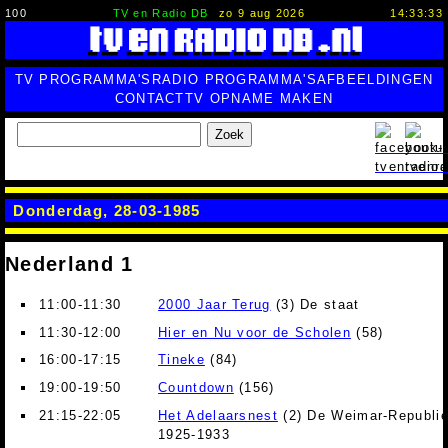
100
TV en Radio DB
zo 9 aug 2026
14:33:34
TV PROGRAMMA'S
RADIO PROGRAMMA'S
AFBEELDINGEN
CONTACT
TV OPNAME MAKEN
Zoek
Donderdag, 28-03-1985
Nederland 1
11:00-11:30
2000 Jaar Terug
(3) De staat
11:30-12:00
Hier en Nu voor de Scholen
(58)
16:00-17:15
Tineke
(84)
19:00-19:50
Countdown
(156)
21:15-22:05
Het Adelaarsnest
(2) De Weimar-Republie
1925-1933