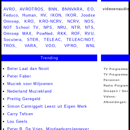
videoenaudio
AVRO
,
AVROTROS
,
BNN
,
BNNVARA
,
EO
,
Feduco
,
Human
,
HV
,
IKON
,
IKOR
,
Joodse
Omroep
,
KRO
,
KRO-NCRV
,
NCRV
,
NOS
,
NOT School TV
,
NPS
,
NRU
,
NTR
,
NTS
,
Omroep MAX
,
PowNed
,
RKK
,
ROF
,
RVU
,
Socutera
,
STER
,
TELEAC
,
TELEAC/NOT
,
TROS
,
VARA
,
VOO
,
VPRO
,
WNL
Trending
Beter Laat dan Nooit
TV Programma'
TV Programma A
Peter Faber
Personen:
Muziek voor Miljoenen
Radio Programm
Nederland Muziekland
Groepen / Gez
Videos:
Prettig Geregeld
Afbeeldingen:
Simon Carmiggelt Leest uit Eigen Werk
Carry Tefsen
Lou Geels
Peter R. De Vries, Misdaadverslaggever