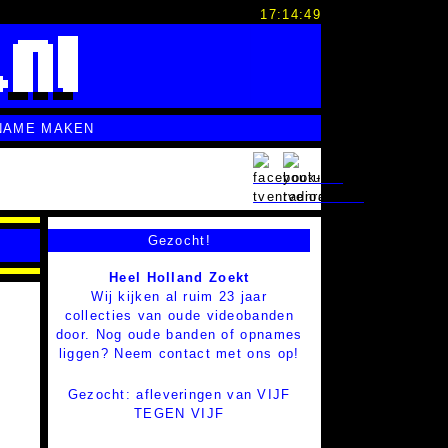
17:14:50
NAME MAKEN
Gezocht!
Heel Holland Zoekt
Wij kijken al ruim 23 jaar
collecties van oude videobanden
door. Nog oude banden of opnames
liggen? Neem contact met ons op!
Gezocht: afleveringen van VIJF
TEGEN VIJF