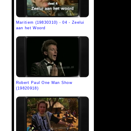
Maritiem (19830310) - 04 - Zeelui
aan het Woord
Robert Paul One Man Show
(19820918)