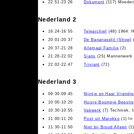
22:51-23:26
Dokument
(117) Moeders
Nederland 2
16:24-16:55
Telearchief
(48) 1964: H
20:01-20:37
De Bananasplit (Show)
(
20:37-21:28
Allemaal Familie
(2)
21:28-22:02
Sjans
(25) Mannenwerk
22:02-22:47
Triviant
(72)
Nederland 3
09:30-09:45
Nijntje en Haar Vriendj
10:00-10:20
Huisje Boompje Beestje
10:30-10:55
Vakwerk
(7) Techniek, 
11:00-11:20
Post uit Marokko
(1) In
11:30-11:50
Niet bij Brood Alleen
(1)