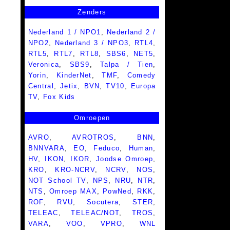
Zenders
Nederland 1 / NPO1
,
Nederland 2 /
NPO2
,
Nederland 3 / NPO3
,
RTL4
,
RTL5
,
RTL7
,
RTL8
,
SBS6
,
NET5
,
Veronica
,
SBS9
,
Talpa / Tien
,
Yorin
,
KinderNet
,
TMF
,
Comedy
Central
,
Jetix
,
BVN
,
TV10
,
Europa
TV
,
Fox Kids
Omroepen
AVRO
,
AVROTROS
,
BNN
,
BNNVARA
,
EO
,
Feduco
,
Human
,
HV
,
IKON
,
IKOR
,
Joodse Omroep
,
KRO
,
KRO-NCRV
,
NCRV
,
NOS
,
NOT School TV
,
NPS
,
NRU
,
NTR
,
NTS
,
Omroep MAX
,
PowNed
,
RKK
,
ROF
,
RVU
,
Socutera
,
STER
,
TELEAC
,
TELEAC/NOT
,
TROS
,
VARA
,
VOO
,
VPRO
,
WNL