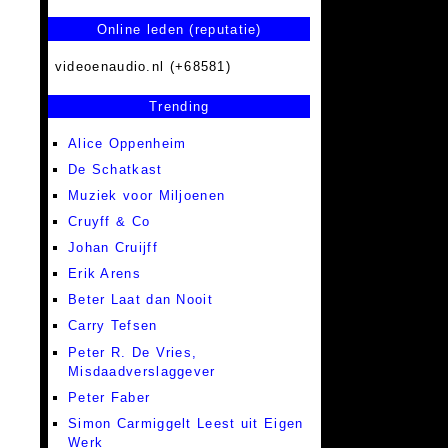
Online leden (reputatie)
videoenaudio.nl (+68581)
Trending
Alice Oppenheim
De Schatkast
Muziek voor Miljoenen
Cruyff & Co
Johan Cruijff
Erik Arens
Beter Laat dan Nooit
Carry Tefsen
Peter R. De Vries,
Misdaadverslaggever
Peter Faber
Simon Carmiggelt Leest uit Eigen
Werk