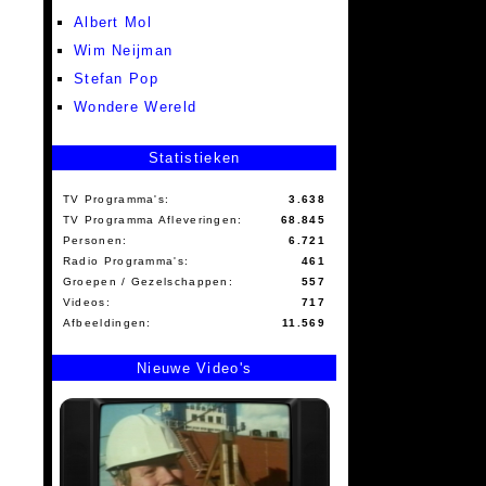
Albert Mol
Wim Neijman
Stefan Pop
Wondere Wereld
Statistieken
TV Programma's:
3.638
TV Programma Afleveringen:
68.845
Personen:
6.721
Radio Programma's:
461
Groepen / Gezelschappen:
557
Videos:
717
Afbeeldingen:
11.569
Nieuwe Video's