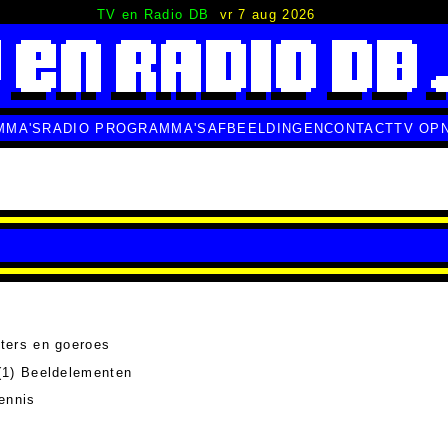
TV en Radio DB
vr 7 aug 2026
MMA'S
RADIO PROGRAMMA'S
AFBEELDINGEN
CONTACT
TV OP
ters en goeroes
1) Beeldelementen
ennis