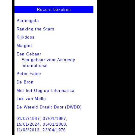
Recent bekeken
Platengala
Ranking the Stars
Kijkdoos
Maigret
Een Gebaar
Een gebaar voor Amnesty
International
Peter Faber
De Bron
Met het Oog op Informatica
Luk van Mello
De Wereld Draait Door (DWDD)
01/07/1987
,
07/01/1987
,
15/01/2024
,
05/01/2000
,
11/03/2013
,
23/04/1976