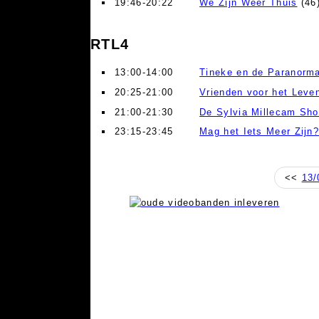
19:46-20:22
We Zijn Weer Thuis
(46
RTL4
13:00-14:00
Tineke en de Paranorma
20:25-21:00
Vrienden voor het Leve
21:00-21:30
De Sylvia Millecam Sh
23:15-23:45
Mag het Iets Meer Zijn
<<
13/