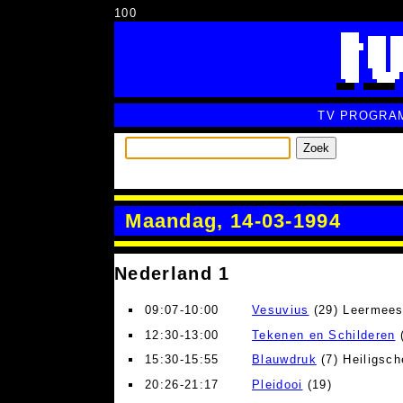
100
TV PROGRA
Zoek
Maandag, 14-03-1994
Nederland 1
09:07-10:00
Vesuvius
(29) Leermees
12:30-13:00
Tekenen en Schilderen
(
15:30-15:55
Blauwdruk
(7) Heiligsch
20:26-21:17
Pleidooi
(19)