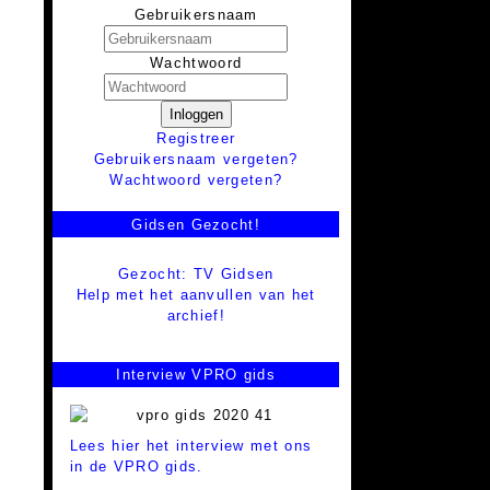
Gebruikersnaam
Wachtwoord
Inloggen
Registreer
Gebruikersnaam vergeten?
Wachtwoord vergeten?
Gidsen Gezocht!
Gezocht: TV Gidsen
Help met het aanvullen van het
archief!
Interview VPRO gids
Lees hier het interview met ons
in de VPRO gids.