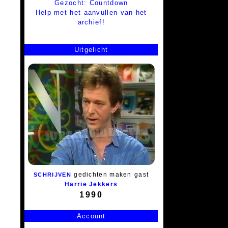
Gezocht: Countdown
Help met het aanvullen van het
archief!
Uitgelicht
gedichten maken
gast
SCHRIJVEN
Harrie Jekkers
1990
Account