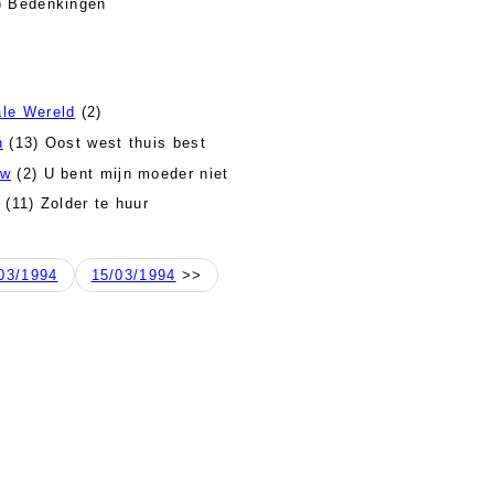
) Bedenkingen
le Wereld
(2)
n
(13) Oost west thuis best
ow
(2) U bent mijn moeder niet
?
(11) Zolder te huur
03/1994
15/03/1994
>>