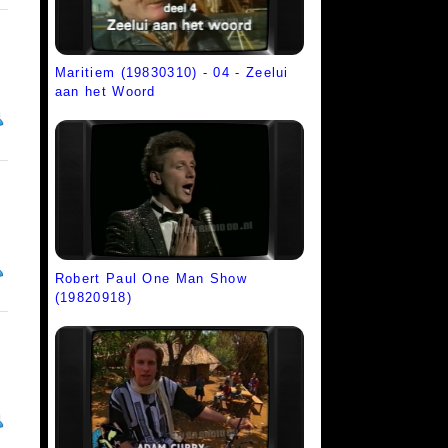
Maritiem (19830310) - 04 - Zeelui
aan het Woord
Robert Paul One Man Show
(19820918)