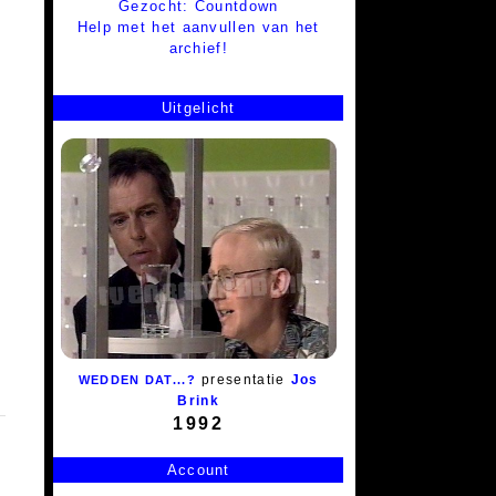
Gezocht: Countdown
Help met het aanvullen van het
archief!
Uitgelicht
presentatie
Jos
WEDDEN DAT...?
Brink
1992
Account