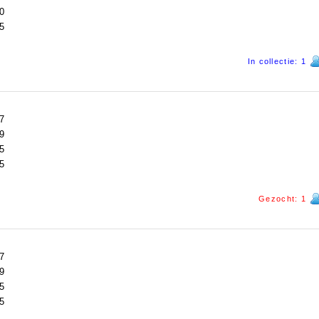
0
5
In collectie: 1
7
9
5
5
Gezocht: 1
7
9
5
5