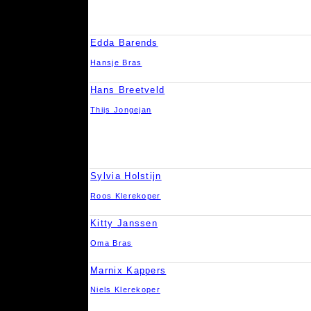
Edda Barends
Hansje Bras
Hans Breetveld
Thijs Jongejan
Sylvia Holstijn
Roos Klerekoper
Kitty Janssen
Oma Bras
Marnix Kappers
Niels Klerekoper