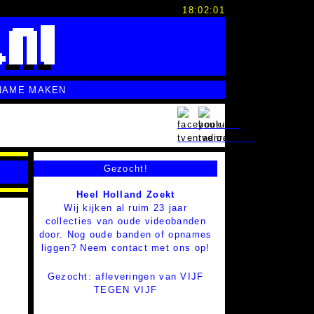
18:02:02
NAME MAKEN
Gezocht!
Heel Holland Zoekt
Wij kijken al ruim 23 jaar
collecties van oude videobanden
door. Nog oude banden of opnames
liggen? Neem contact met ons op!
t
Gezocht: afleveringen van VIJF
TEGEN VIJF