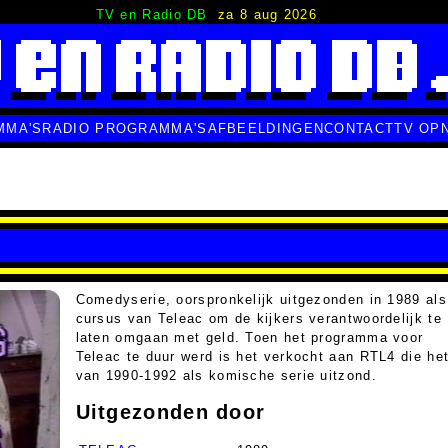
TV en Radio DB
za 8 aug 2026
MMA'S
RADIO PROGRAMMA'S
AFBEELDINGEN
CONTACT
TV OP
Comedyserie, oorspronkelijk uitgezonden in 1989 als
cursus van Teleac om de kijkers verantwoordelijk te
laten omgaan met geld. Toen het programma voor
Teleac te duur werd is het verkocht aan RTL4 die he
van 1990-1992 als komische serie uitzond.
Uitgezonden door