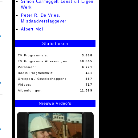
Simon Carmiggelt Leest uit Eigen
Werk
Peter R. De Vries,
Misdaadverslaggever
Albert Mol
Statistieken
TV Programma's:
3.638
TV Programma Afleveringen:
68.845
Personen:
6.721
Radio Programma's:
461
Groepen / Gezelschappen:
557
Videos:
717
Afbeeldingen:
11.569
Nieuwe Video's