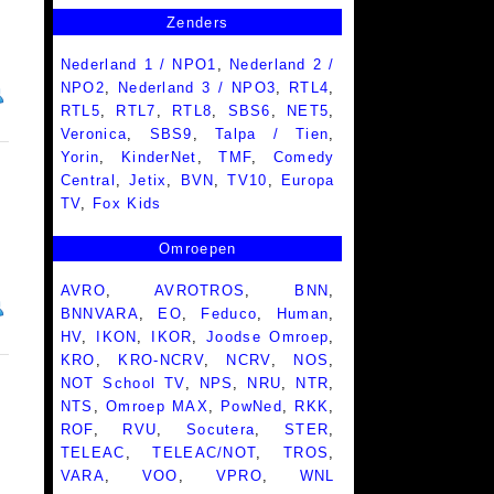
Zenders
Nederland 1 / NPO1
,
Nederland 2 /
NPO2
,
Nederland 3 / NPO3
,
RTL4
,
RTL5
,
RTL7
,
RTL8
,
SBS6
,
NET5
,
Veronica
,
SBS9
,
Talpa / Tien
,
Yorin
,
KinderNet
,
TMF
,
Comedy
Central
,
Jetix
,
BVN
,
TV10
,
Europa
TV
,
Fox Kids
Omroepen
AVRO
,
AVROTROS
,
BNN
,
BNNVARA
,
EO
,
Feduco
,
Human
,
HV
,
IKON
,
IKOR
,
Joodse Omroep
,
KRO
,
KRO-NCRV
,
NCRV
,
NOS
,
NOT School TV
,
NPS
,
NRU
,
NTR
,
NTS
,
Omroep MAX
,
PowNed
,
RKK
,
ROF
,
RVU
,
Socutera
,
STER
,
TELEAC
,
TELEAC/NOT
,
TROS
,
VARA
,
VOO
,
VPRO
,
WNL