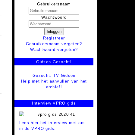
Gebruikersnaam
Wachtwoord
Inloggen
Registreer
Gebruikersnaam vergeten?
Wachtwoord vergeten?
Gidsen Gezocht!
Gezocht: TV Gidsen
Help met het aanvullen van het
archief!
Interview VPRO gids
Lees hier het interview met ons
in de VPRO gids.