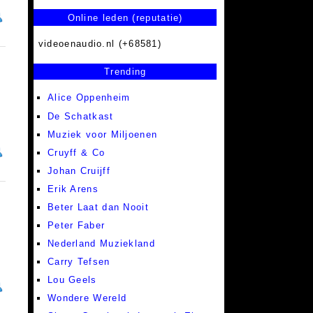
Online leden (reputatie)
videoenaudio.nl (+68581)
Trending
Alice Oppenheim
De Schatkast
Muziek voor Miljoenen
Cruyff & Co
Johan Cruijff
Erik Arens
Beter Laat dan Nooit
Peter Faber
Nederland Muziekland
Carry Tefsen
Lou Geels
Wondere Wereld