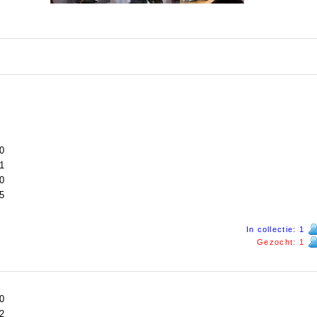
0
1
0
5
In collectie: 1
Gezocht: 1
0
2