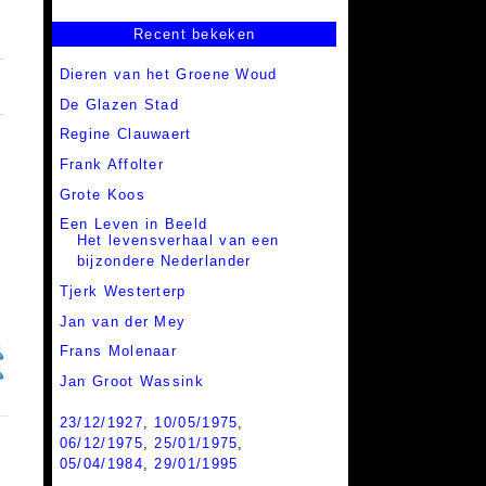
Recent bekeken
Dieren van het Groene Woud
De Glazen Stad
Regine Clauwaert
Frank Affolter
Grote Koos
Een Leven in Beeld
Het levensverhaal van een
bijzondere Nederlander
Tjerk Westerterp
Jan van der Mey
Frans Molenaar
Jan Groot Wassink
23/12/1927
,
10/05/1975
,
06/12/1975
,
25/01/1975
,
05/04/1984
,
29/01/1995