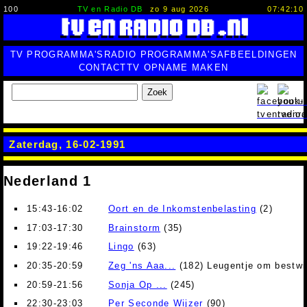
100
TV en Radio DB
zo 9 aug 2026
07:42:11
TV PROGRAMMA'S
RADIO PROGRAMMA'S
AFBEELDINGEN
CONTACT
TV OPNAME MAKEN
Zoek
Zaterdag, 16-02-1991
Nederland 1
15:43-16:02
Oort en de Inkomstenbelasting
(2)
17:03-17:30
Brainstorm
(35)
19:22-19:46
Lingo
(63)
20:35-20:59
Zeg 'ns Aaa...
(182) Leugentje om bestwi
20:59-21:56
Sonja Op ...
(245)
22:30-23:03
Per Seconde Wijzer
(90)