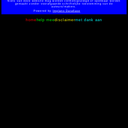
Niets van deze website mag worden vermenigvuldigd of openbaar worden
gemaakt zonder voorafgaande schriftelijke toestemming van de
auteurs/makers.
Powered by
Implano Data6ase
home
help mee
disclaimer
met dank aan