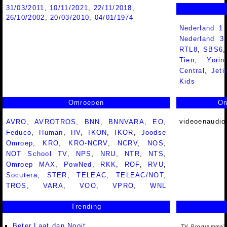
31/03/2011
,
10/11/2021
,
22/11/2018
,
26/10/2002
,
20/03/2010
,
04/01/1974
Nederland 1
Nederland 
RTL8
,
SBS6
Tien
,
Yorin
Central
,
Jeti
Kids
Omroepen
On
videoenaudio
AVRO
,
AVROTROS
,
BNN
,
BNNVARA
,
EO
,
Feduco
,
Human
,
HV
,
IKON
,
IKOR
,
Joodse
Omroep
,
KRO
,
KRO-NCRV
,
NCRV
,
NOS
,
NOT School TV
,
NPS
,
NRU
,
NTR
,
NTS
,
Omroep MAX
,
PowNed
,
RKK
,
ROF
,
RVU
,
Socutera
,
STER
,
TELEAC
,
TELEAC/NOT
,
TROS
,
VARA
,
VOO
,
VPRO
,
WNL
Trending
Beter Laat dan Nooit
TV Programma'