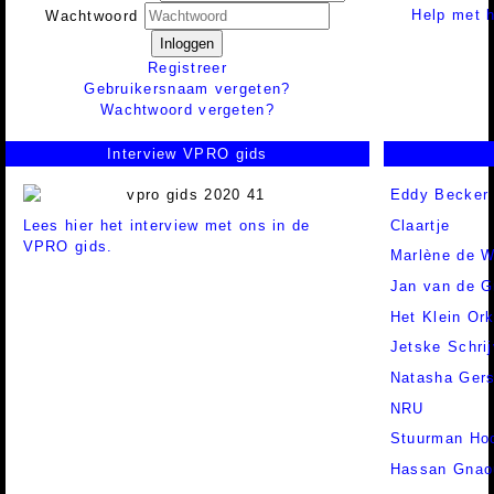
Help met h
Wachtwoord
Inloggen
Registreer
Gebruikersnaam vergeten?
Wachtwoord vergeten?
Interview VPRO gids
Eddy Becker
Lees hier het interview met ons in de
Claartje
VPRO gids.
Marlène de W
Jan van de G
Het Klein Or
Jetske Schrij
Natasha Ger
NRU
Stuurman Hoo
Hassan Gnao