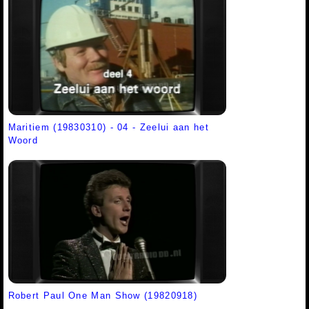
Maritiem (19830310) - 04 - Zeelui aan het
Woord
Robert Paul One Man Show (19820918)