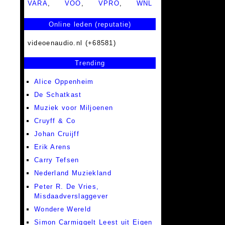
VARA
,
VOO
,
VPRO
,
WNL
Online leden (reputatie)
videoenaudio.nl (+68581)
Trending
Alice Oppenheim
De Schatkast
Muziek voor Miljoenen
Cruyff & Co
Johan Cruijff
Erik Arens
Carry Tefsen
Nederland Muziekland
Peter R. De Vries,
Misdaadverslaggever
Wondere Wereld
Simon Carmiggelt Leest uit Eigen