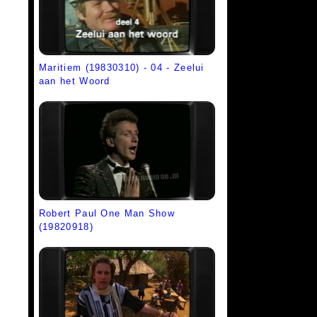
Maritiem (19830310) - 04 - Zeelui
aan het Woord
Robert Paul One Man Show
(19820918)