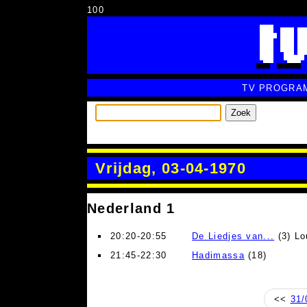
100
TV PROGRA
Zoek
Vrijdag, 03-04-1970
Nederland 1
20:20-20:55
De Liedjes van...
(3) Lo
21:45-22:30
Hadimassa
(18)
<<
31/