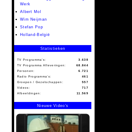
Werk
Albert Mol
Wim Neijman
Stefan Pop
Holland-België
Statistieken
TV Programma's:
3.638
TV Programma Afleveringen:
68.844
Personen:
6.721
Radio Programma's:
461
Groepen / Gezelschappen:
557
Videos:
717
Afbeeldingen:
11.569
Nieuwe Video's