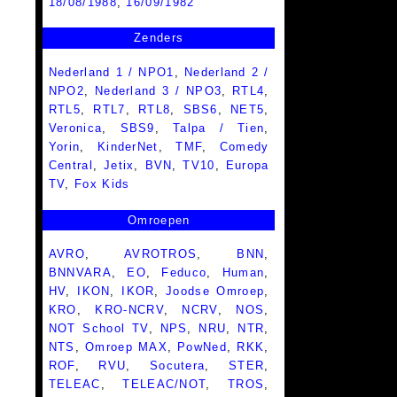
18/08/1988
,
16/09/1982
Zenders
Nederland 1 / NPO1
,
Nederland 2 /
NPO2
,
Nederland 3 / NPO3
,
RTL4
,
RTL5
,
RTL7
,
RTL8
,
SBS6
,
NET5
,
Veronica
,
SBS9
,
Talpa / Tien
,
Yorin
,
KinderNet
,
TMF
,
Comedy
Central
,
Jetix
,
BVN
,
TV10
,
Europa
TV
,
Fox Kids
Omroepen
AVRO
,
AVROTROS
,
BNN
,
BNNVARA
,
EO
,
Feduco
,
Human
,
HV
,
IKON
,
IKOR
,
Joodse Omroep
,
KRO
,
KRO-NCRV
,
NCRV
,
NOS
,
NOT School TV
,
NPS
,
NRU
,
NTR
,
NTS
,
Omroep MAX
,
PowNed
,
RKK
,
ROF
,
RVU
,
Socutera
,
STER
,
TELEAC
,
TELEAC/NOT
,
TROS
,