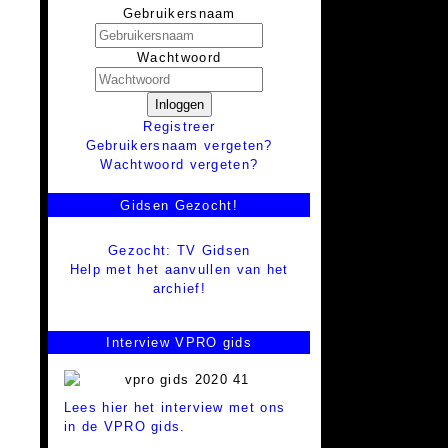
Gebruikersnaam
Wachtwoord
Inloggen
Registreer
Gebruikersnaam vergeten?
Wachtwoord vergeten?
Gidsen Gezocht!
Gezocht: TV Gidsen
Help met het aanvullen van het
archief!
Interview VPRO gids
Lees hier het interview met ons
in de VPRO gids.