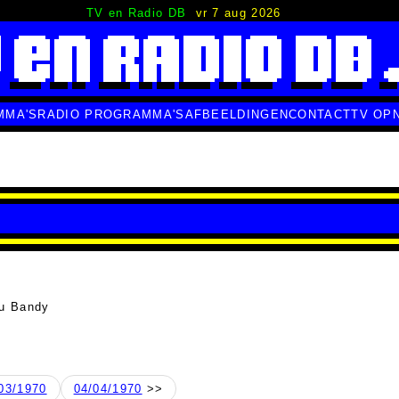
TV en Radio DB
vr 7 aug 2026
MMA'S
RADIO PROGRAMMA'S
AFBEELDINGEN
CONTACT
TV OP
u Bandy
03/1970
04/04/1970
>>