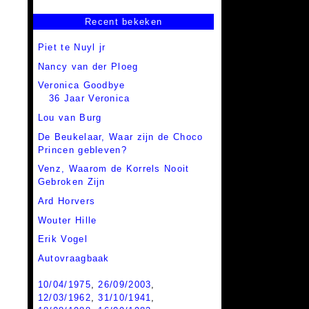
Recent bekeken
Piet te Nuyl jr
Nancy van der Ploeg
Veronica Goodbye
36 Jaar Veronica
Lou van Burg
De Beukelaar,
Waar zijn de Choco
Princen gebleven?
Venz,
Waarom de Korrels Nooit
Gebroken Zijn
Ard Horvers
Wouter Hille
Erik Vogel
Autovraagbaak
10/04/1975
,
26/09/2003
,
12/03/1962
,
31/10/1941
,