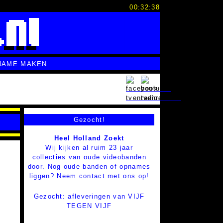
00:32:39
NAME MAKEN
Gezocht!
Heel Holland Zoekt
Wij kijken al ruim 23 jaar
collecties van oude videobanden
door. Nog oude banden of opnames
liggen? Neem contact met ons op!
Gezocht: afleveringen van VIJF
TEGEN VIJF