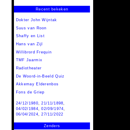
Recent bekeken
Dokter John Wijntak
Suus van Roon
Shaffy en List
Hans van Zijl
Willibrord Frequin
TMF Jaarmix
Radiotheater
De Woord-in-Beeld Quiz
Akkemay Elderenbos
Fons de Griep
24/12/1980
,
21/11/1898
,
04/02/1984
,
02/09/1974
,
06/04/2024
,
27/11/2022
Zenders