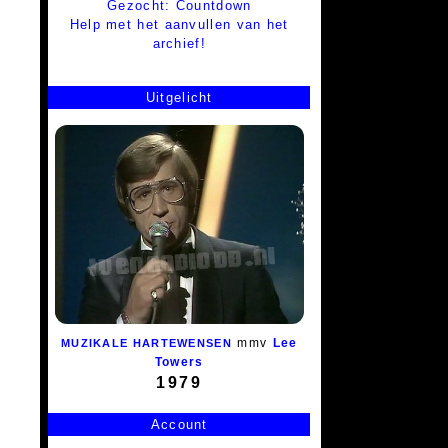
Gezocht: Countdown
Help met het aanvullen van het
archief!
Uitgelicht
mmv
Lee
MUZIKALE HARTEWENSEN
Towers
1979
Account