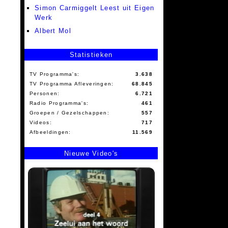
Simon Carmiggelt Leest uit Eigen
Werk
Albert Mol
Statistieken
TV Programma's:
3.638
TV Programma Afleveringen:
68.845
Personen:
6.721
Radio Programma's:
461
Groepen / Gezelschappen:
557
Videos:
717
Afbeeldingen:
11.569
Nieuwe Video's