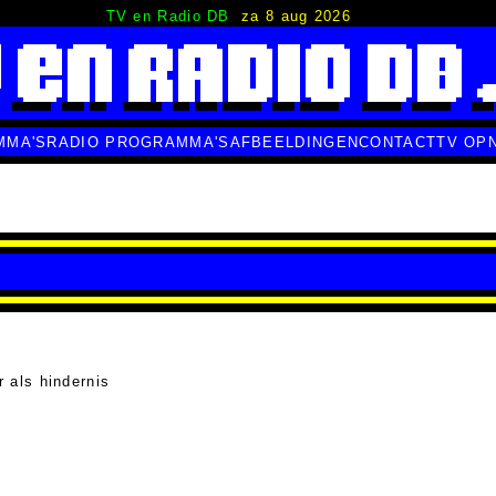
TV en Radio DB
za 8 aug 2026
MMA'S
RADIO PROGRAMMA'S
AFBEELDINGEN
CONTACT
TV OP
 als hindernis