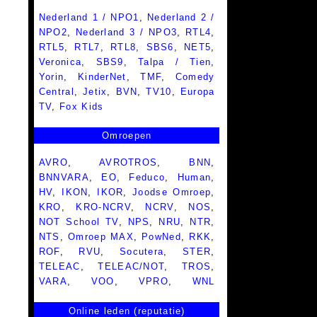
Nederland 1 / NPO1
,
Nederland 2 /
NPO2
,
Nederland 3 / NPO3
,
RTL4
,
RTL5
,
RTL7
,
RTL8
,
SBS6
,
NET5
,
Veronica
,
SBS9
,
Talpa / Tien
,
Yorin
,
KinderNet
,
TMF
,
Comedy
Central
,
Jetix
,
BVN
,
TV10
,
Europa
TV
,
Fox Kids
Omroepen
AVRO
,
AVROTROS
,
BNN
,
BNNVARA
,
EO
,
Feduco
,
Human
,
HV
,
IKON
,
IKOR
,
Joodse Omroep
,
KRO
,
KRO-NCRV
,
NCRV
,
NOS
,
NOT School TV
,
NPS
,
NRU
,
NTR
,
NTS
,
Omroep MAX
,
PowNed
,
RKK
,
ROF
,
RVU
,
Socutera
,
STER
,
TELEAC
,
TELEAC/NOT
,
TROS
,
VARA
,
VOO
,
VPRO
,
WNL
Online leden (reputatie)