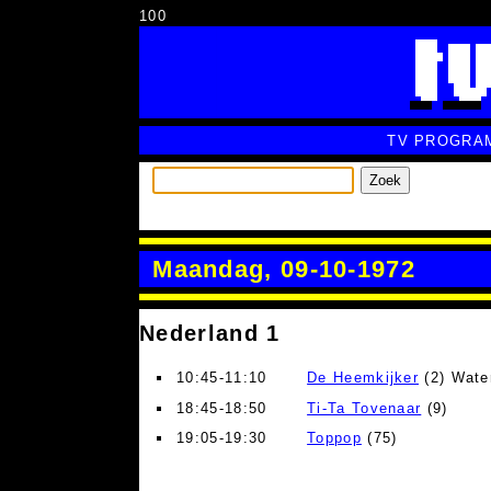
100
TV PROGRA
Zoek
Maandag, 09-10-1972
Nederland 1
10:45-11:10
De Heemkijker
(2) Water
18:45-18:50
Ti-Ta Tovenaar
(9)
19:05-19:30
Toppop
(75)