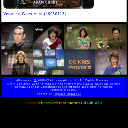
Veronica Goes Asia (19930713)
All content
©
2009-2026 tvenradiodb.nl - All Rights Reserved.
Niets van deze website mag worden vermenigvuldigd of openbaar worden
gemaakt zonder voorafgaande schriftelijke toestemming van de
auteurs/makers.
Powered by
Implano Data6ase
home
help mee
disclaimer
met dank aan