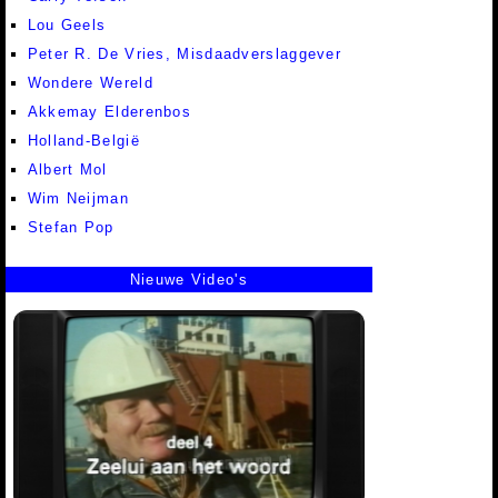
Lou Geels
Peter R. De Vries, Misdaadverslaggever
Wondere Wereld
Akkemay Elderenbos
Holland-België
Albert Mol
Wim Neijman
Stefan Pop
Nieuwe Video's