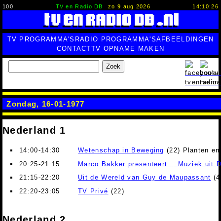
100
TV en Radio DB
zo 9 aug 2026
14:10:27
TV PROGRAMMA'S
RADIO PROGRAMMA'S
AFBEELDINGEN
CONTACT
TV OPNAME MAKEN
Zoek
Zondag, 16-01-1977
Nederland 1
14:00-14:30
Wetenschap in Beweging
(22) Planten en 
20:25-21:15
Marco Bakker presenteert... Muziek uit 
21:15-22:20
Uit de Wereld van Guy de Maupassant
(4
22:20-23:05
TV Privé
(22)
Nederland 2