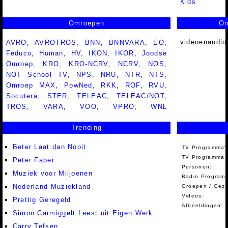
Kids
Omroepen
On
videoenaudio
AVRO
,
AVROTROS
,
BNN
,
BNNVARA
,
EO
,
Feduco
,
Human
,
HV
,
IKON
,
IKOR
,
Joodse
Omroep
,
KRO
,
KRO-NCRV
,
NCRV
,
NOS
,
NOT School TV
,
NPS
,
NRU
,
NTR
,
NTS
,
Omroep MAX
,
PowNed
,
RKK
,
ROF
,
RVU
,
Socutera
,
STER
,
TELEAC
,
TELEAC/NOT
,
TROS
,
VARA
,
VOO
,
VPRO
,
WNL
Trending
Beter Laat dan Nooit
TV Programma'
TV Programma A
Peter Faber
Personen:
Muziek voor Miljoenen
Radio Programm
Nederland Muziekland
Groepen / Gez
Videos:
Prettig Geregeld
Afbeeldingen:
Simon Carmiggelt Leest uit Eigen Werk
Carry Tefsen