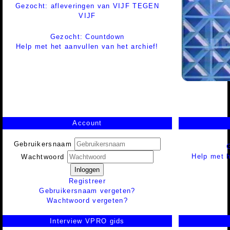
Gezocht: afleveringen van VIJF TEGEN
VIJF
Gezocht: Countdown
Help met het aanvullen van het archief!
Account
Gebruikersnaam
Help met h
Wachtwoord
Inloggen
Registreer
Gebruikersnaam vergeten?
Wachtwoord vergeten?
Interview VPRO gids