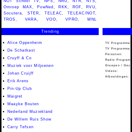
NOT School TV
,
NPS
,
NRU
,
NTR
,
NTS
,
Omroep MAX
,
PowNed
,
RKK
,
ROF
,
RVU
,
Socutera
,
STER
,
TELEAC
,
TELEAC/NOT
,
TROS
,
VARA
,
VOO
,
VPRO
,
WNL
Trending
Alice Oppenheim
TV Programma'
TV Programma A
De Schatkast
Personen:
Cruyff & Co
Radio Programm
Muziek voor Miljoenen
Groepen / Gez
Videos:
Johan Cruijff
Afbeeldingen:
Erik Arens
Pin-Up Club
Maigret
Maayke Bouten
Nederland Muziekland
De Willem Ruis Show
Carry Tefsen