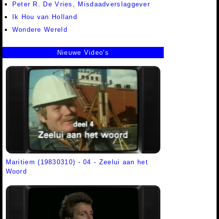
Peter R. De Vries, Misdaadverslaggever
Ik Hou van Holland
Wondere Wereld
Nieuwe Video's
Maritiem (19830310) - 04 - Zeelui aan het
Woord