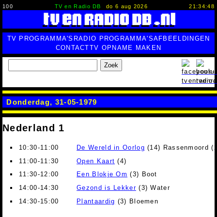
100
TV en Radio DB
do 6 aug 2026
21:34:49
TV PROGRAMMA'S
RADIO PROGRAMMA'S
AFBEELDINGEN
CONTACT
TV OPNAME MAKEN
Zoek
Donderdag, 31-05-1979
Nederland 1
10:30-11:00
De Wereld in Oorlog
(14) Rassenmoord (2
11:00-11:30
Open Kaart
(4)
11:30-12:00
Een Blokje Om
(3) Boot
14:00-14:30
Gezond is Lekker
(3) Water
14:30-15:00
Plantaardig
(3) Bloemen