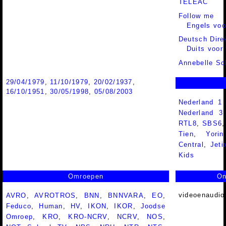
TELEAC
Follow me
Engels voo
Deutsch Dire
Duits voor
Annebelle S
29/04/1979
,
11/10/1979
,
20/02/1937
,
16/10/1951
,
30/05/1998
,
05/08/2003
Nederland 1
Nederland 
RTL8
,
SBS6
Tien
,
Yorin
Central
,
Jeti
Kids
Omroepen
On
videoenaudio
AVRO
,
AVROTROS
,
BNN
,
BNNVARA
,
EO
,
Feduco
,
Human
,
HV
,
IKON
,
IKOR
,
Joodse
Omroep
,
KRO
,
KRO-NCRV
,
NCRV
,
NOS
,