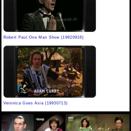
Robert Paul One Man Show (19820918)
Veronica Goes Asia (19930713)