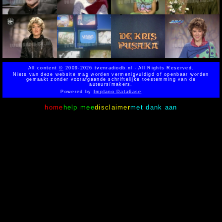
All content
©
2009-2026 tvenradiodb.nl - All Rights Reserved.
Niets van deze website mag worden vermenigvuldigd of openbaar worden
gemaakt zonder voorafgaande schriftelijke toestemming van de
auteurs/makers.
Powered by
Implano Data6ase
home
help mee
disclaimer
met dank aan