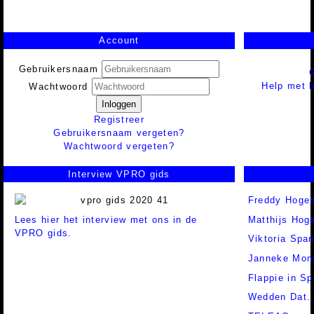
Account
Gebruikersnaam
Help met h
Wachtwoord
Inloggen
Registreer
Gebruikersnaam vergeten?
Wachtwoord vergeten?
Interview VPRO gids
Freddy Hogen
Lees hier het interview met ons in de
Matthijs Hog
VPRO gids.
Viktoria Spa
Janneke Mon
Flappie in Sp
Wedden Dat..