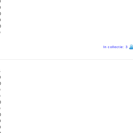
0
0
0
0
0
0
In collectie: 3
5
0
0
0
0
0
0
0
0
0