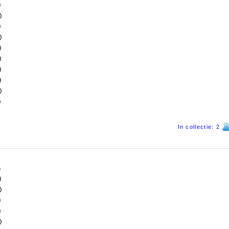
0
0
0
0
0
0
0
0
0
0
In collectie: 2
5
0
0
0
0
0