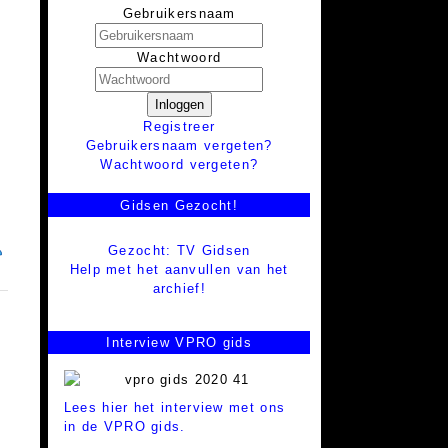
Gebruikersnaam
Wachtwoord
Inloggen
Registreer
Gebruikersnaam vergeten?
Wachtwoord vergeten?
Gidsen Gezocht!
Gezocht: TV Gidsen
Help met het aanvullen van het
archief!
Interview VPRO gids
Lees hier het interview met ons
in de VPRO gids.