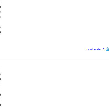
0
0
0
0
0
0
0
0
In collectie: 3
5
0
0
0
0
0
0
0