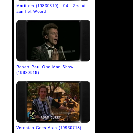
Maritiem (19830310) - 04 - Zeelui
aan het Woord
Robert Paul One Man Show
(19820918)
Veronica Goes Asia (19930713)