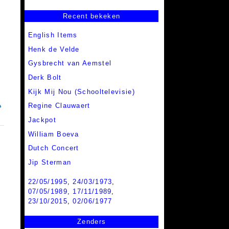
Recent bekeken
English Items
Henk de Velde
Gysbrecht van Aemstel
Derk Bolt
Kijk Mij Nou (Schooltelevisie)
Regine Clauwaert
Jackpot
William Boeva
Dutch Concert
Jip Sterman
22/05/1995
,
24/03/1973
,
07/05/1989
,
17/11/1989
,
23/10/2015
,
02/06/1977
Zenders