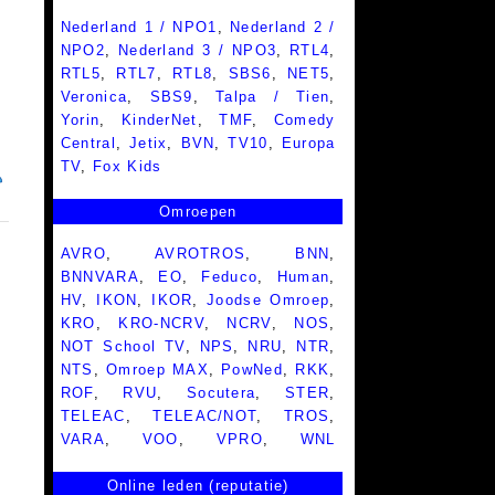
Nederland 1 / NPO1
,
Nederland 2 /
NPO2
,
Nederland 3 / NPO3
,
RTL4
,
RTL5
,
RTL7
,
RTL8
,
SBS6
,
NET5
,
Veronica
,
SBS9
,
Talpa / Tien
,
Yorin
,
KinderNet
,
TMF
,
Comedy
Central
,
Jetix
,
BVN
,
TV10
,
Europa
TV
,
Fox Kids
Omroepen
AVRO
,
AVROTROS
,
BNN
,
BNNVARA
,
EO
,
Feduco
,
Human
,
HV
,
IKON
,
IKOR
,
Joodse Omroep
,
KRO
,
KRO-NCRV
,
NCRV
,
NOS
,
NOT School TV
,
NPS
,
NRU
,
NTR
,
NTS
,
Omroep MAX
,
PowNed
,
RKK
,
ROF
,
RVU
,
Socutera
,
STER
,
TELEAC
,
TELEAC/NOT
,
TROS
,
VARA
,
VOO
,
VPRO
,
WNL
Online leden (reputatie)