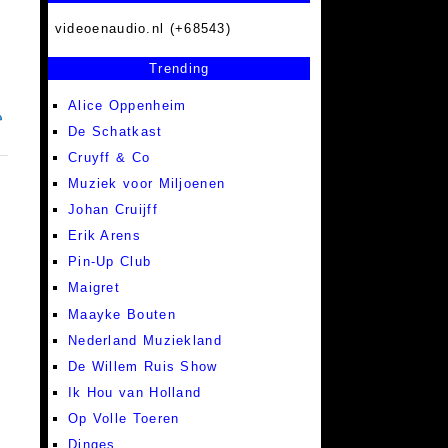
videoenaudio.nl (+68543)
Trending
Alice Oppenheim
De Schatkast
Cruyff & Co
Muziek voor Miljoenen
Johan Cruijff
Erik Arens
Pin-Up Club
Maigret
Maayke Bouten
Nederland Muziekland
De Willem Ruis Show
Ik Hou van Holland
Op Volle Toeren
Dinges