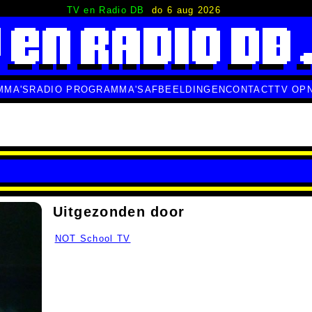
TV en Radio DB
do 6 aug 2026
MMA'S
RADIO PROGRAMMA'S
AFBEELDINGEN
CONTACT
TV OP
Uitgezonden door
NOT School TV