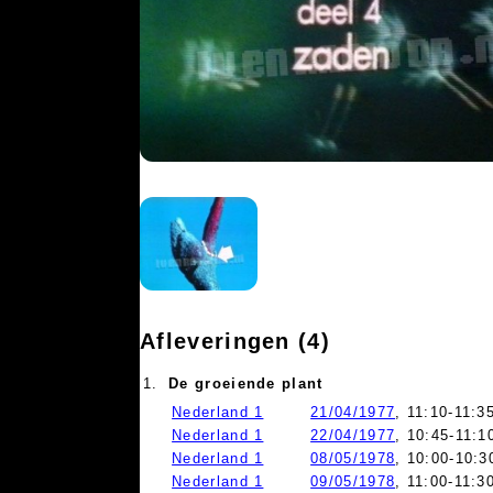
Afleveringen (4)
1.
De groeiende plant
Nederland 1
21/04/1977
, 11:10-11:3
Nederland 1
22/04/1977
, 10:45-11:1
Nederland 1
08/05/1978
, 10:00-10:3
Nederland 1
09/05/1978
, 11:00-11:3