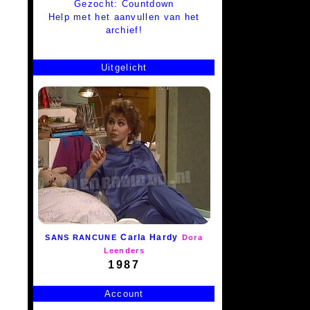
Gezocht: Countdown
Help met het aanvullen van het
archief!
Uitgelicht
Carla Hardy
SANS RANCUNE
Dora
Leenders
1987
Account