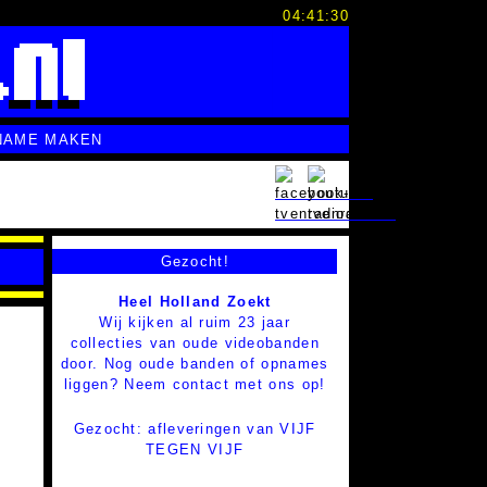
04:41:31
NAME MAKEN
Gezocht!
Heel Holland Zoekt
Wij kijken al ruim 23 jaar
collecties van oude videobanden
door. Nog oude banden of opnames
liggen? Neem contact met ons op!
Gezocht: afleveringen van VIJF
TEGEN VIJF