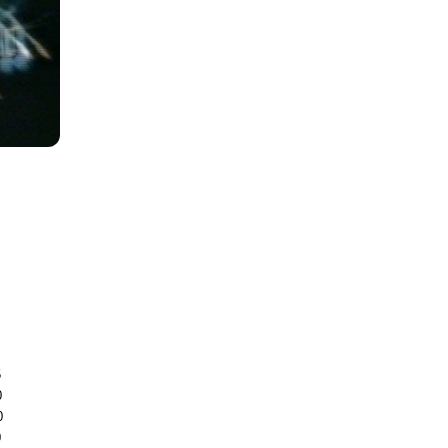
5
0
0
0