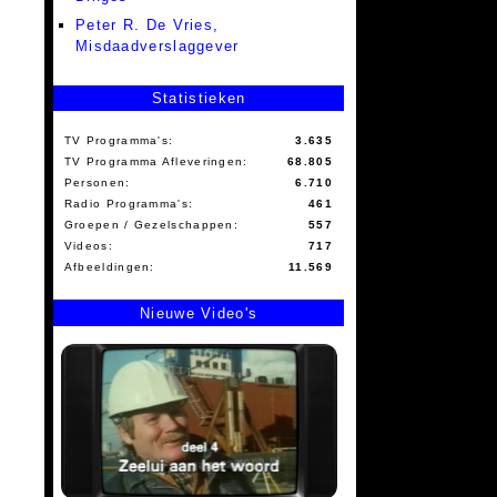
Peter R. De Vries,
Misdaadverslaggever
Statistieken
TV Programma's:
3.635
TV Programma Afleveringen:
68.805
Personen:
6.710
Radio Programma's:
461
Groepen / Gezelschappen:
557
Videos:
717
Afbeeldingen:
11.569
Nieuwe Video's