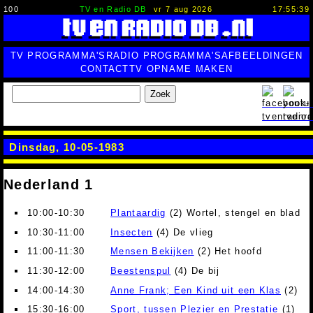
100
TV en Radio DB
vr 7 aug 2026
17:55:40
TV PROGRAMMA'S
RADIO PROGRAMMA'S
AFBEELDINGEN
CONTACT
TV OPNAME MAKEN
Zoek
Dinsdag, 10-05-1983
Nederland 1
10:00-10:30
Plantaardig
(2) Wortel, stengel en blad
10:30-11:00
Insecten
(4) De vlieg
11:00-11:30
Mensen Bekijken
(2) Het hoofd
11:30-12:00
Beestenspul
(4) De bij
14:00-14:30
Anne Frank; Een Kind uit een Klas
(2)
15:30-16:00
Sport, tussen Plezier en Prestatie
(1)