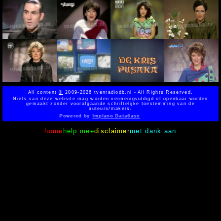
All content
©
2009-2026 tvenradiodb.nl - All Rights Reserved.
Niets van deze website mag worden vermenigvuldigd of openbaar worden
gemaakt zonder voorafgaande schriftelijke toestemming van de
auteurs/makers.
Powered by
Implano Data6ase
home
help mee
disclaimer
met dank aan