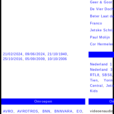
Geer & Goor:
De Vier Doch
Beter Laat d
Franco
Jetske Schrij
Paul Molijn
Cor Hermeler
21/02/2024
,
09/06/2024
,
21/10/1940
,
25/10/2016
,
05/09/2009
,
10/10/2006
Nederland 1
Nederland 
RTL8
,
SBS6
Tien
,
Yorin
Central
,
Jeti
Kids
Omroepen
On
videoenaudio
AVRO
,
AVROTROS
,
BNN
,
BNNVARA
,
EO
,