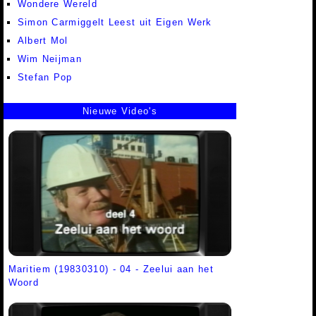
Wondere Wereld
Simon Carmiggelt Leest uit Eigen Werk
Albert Mol
Wim Neijman
Stefan Pop
Nieuwe Video's
Maritiem (19830310) - 04 - Zeelui aan het
Woord