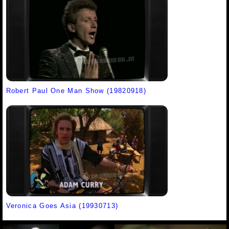
Robert Paul One Man Show (19820918)
Veronica Goes Asia (19930713)