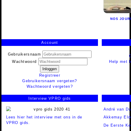
NOS JOUR
Account
Gebruikersnaam
Help met h
Wachtwoord
Inloggen
Registreer
Gebruikersnaam vergeten?
Wachtwoord vergeten?
Interview VPRO gids
André van Dui
Lees hier het interview met ons in de
Akkemay Eld
VPRO gids.
De Eerste Ke