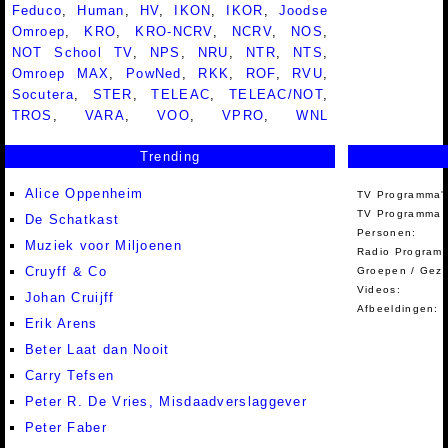
Feduco
,
Human
,
HV
,
IKON
,
IKOR
,
Joodse
Omroep
,
KRO
,
KRO-NCRV
,
NCRV
,
NOS
,
NOT School TV
,
NPS
,
NRU
,
NTR
,
NTS
,
Omroep MAX
,
PowNed
,
RKK
,
ROF
,
RVU
,
Socutera
,
STER
,
TELEAC
,
TELEAC/NOT
,
TROS
,
VARA
,
VOO
,
VPRO
,
WNL
Trending
Alice Oppenheim
TV Programma'
TV Programma A
De Schatkast
Personen:
Muziek voor Miljoenen
Radio Programm
Cruyff & Co
Groepen / Gez
Videos:
Johan Cruijff
Afbeeldingen:
Erik Arens
Beter Laat dan Nooit
Carry Tefsen
Peter R. De Vries, Misdaadverslaggever
Peter Faber