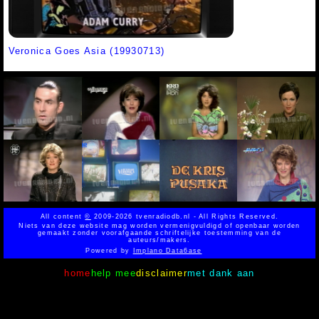
Veronica Goes Asia (19930713)
All content
©
2009-2026 tvenradiodb.nl - All Rights Reserved.
Niets van deze website mag worden vermenigvuldigd of openbaar worden
gemaakt zonder voorafgaande schriftelijke toestemming van de
auteurs/makers.
Powered by
Implano Data6ase
home
help mee
disclaimer
met dank aan