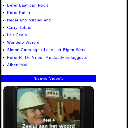
Beter Laat dan Nooit
Peter Faber
Nederland Muziekland
Carry Tefsen
Lou Geels
Wondere Wereld
Simon Carmiggelt Leest uit Eigen Werk
Peter R. De Vries, Misdaadverslaggever
Albert Mol
Nieuwe Video's