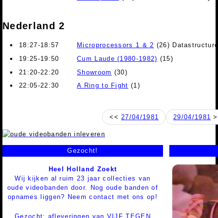
Nederland 2
18:27-18:57
Microprocessors 1 & 2
(26) Datastructur
19:25-19:50
Cum Laude (1980-1982)
(15)
21:20-22:20
Showroom
(30)
22:05-22:30
A Ring to Fight
(1)
<<
27/04/1981
29/04/1981
>
Gezocht!
Heel Holland Zoekt
Wij kijken al ruim 23 jaar collecties van
oude videobanden door. Nog oude banden of
opnames liggen? Neem contact met ons op!
Gezocht: afleveringen van VIJF TEGEN