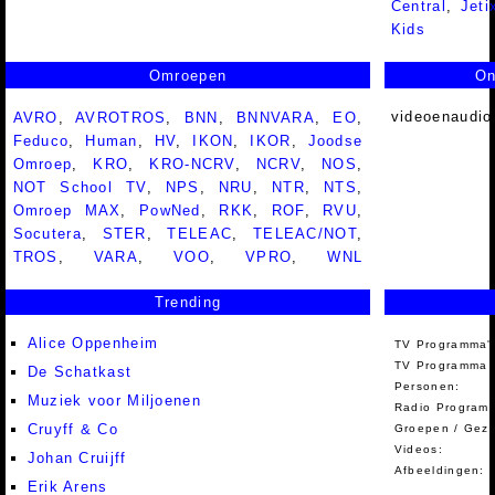
Central
,
Jeti
Kids
Omroepen
On
videoenaudio
AVRO
,
AVROTROS
,
BNN
,
BNNVARA
,
EO
,
Feduco
,
Human
,
HV
,
IKON
,
IKOR
,
Joodse
Omroep
,
KRO
,
KRO-NCRV
,
NCRV
,
NOS
,
NOT School TV
,
NPS
,
NRU
,
NTR
,
NTS
,
Omroep MAX
,
PowNed
,
RKK
,
ROF
,
RVU
,
Socutera
,
STER
,
TELEAC
,
TELEAC/NOT
,
TROS
,
VARA
,
VOO
,
VPRO
,
WNL
Trending
Alice Oppenheim
TV Programma'
TV Programma A
De Schatkast
Personen:
Muziek voor Miljoenen
Radio Programm
Cruyff & Co
Groepen / Gez
Videos:
Johan Cruijff
Afbeeldingen:
Erik Arens