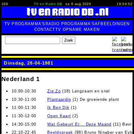
100
TV en Radio DB
za 8 aug 2026
18:04:53
TV PROGRAMMA'S
RADIO PROGRAMMA'S
AFBEELDINGEN
CONTACT
TV OPNAME MAKEN
Zoek
Dinsdag, 28-04-1981
Nederland 1
10:00-10:30
Zie Zo
(18) Langzaam en snel
10:30-11:00
Plantaardig
(1) De groeiende plant
11:00-11:30
Ik Ben Dik
(1)
11:30-12:00
Open Kaart
(2)
14:30-15:00
Wat Gebeurt Er... Deze Maand
(11) Bevri
22:10-22:45
Beeldspraak
(98) Bruno Ninaber van Eybe