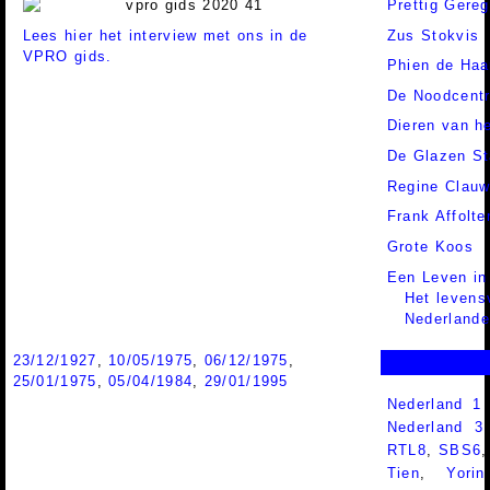
Prettig Gereg
Lees hier het interview met ons in de
Zus Stokvis
VPRO gids.
Phien de Haa
De Noodcentr
Dieren van h
De Glazen S
Regine Clauw
Frank Affolte
Grote Koos
Een Leven in
Het levens
Nederlande
23/12/1927
,
10/05/1975
,
06/12/1975
,
25/01/1975
,
05/04/1984
,
29/01/1995
Nederland 1
Nederland 
RTL8
,
SBS6
Tien
,
Yorin