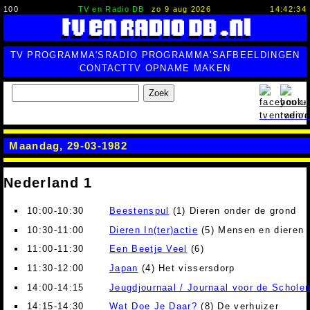
100
TV en Radio DB
zo 9 aug 2026
14:42:35
TV PROGRAMMA'S
RADIO PROGRAMMA'S
AFBEELDINGEN
CONTACT
TV OPNAME MAKEN
Zoek
Maandag, 29-03-1982
Nederland 1
10:00-10:30
Beestenspul
(1) Dieren onder de grond
10:30-11:00
Dieren In(ter)actie
(5) Mensen en dieren
11:00-11:30
Een Beetje Veel
(6)
11:30-12:00
Japan
(4) Het vissersdorp
14:00-14:15
Jeugdjournaal / Journaal voor de Schole
14:15-14:30
Wat Doe Je Daar?
(8) De verhuizer