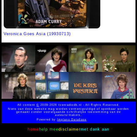
Veronica Goes Asia (19930713)
All content
©
2009-2026 tvenradiodb.nl - All Rights Reserved.
Niets van deze website mag worden vermenigvuldigd of openbaar worden
gemaakt zonder voorafgaande schriftelijke toestemming van de
auteurs/makers.
Powered by
Implano Data6ase
home
help mee
disclaimer
met dank aan