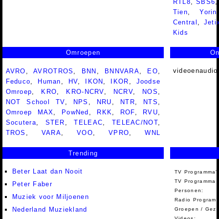
RTL8
,
SBS6
Tien
,
Yorin
Central
,
Jeti
Kids
Omroepen
On
videoenaudio
AVRO
,
AVROTROS
,
BNN
,
BNNVARA
,
EO
,
Feduco
,
Human
,
HV
,
IKON
,
IKOR
,
Joodse
Omroep
,
KRO
,
KRO-NCRV
,
NCRV
,
NOS
,
NOT School TV
,
NPS
,
NRU
,
NTR
,
NTS
,
Omroep MAX
,
PowNed
,
RKK
,
ROF
,
RVU
,
Socutera
,
STER
,
TELEAC
,
TELEAC/NOT
,
TROS
,
VARA
,
VOO
,
VPRO
,
WNL
Trending
Beter Laat dan Nooit
TV Programma'
TV Programma A
Peter Faber
Personen:
Muziek voor Miljoenen
Radio Programm
Nederland Muziekland
Groepen / Gez
Videos: