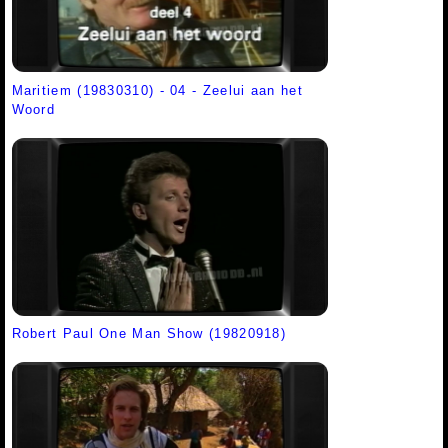
Maritiem (19830310) - 04 - Zeelui aan het
Woord
Robert Paul One Man Show (19820918)