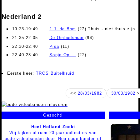
Nederland 2
19:23-19:49
J.J. de Bom
(27) Thuis - niet thuis zijn
21:35-22:05
De Ombudsman
(94)
22:30-22:40
Pisa
(11)
22:40-23:40
Sonja Op ...
(22)
Eerste keer:
TROS
Buitelkruid
<<
28/03/1982
30/03/1982
>
Gezocht!
Heel Holland Zoekt
Wij kijken al ruim 23 jaar collecties van
oude videobanden door. Nog oude banden of