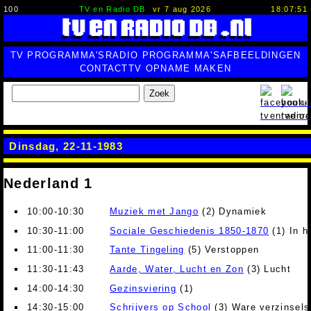
100
TV en Radio DB
vr 7 aug 2026
18:07:51
TV PROGRAMMA'S
RADIO PROGRAMMA'S
AFBEELDINGEN
CONTACT
TV OPNAME MAKEN
Zoek
Dinsdag, 22-11-1983
Nederland 1
10:00-10:30
Muziek met Jango
(2) Dynamiek
10:30-11:00
Sociale Geschiedenis 1850-1870
(1) In h
11:00-11:30
Tante Tingeling
(5) Verstoppen
11:30-11:43
Aarde, Water, Lucht en Zon
(3) Lucht
14:00-14:30
Gezinsviering
(1)
14:30-15:00
Schrijvers op School
(3) Ware verzinsels