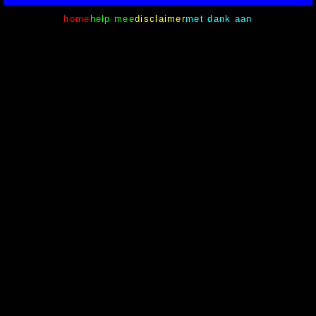
home
help mee
disclaimer
met dank aan