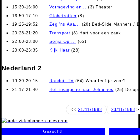
15:30-16:00
Vormgeving en...
(3) Theater
16:50-17:10
Globetrotten
(8)
19:25-19:52
Zeg 'ns Aaa...
(20) Bed-Side Manners / D
20:28-21:20
Transport
(8) Hart voor een zaak
22:00-23:00
Sonja Op ...
(62)
23:00-23:35
Kijk Haar
(28)
Nederland 2
19:30-20:15
Ronduit TV
(64) Waar leef je voor?
21:17-21:40
Het Evangelie naar Johannes
(25) De ops
<<
21/11/1983
23/11/1983
>
Gezocht!