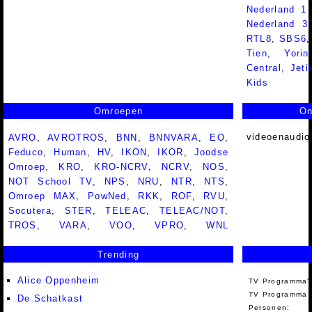
Nederland 1
Nederland 
RTL8
,
SBS6
Tien
,
Yorin
Central
,
Jeti
Kids
Omroepen
On
videoenaudio
AVRO
,
AVROTROS
,
BNN
,
BNNVARA
,
EO
,
Feduco
,
Human
,
HV
,
IKON
,
IKOR
,
Joodse
Omroep
,
KRO
,
KRO-NCRV
,
NCRV
,
NOS
,
NOT School TV
,
NPS
,
NRU
,
NTR
,
NTS
,
Omroep MAX
,
PowNed
,
RKK
,
ROF
,
RVU
,
Socutera
,
STER
,
TELEAC
,
TELEAC/NOT
,
TROS
,
VARA
,
VOO
,
VPRO
,
WNL
Trending
Alice Oppenheim
TV Programma'
TV Programma A
De Schatkast
Personen: