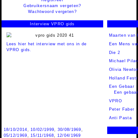
Gebruikersnaam vergeten?
Wachtwoord vergeten?
Interview VPRO gids
Maarten van
Lees hier het interview met ons in de
Een Mens va
VPRO gids.
Die 2
Michael Pila
Olivia Newto
Holland Festi
Een Gebaar
Een gebaar
VPRO
Peter Faber
Anti Pasta
18/10/2014
,
10/02/1999
,
30/08/1969
,
05/12/1969
,
15/11/1968
,
12/04/1969