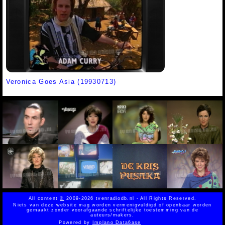
Veronica Goes Asia (19930713)
All content
©
2009-2026 tvenradiodb.nl - All Rights Reserved.
Niets van deze website mag worden vermenigvuldigd of openbaar worden
gemaakt zonder voorafgaande schriftelijke toestemming van de
auteurs/makers.
Powered by
Implano Data6ase