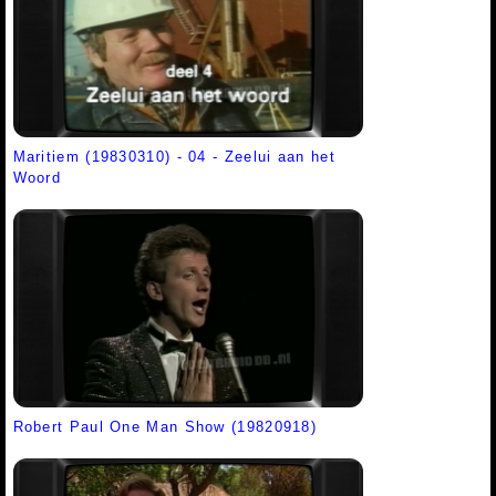
Maritiem (19830310) - 04 - Zeelui aan het
Woord
Robert Paul One Man Show (19820918)