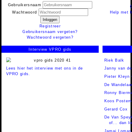
Gebruikersnaam
Help met h
Wachtwoord
Inloggen
Registreer
Gebruikersnaam vergeten?
Wachtwoord vergeten?
Interview VPRO gids
Riek Balk
Lees hier het interview met ons in de
Janny van de
VPRO gids.
Pieter Kleyn 
De Wandelaa
Ronny Bierm
Koos Postem
Gerard Cox
De Van Spey
of... dan l
Jamai Loman