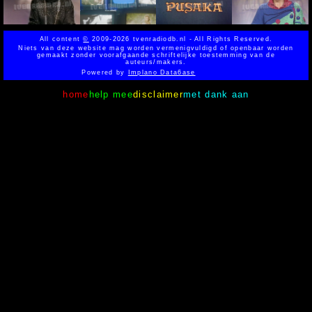
All content
©
2009-2026 tvenradiodb.nl - All Rights Reserved.
Niets van deze website mag worden vermenigvuldigd of openbaar worden
gemaakt zonder voorafgaande schriftelijke toestemming van de
auteurs/makers.
Powered by
Implano Data6ase
home
help mee
disclaimer
met dank aan