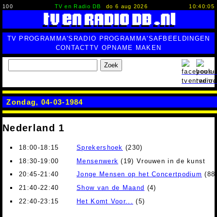
100
TV en Radio DB
do 6 aug 2026
10:40:06
TV PROGRAMMA'S
RADIO PROGRAMMA'S
AFBEELDINGEN
CONTACT
TV OPNAME MAKEN
Zoek
Zondag, 04-03-1984
Nederland 1
18:00-18:15
Sprekershoek
(230)
18:30-19:00
Mensenwerk
(19) Vrouwen in de kunst
20:45-21:40
Jonge Mensen op het Concertpodium
(88
21:40-22:40
Show van de Maand
(4)
22:40-23:15
Het Komt Voor...
(5)