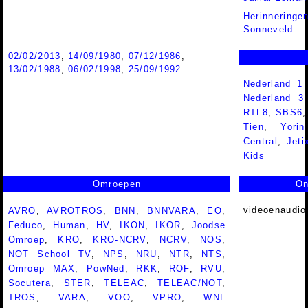
Herinneringe
Sonneveld
02/02/2013
,
14/09/1980
,
07/12/1986
,
13/02/1988
,
06/02/1998
,
25/09/1992
Nederland 1
Nederland 
RTL8
,
SBS6
Tien
,
Yorin
Central
,
Jeti
Kids
Omroepen
On
videoenaudio
AVRO
,
AVROTROS
,
BNN
,
BNNVARA
,
EO
,
Feduco
,
Human
,
HV
,
IKON
,
IKOR
,
Joodse
Omroep
,
KRO
,
KRO-NCRV
,
NCRV
,
NOS
,
NOT School TV
,
NPS
,
NRU
,
NTR
,
NTS
,
Omroep MAX
,
PowNed
,
RKK
,
ROF
,
RVU
,
Socutera
,
STER
,
TELEAC
,
TELEAC/NOT
,
TROS
,
VARA
,
VOO
,
VPRO
,
WNL