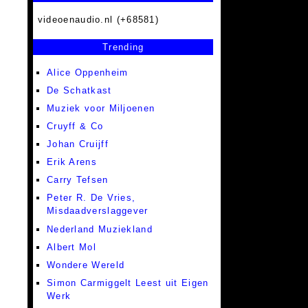
videoenaudio.nl (+68581)
Trending
Alice Oppenheim
De Schatkast
Muziek voor Miljoenen
Cruyff & Co
Johan Cruijff
Erik Arens
Carry Tefsen
Peter R. De Vries,
Misdaadverslaggever
Nederland Muziekland
Albert Mol
Wondere Wereld
Simon Carmiggelt Leest uit Eigen
Werk