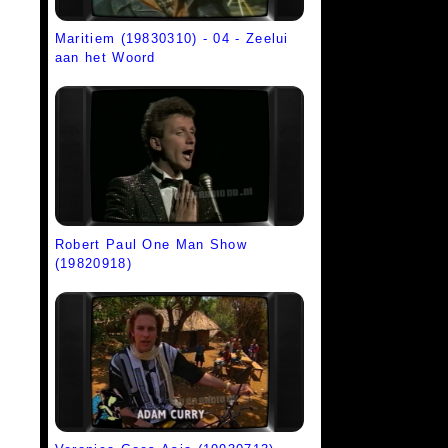
Maritiem (19830310) - 04 - Zeelui
aan het Woord
Robert Paul One Man Show
(19820918)