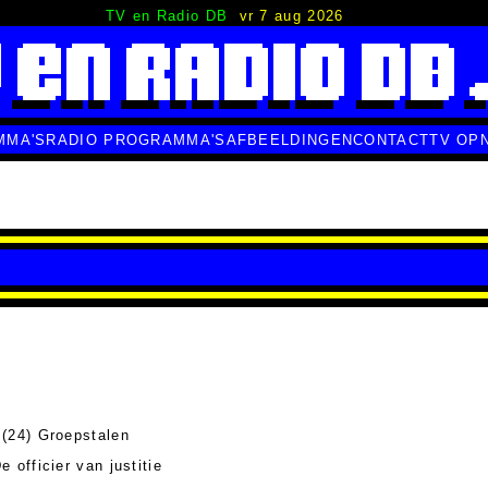
TV en Radio DB
vr 7 aug 2026
MMA'S
RADIO PROGRAMMA'S
AFBEELDINGEN
CONTACT
TV OP
(24) Groepstalen
e officier van justitie