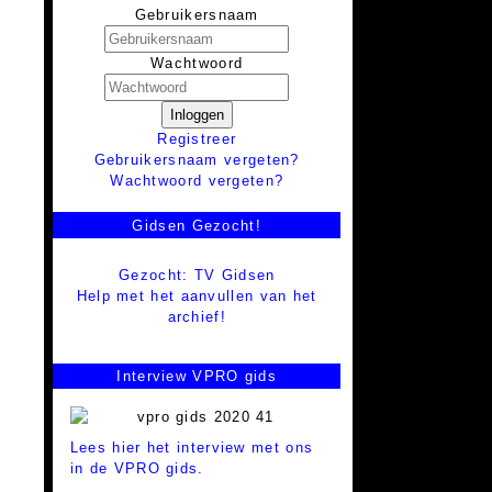
Gebruikersnaam
Wachtwoord
Inloggen
Registreer
Gebruikersnaam vergeten?
Wachtwoord vergeten?
Gidsen Gezocht!
Gezocht: TV Gidsen
Help met het aanvullen van het
archief!
Interview VPRO gids
Lees hier het interview met ons
in de VPRO gids.