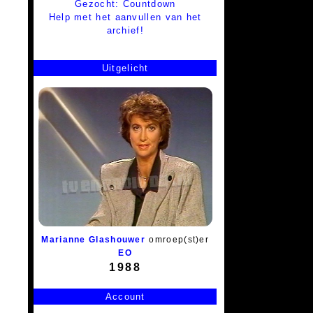
Gezocht: Countdown
Help met het aanvullen van het
archief!
Uitgelicht
Marianne Glashouwer
omroep(st)er
EO
1988
Account