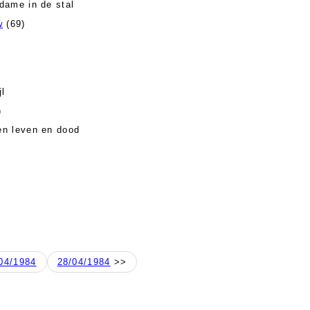
dame in de stal
w
(69)
jl
)
en leven en dood
04/1984
28/04/1984
>>