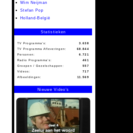
Wim Neijman
Stefan Pop
Holland-België
Statistieken
TV Programma's:
3.638
TV Programma Afleveringen:
68.844
Personen:
6.721
Radio Programma's:
461
Groepen / Gezelschappen:
557
Videos:
717
Afbeeldingen:
11.569
Nieuwe Video's