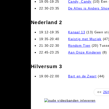
19:05-19:25
Candy, Candy
(10) Een 
22:30-23:35
De Alles is Anders Sho
Nederland 2
19:12-19:35
Kanaal 13
(13) Geen sti
19:35-20:40
Kwistig met Muziek
(47
21:30-22:30
Rondom Tien
(20) Tuss
22:45-23:25
Aan Onze Kinderen
(8)
Hilversum 3
19:00-22:00
Bart en de Zwart
(44)
<<
26/