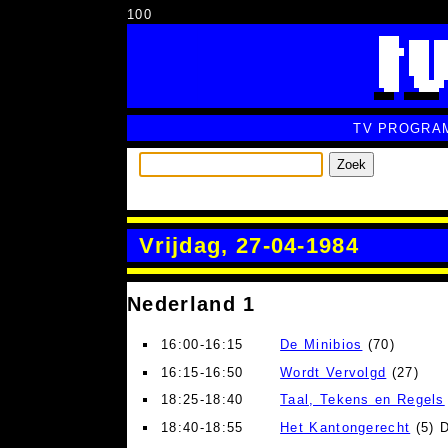
100
TV PROGRA
Zoek
Vrijdag, 27-04-1984
Nederland 1
16:00-16:15
De Minibios
(70)
16:15-16:50
Wordt Vervolgd
(27)
18:25-18:40
Taal, Tekens en Regels
18:40-18:55
Het Kantongerecht
(5) D