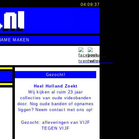
04:09:38
NAME MAKEN
Gezocht!
Heel Holland Zoekt
Wij kijken al ruim 23 jaar
collecties van oude videobanden
door. Nog oude banden of opnames
liggen? Neem contact met ons op!
Gezocht: afleveringen van VIJF
TEGEN VIJF