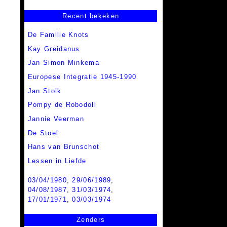
Recent bekeken
De Familie Knots
Kay Greidanus
Jan Simon Minkema
Europese Integratie 1945-1990
Jan Stolk
Pompy de Robodoll
Jannie Veerman
De Stoel
Hans van Brunschot
Lessen in Liefde
03/04/1980
,
29/06/1989
,
04/08/1987
,
31/03/1974
,
17/01/1971
,
03/03/1974
Zenders