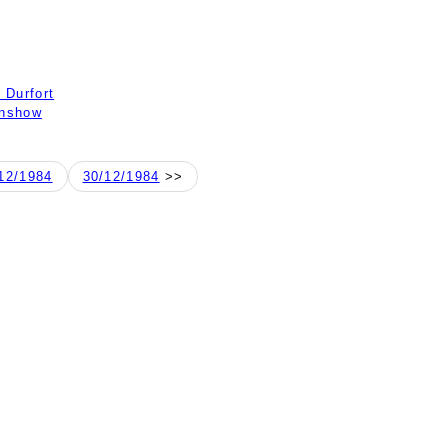
 Durfort
enshow
12/1984
30/12/1984
>>