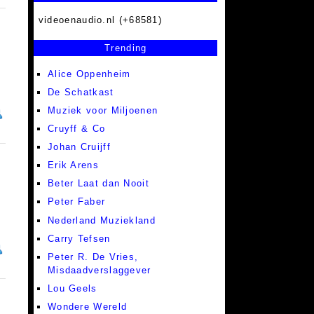
videoenaudio.nl (+68581)
Trending
Alice Oppenheim
De Schatkast
Muziek voor Miljoenen
Cruyff & Co
Johan Cruijff
Erik Arens
Beter Laat dan Nooit
Peter Faber
Nederland Muziekland
Carry Tefsen
Peter R. De Vries,
Misdaadverslaggever
Lou Geels
Wondere Wereld