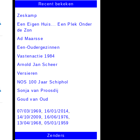
Recent bekeken
Zeskamp
Een Eigen Huis... Een Plek Onder
de Zon
Ad Maarsse
Een-Oudergezinnen
Vastenactie 1984
Arnold Jan Scheer
Versieren
NOS 100 Jaar Schiphol
Sonja van Proosdij
Goud van Oud
07/03/1969
,
16/01/2014
,
14/10/2009
,
16/06/1976
,
13/04/1968
,
05/01/1959
Zenders