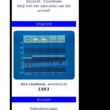
Gezocht: Countdown
Help met het aanvullen van het
archief!
Uitgelicht
weerbericht
NOS JOURNAAL
1983
Account
Gebruikersnaam