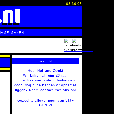
03:36:07
NAME MAKEN
Gezocht!
Heel Holland Zoekt
Wij kijken al ruim 23 jaar
collecties van oude videobanden
door. Nog oude banden of opnames
liggen? Neem contact met ons op!
Gezocht: afleveringen van VIJF
TEGEN VIJF