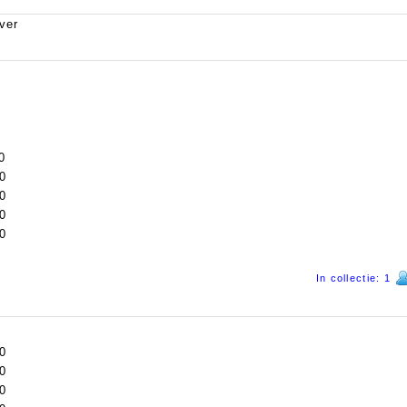
ver
0
0
0
0
0
In collectie: 1
0
0
0