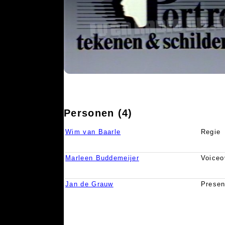
Personen (4)
Wim van Baarle
Regie
Marleen Buddemeijer
Voiceo
Jan de Grauw
Presen