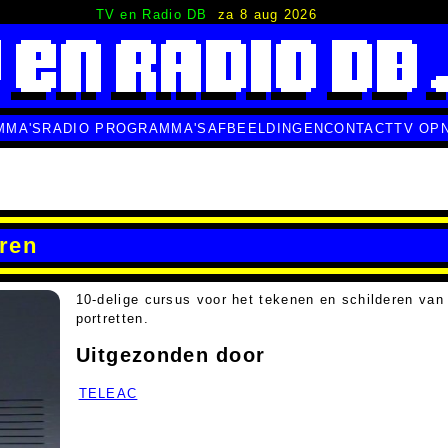
TV en Radio DB
za 8 aug 2026
MMA'S
RADIO PROGRAMMA'S
AFBEELDINGEN
CONTACT
TV OP
eren
10-delige cursus voor het tekenen en schilderen van
portretten.
Uitgezonden door
TELEAC