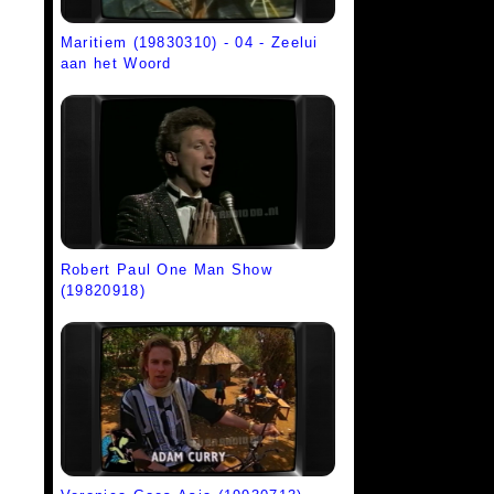
Maritiem (19830310) - 04 - Zeelui
aan het Woord
Robert Paul One Man Show
(19820918)