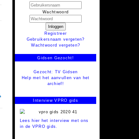
Wachtwoord
Inloggen
Registreer
Gebruikersnaam vergeten?
Wachtwoord vergeten?
Gidsen Gezocht!
Gezocht: TV Gidsen
Help met het aanvullen van het
archief!
Interview VPRO gids
Lees hier het interview met ons
in de VPRO gids.