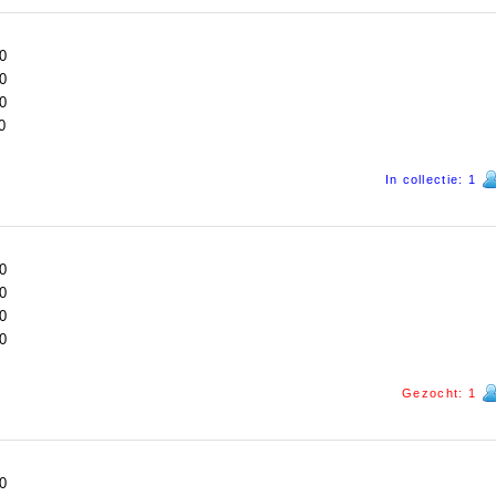
0
0
0
0
In collectie: 1
0
0
0
0
Gezocht: 1
0