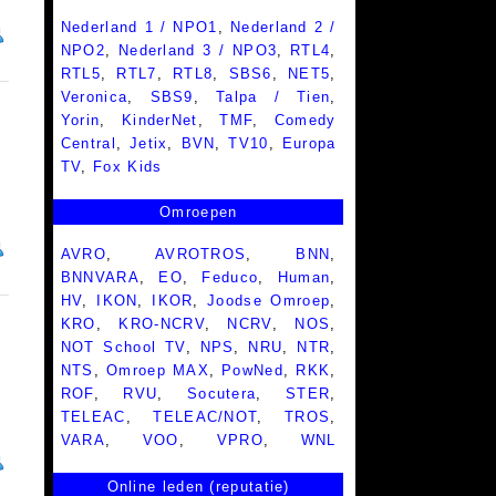
Nederland 1 / NPO1
,
Nederland 2 /
NPO2
,
Nederland 3 / NPO3
,
RTL4
,
RTL5
,
RTL7
,
RTL8
,
SBS6
,
NET5
,
Veronica
,
SBS9
,
Talpa / Tien
,
Yorin
,
KinderNet
,
TMF
,
Comedy
Central
,
Jetix
,
BVN
,
TV10
,
Europa
TV
,
Fox Kids
Omroepen
AVRO
,
AVROTROS
,
BNN
,
BNNVARA
,
EO
,
Feduco
,
Human
,
HV
,
IKON
,
IKOR
,
Joodse Omroep
,
KRO
,
KRO-NCRV
,
NCRV
,
NOS
,
NOT School TV
,
NPS
,
NRU
,
NTR
,
NTS
,
Omroep MAX
,
PowNed
,
RKK
,
ROF
,
RVU
,
Socutera
,
STER
,
TELEAC
,
TELEAC/NOT
,
TROS
,
VARA
,
VOO
,
VPRO
,
WNL
Online leden (reputatie)