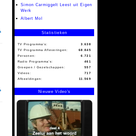
Simon Carmiggelt Leest uit Eigen
Werk
Albert Mol
Statistieken
TV Programma's:
3.638
TV Programma Afleveringen:
68.845
Personen:
6.721
Radio Programma's:
461
Groepen / Gezelschappen:
557
Videos:
717
Afbeeldingen:
11.569
Nieuwe Video's