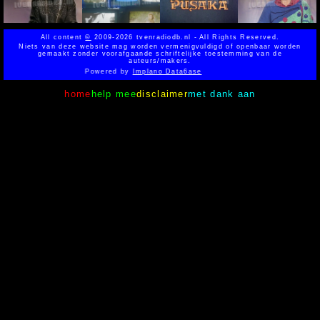
All content
©
2009-2026 tvenradiodb.nl - All Rights Reserved.
Niets van deze website mag worden vermenigvuldigd of openbaar worden
gemaakt zonder voorafgaande schriftelijke toestemming van de
auteurs/makers.
Powered by
Implano Data6ase
home
help mee
disclaimer
met dank aan