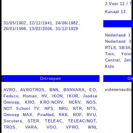
2 Voor 12 / 
Kanaal 13
31/05/1902
,
12/12/1941
,
24/06/1982
,
26/01/1998
,
13/02/2006
,
31/12/1929
Nederland 1
Nederland 
RTL8
,
SBS6
Tien
,
Yorin
Central
,
Jeti
Kids
Omroepen
On
videoenaudio
AVRO
,
AVROTROS
,
BNN
,
BNNVARA
,
EO
,
Feduco
,
Human
,
HV
,
IKON
,
IKOR
,
Joodse
Omroep
,
KRO
,
KRO-NCRV
,
NCRV
,
NOS
,
NOT School TV
,
NPS
,
NRU
,
NTR
,
NTS
,
Omroep MAX
,
PowNed
,
RKK
,
ROF
,
RVU
,
Socutera
,
STER
,
TELEAC
,
TELEAC/NOT
,
TROS
,
VARA
,
VOO
,
VPRO
,
WNL