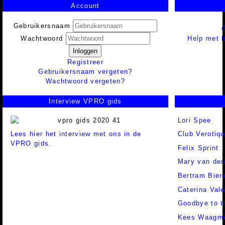
Account
Gebruikersnaam
Help met h
Wachtwoord
Inloggen
Registreer
Gebruikersnaam vergeten?
Wachtwoord vergeten?
Interview VPRO gids
Lori Spee
Lees hier het interview met ons in de
Club Verotiq
VPRO gids.
Felix Sprint
Mary van den
Bertram Bier
Caterina Vale
Goodbye to t
Kees Waagme