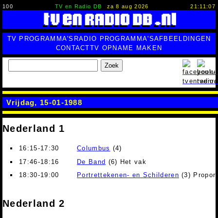
100
TV en Radio DB
za 8 aug 2026
21:11:08
TV PROGRAMMA'S
RADIO PROGRAMMA'S
AFBEELDINGEN
CONTACT
TV OPNAME MAKEN
Zoek
Vrijdag, 15-01-1988
Nederland 1
16:15-17:30
Columbus
(4)
17:46-18:16
De Band
(6) Het vak
18:30-19:00
Portrettekenen- en Schilderen
(3) Proport
Nederland 2