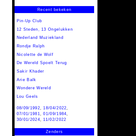
Recent bekeken
Pin-Up Club
12 Steden, 13 Ongelukken
Nederland Muziekland
Rondje Ralph
Nicolette de Wolf
De Wereld Spoelt Terug
Sakir Khader
Arie Balk
Wondere Wereld
Lou Geels
08/09/1992
,
18/04/2022
,
07/01/1981
,
01/09/1984
,
30/01/2024
,
11/02/2022
Zenders