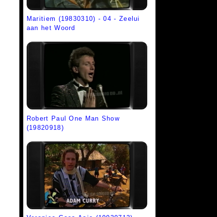
Maritiem (19830310) - 04 - Zeelui
aan het Woord
Robert Paul One Man Show
(19820918)