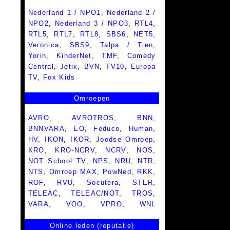
Nederland 1 / NPO1
,
Nederland 2 /
NPO2
,
Nederland 3 / NPO3
,
RTL4
,
RTL5
,
RTL7
,
RTL8
,
SBS6
,
NET5
,
Veronica
,
SBS9
,
Talpa / Tien
,
Yorin
,
KinderNet
,
TMF
,
Comedy
Central
,
Jetix
,
BVN
,
TV10
,
Europa
TV
,
Fox Kids
Omroepen
AVRO
,
AVROTROS
,
BNN
,
BNNVARA
,
EO
,
Feduco
,
Human
,
HV
,
IKON
,
IKOR
,
Joodse Omroep
,
KRO
,
KRO-NCRV
,
NCRV
,
NOS
,
NOT School TV
,
NPS
,
NRU
,
NTR
,
NTS
,
Omroep MAX
,
PowNed
,
RKK
,
ROF
,
RVU
,
Socutera
,
STER
,
TELEAC
,
TELEAC/NOT
,
TROS
,
VARA
,
VOO
,
VPRO
,
WNL
Online leden (reputatie)