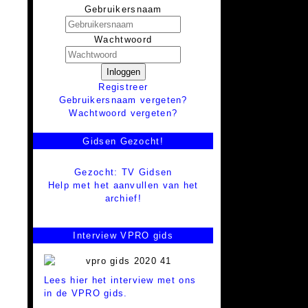
Gebruikersnaam
Wachtwoord
Inloggen
Registreer
Gebruikersnaam vergeten?
Wachtwoord vergeten?
Gidsen Gezocht!
Gezocht: TV Gidsen
Help met het aanvullen van het
archief!
Interview VPRO gids
Lees hier het interview met ons
in de VPRO gids.