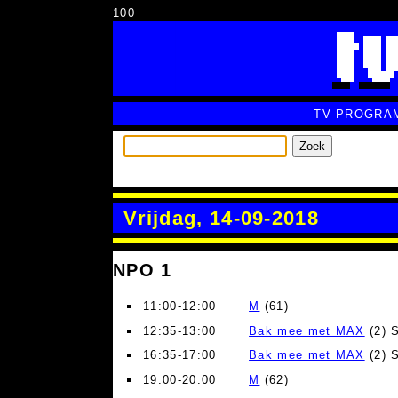
100
TV PROGRA
Zoek
Vrijdag, 14-09-2018
NPO 1
11:00-12:00
M
(61)
12:35-13:00
Bak mee met MAX
(2) 
16:35-17:00
Bak mee met MAX
(2) 
19:00-20:00
M
(62)