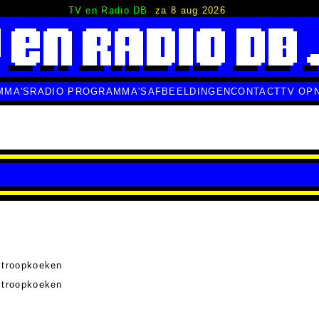
TV en Radio DB
za 8 aug 2026
MMA'S
RADIO PROGRAMMA'S
AFBEELDINGEN
CONTACT
TV OP
Stroopkoeken
Stroopkoeken