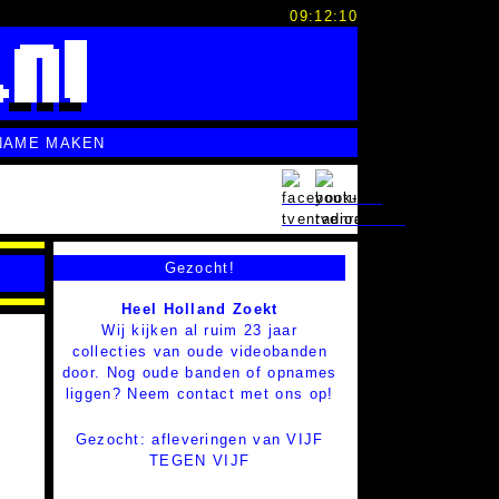
09:12:11
NAME MAKEN
Gezocht!
Heel Holland Zoekt
Wij kijken al ruim 23 jaar
collecties van oude videobanden
door. Nog oude banden of opnames
liggen? Neem contact met ons op!
Gezocht: afleveringen van VIJF
TEGEN VIJF