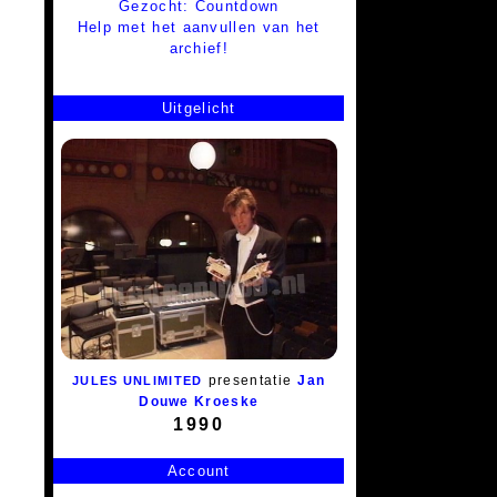
Gezocht: Countdown
Help met het aanvullen van het
archief!
Uitgelicht
presentatie
Jan
JULES UNLIMITED
Douwe Kroeske
1990
Account