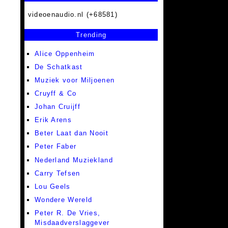
videoenaudio.nl (+68581)
Trending
Alice Oppenheim
De Schatkast
Muziek voor Miljoenen
Cruyff & Co
Johan Cruijff
Erik Arens
Beter Laat dan Nooit
Peter Faber
Nederland Muziekland
Carry Tefsen
Lou Geels
Wondere Wereld
Peter R. De Vries,
Misdaadverslaggever