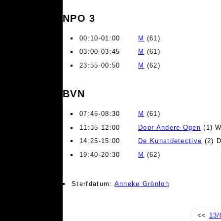
NPO 3
00:10-01:00
M
(61)
03:00-03:45
M
(61)
23:55-00:50
M
(62)
BVN
07:45-08:30
M
(61)
11:35-12:00
Door Andere Ogen
(1) W
14:25-15:00
De Kunstdetective
(2) D
19:40-20:30
M
(62)
Sterfdatum:
Anneke Grönloh
<<
13/