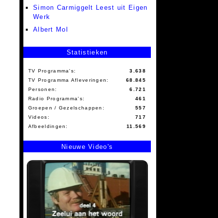
Simon Carmiggelt Leest uit Eigen
Werk
Albert Mol
Statistieken
TV Programma's:
3.638
TV Programma Afleveringen:
68.845
Personen:
6.721
Radio Programma's:
461
Groepen / Gezelschappen:
557
Videos:
717
Afbeeldingen:
11.569
Nieuwe Video's