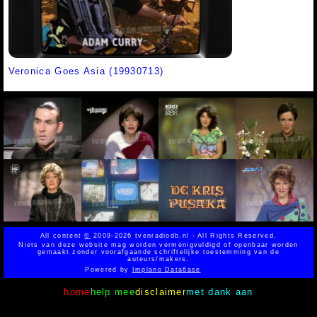
Veronica Goes Asia (19930713)
All content
©
2009-2026 tvenradiodb.nl - All Rights Reserved.
Niets van deze website mag worden vermenigvuldigd of openbaar worden
gemaakt zonder voorafgaande schriftelijke toestemming van de
auteurs/makers.
Powered by
Implano Data6ase
home
help mee
disclaimer
met dank aan