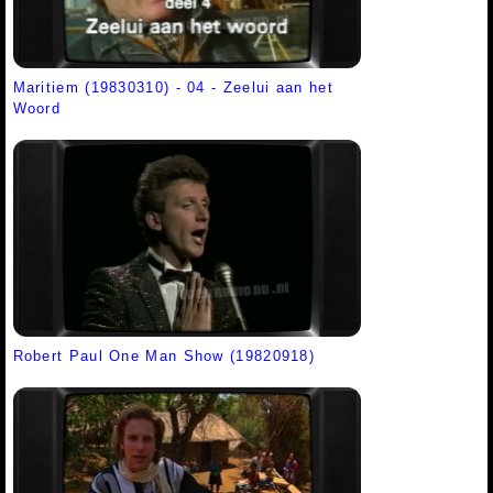
Maritiem (19830310) - 04 - Zeelui aan het
Woord
Robert Paul One Man Show (19820918)