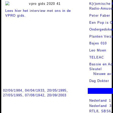
K(r)omische 
Radio-Amuse
Lees hier het interview met ons in de
VPRO gids.
Peter Faber
Een Pop is 
Ondergedoke
Planten Verz
Bajes 010
Leo Moen
TELEAC
Bassie en Ad
Sleutel
Nieuwe avo
Dag Dokter
02/06/1984
,
04/04/1933
,
20/05/1995
,
27/05/1995
,
07/08/1942
,
20/09/2003
Nederland 1
Nederland 
RTL8
,
SBS6