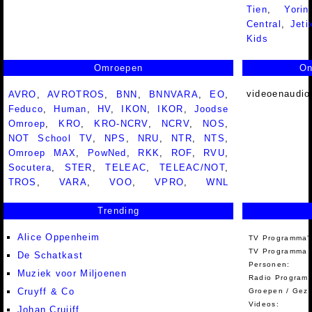
Tien
,
Yorin
Central
,
Jeti
Kids
Omroepen
On
videoenaudio
AVRO
,
AVROTROS
,
BNN
,
BNNVARA
,
EO
,
Feduco
,
Human
,
HV
,
IKON
,
IKOR
,
Joodse
Omroep
,
KRO
,
KRO-NCRV
,
NCRV
,
NOS
,
NOT School TV
,
NPS
,
NRU
,
NTR
,
NTS
,
Omroep MAX
,
PowNed
,
RKK
,
ROF
,
RVU
,
Socutera
,
STER
,
TELEAC
,
TELEAC/NOT
,
TROS
,
VARA
,
VOO
,
VPRO
,
WNL
Trending
Alice Oppenheim
TV Programma'
TV Programma A
De Schatkast
Personen:
Muziek voor Miljoenen
Radio Programm
Cruyff & Co
Groepen / Gez
Videos:
Johan Cruijff