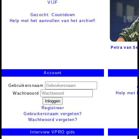
VIJF
Gezocht: Countdown
Help met het aanvullen van het archief!
Petra van Se
Account
Gebruikersnaam
Help met h
Wachtwoord
Inloggen
Registreer
Gebruikersnaam vergeten?
Wachtwoord vergeten?
Interview VPRO gids