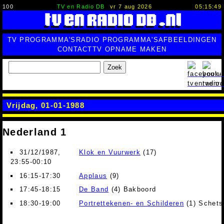
100
TV en Radio DB
vr 7 aug 2026
05:15:50
TV PROGRAMMA'S
RADIO PROGRAMMA'S
AFBEELDINGEN
CONTACT
TV OPNAME MAKEN
Zoek
Vrijdag, 01-01-1988
Nederland 1
31/12/1987,
Klok en Vuurwerk
(17)
23:55-00:10
16:15-17:30
Applaus
(9)
17:45-18:15
De Band
(4) Bakboord
18:30-19:00
Portrettekenen- en Schilderen
(1) Schets