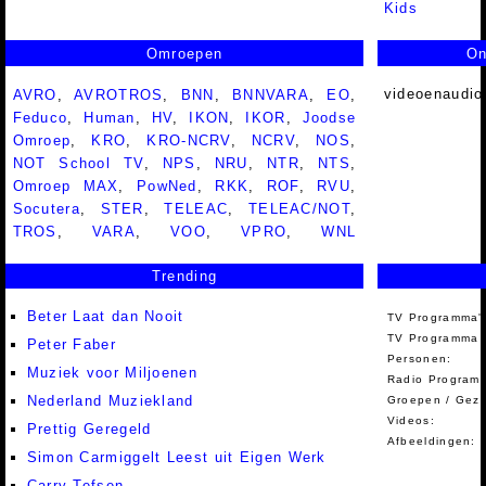
Kids
Omroepen
On
videoenaudio
AVRO
,
AVROTROS
,
BNN
,
BNNVARA
,
EO
,
Feduco
,
Human
,
HV
,
IKON
,
IKOR
,
Joodse
Omroep
,
KRO
,
KRO-NCRV
,
NCRV
,
NOS
,
NOT School TV
,
NPS
,
NRU
,
NTR
,
NTS
,
Omroep MAX
,
PowNed
,
RKK
,
ROF
,
RVU
,
Socutera
,
STER
,
TELEAC
,
TELEAC/NOT
,
TROS
,
VARA
,
VOO
,
VPRO
,
WNL
Trending
Beter Laat dan Nooit
TV Programma'
TV Programma A
Peter Faber
Personen:
Muziek voor Miljoenen
Radio Programm
Nederland Muziekland
Groepen / Gez
Videos:
Prettig Geregeld
Afbeeldingen:
Simon Carmiggelt Leest uit Eigen Werk
Carry Tefsen