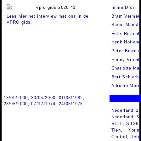
Imme Dros
Lees hier het interview met ons in de
Bram Vermeu
VPRO gids.
Sicco Mansho
Felix Rottenb
Henk Hofland
Peter Buwald
Henny Vrient
Charlotte Ma
Bert Schierb
Adriaan Morr
13/09/2000
,
30/05/2000
,
01/08/1982
,
23/05/2000
,
07/12/1974
,
24/05/1975
Nederland 1
Nederland 
RTL8
,
SBS6
Tien
,
Yorin
Central
,
Jeti