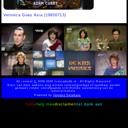
Veronica Goes Asia (19930713)
All content
©
2009-2026 tvenradiodb.nl - All Rights Reserved.
Niets van deze website mag worden vermenigvuldigd of openbaar worden
gemaakt zonder voorafgaande schriftelijke toestemming van de
auteurs/makers.
Powered by
Implano Data6ase
home
help mee
disclaimer
met dank aan