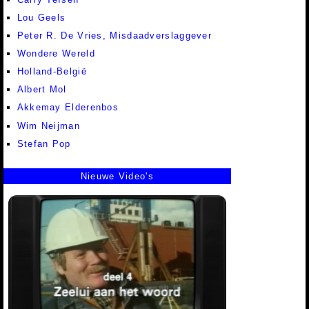
Lou Geels
Peter R. De Vries, Misdaadverslaggever
Wondere Wereld
Holland-België
Albert Mol
Akkemay Elderenbos
Wim Neijman
Stefan Pop
Nieuwe Video's