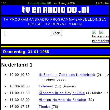
100
TV en Radio DB
zo 9 aug 2026
12:21:05
TV PROGRAMMA'S
RADIO PROGRAMMA'S
AFBEELDINGEN
CONTACT
TV OPNAME MAKEN
Zoek
Donderdag, 31-01-1985
Nederland 1
10:00-10:30
Ik Zoek, Ik Zoek een Kinderboek
(2) Ik z
m'n eigen beest
10:30-10:50
Telebord
(14) Bouwen
11:00-11:30
Kinderen in de Sovjet-Unie
(1) Misha uit
11:30-12:00
Hier en Nu voor de Scholen
(52)
16:00-17:15
Tineke
(76)