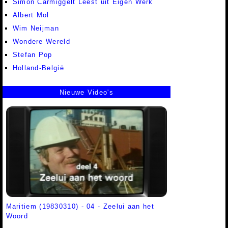
Simon Carmiggelt Leest uit Eigen Werk
Albert Mol
Wim Neijman
Wondere Wereld
Stefan Pop
Holland-België
Nieuwe Video's
Maritiem (19830310) - 04 - Zeelui aan het
Woord