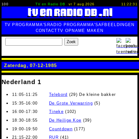
100
TV en Radio DB
vr 7 aug 2026
11:22:32
TV PROGRAMMA'S
RADIO PROGRAMMA'S
AFBEELDINGEN
CONTACT
TV OPNAME MAKEN
Zoek
Zaterdag, 07-12-1985
Nederland 1
11:05-11:25
Telebord
(29) De kleine bakker
15:35-16:00
De Grote Verwarring
(5)
16:00-17:30
Tineke
(102)
18:30-18:55
De Heilige Koe
(39)
19:00-19:50
Countdown
(177)
21:15-22:00
RUR
(41)