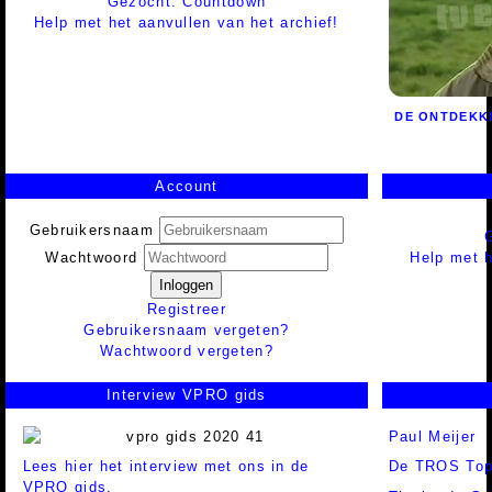
Gezocht: Countdown
Help met het aanvullen van het archief!
DE ONTDEKK
Account
Gebruikersnaam
Help met h
Wachtwoord
Inloggen
Registreer
Gebruikersnaam vergeten?
Wachtwoord vergeten?
Interview VPRO gids
Paul Meijer
Lees hier het interview met ons in de
De TROS Top
VPRO gids.