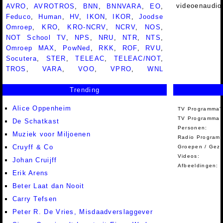
videoenaudio
AVRO
,
AVROTROS
,
BNN
,
BNNVARA
,
EO
,
Feduco
,
Human
,
HV
,
IKON
,
IKOR
,
Joodse
Omroep
,
KRO
,
KRO-NCRV
,
NCRV
,
NOS
,
NOT School TV
,
NPS
,
NRU
,
NTR
,
NTS
,
Omroep MAX
,
PowNed
,
RKK
,
ROF
,
RVU
,
Socutera
,
STER
,
TELEAC
,
TELEAC/NOT
,
TROS
,
VARA
,
VOO
,
VPRO
,
WNL
Trending
Alice Oppenheim
TV Programma'
TV Programma A
De Schatkast
Personen:
Muziek voor Miljoenen
Radio Programm
Cruyff & Co
Groepen / Gez
Videos:
Johan Cruijff
Afbeeldingen:
Erik Arens
Beter Laat dan Nooit
Carry Tefsen
Peter R. De Vries, Misdaadverslaggever