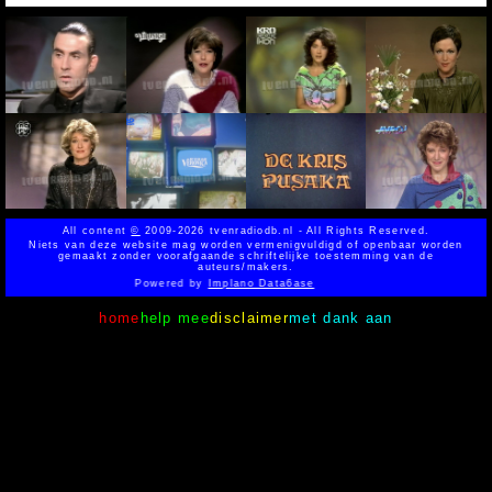
All content
©
2009-2026 tvenradiodb.nl - All Rights Reserved.
Niets van deze website mag worden vermenigvuldigd of openbaar worden
gemaakt zonder voorafgaande schriftelijke toestemming van de
auteurs/makers.
Powered by
Implano Data6ase
home
help mee
disclaimer
met dank aan