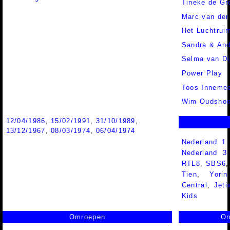
Tineke de Gr
Marc van der
Het Luchtrui
Sandra & And
Selma van Di
Power Play
Toos Inneme
Wim Oudshoo
12/04/1986
,
15/02/1991
,
31/10/1989
,
13/12/1967
,
08/03/1974
,
06/04/1974
Nederland 1
Nederland 
RTL8
,
SBS6
Tien
,
Yorin
Central
,
Jeti
Kids
Omroepen
On