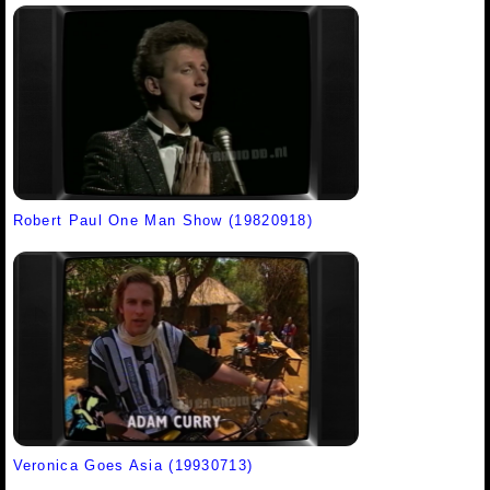
Robert Paul One Man Show (19820918)
Veronica Goes Asia (19930713)