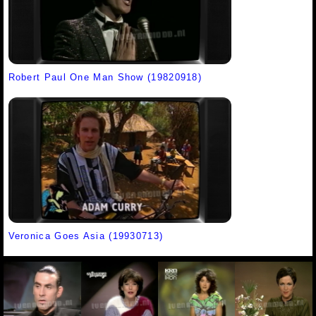
Robert Paul One Man Show (19820918)
Veronica Goes Asia (19930713)