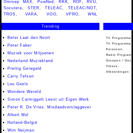
Omroep MAX
,
PowNed
,
RKK
,
ROF
,
RVU
,
Socutera
,
STER
,
TELEAC
,
TELEAC/NOT
,
TROS
,
VARA
,
VOO
,
VPRO
,
WNL
Trending
Beter Laat dan Nooit
TV Programma'
TV Programma A
Peter Faber
Personen:
Muziek voor Miljoenen
Radio Programm
Nederland Muziekland
Groepen / Gez
Videos:
Prettig Geregeld
Afbeeldingen:
Carry Tefsen
Lou Geels
Wondere Wereld
Simon Carmiggelt Leest uit Eigen Werk
Peter R. De Vries, Misdaadverslaggever
Albert Mol
Holland-België
Wim Neijman