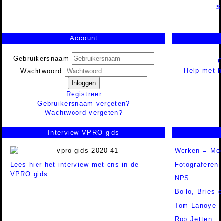
S
Account
Gebruikersnaam
Help met h
Wachtwoord
Inloggen
Registreer
Gebruikersnaam vergeten?
Wachtwoord vergeten?
Interview VPRO gids
Werken = Mo
Lees hier het interview met ons in de
Fotograferen
VPRO gids.
NPS
Bollo, Bries
Tom Lanoye
Rob Jetten