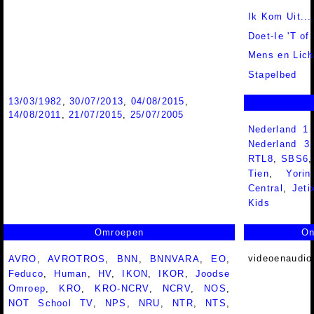
Ik Kom Uit...
Doet-Ie 'T of
Mens en Lic
Stapelbed
13/03/1982
,
30/07/2013
,
04/08/2015
,
14/08/2011
,
21/07/2015
,
25/07/2005
Nederland 1
Nederland 
RTL8
,
SBS6
Tien
,
Yorin
Central
,
Jeti
Kids
Omroepen
On
videoenaudio
AVRO
,
AVROTROS
,
BNN
,
BNNVARA
,
EO
,
Feduco
,
Human
,
HV
,
IKON
,
IKOR
,
Joodse
Omroep
,
KRO
,
KRO-NCRV
,
NCRV
,
NOS
,
NOT School TV
,
NPS
,
NRU
,
NTR
,
NTS
,