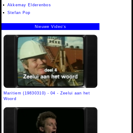
Akkemay Elderenbos
Stefan Pop
Nieuwe Video's
Maritiem (19830310) - 04 - Zeelui aan het
Woord