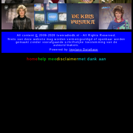
All content
©
2009-2026 tvenradiodb.nl - All Rights Reserved.
Niets van deze website mag worden vermenigvuldigd of openbaar worden
gemaakt zonder voorafgaande schriftelijke toestemming van de
auteurs/makers.
Powered by
Implano Data6ase
home
help mee
disclaimer
met dank aan