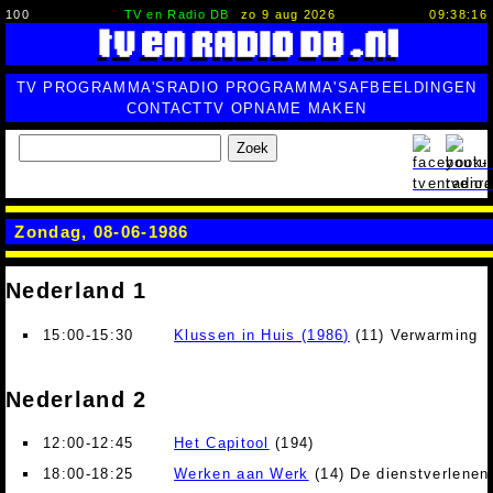
100
TV en Radio DB
zo 9 aug 2026
09:38:17
TV PROGRAMMA'S
RADIO PROGRAMMA'S
AFBEELDINGEN
CONTACT
TV OPNAME MAKEN
Zoek
Zondag, 08-06-1986
Nederland 1
15:00-15:30
Klussen in Huis (1986)
(11) Verwarming
Nederland 2
12:00-12:45
Het Capitool
(194)
18:00-18:25
Werken aan Werk
(14) De dienstverlenen