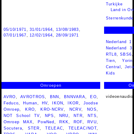
Turkijke
Land in On
Sterrenkunde
05/10/1971
,
31/01/1964
,
13/08/1983
,
07/01/1967
,
12/02/1964
,
28/09/1971
Nederland 1
Nederland 
RTL8
,
SBS6
Tien
,
Yorin
Central
,
Jeti
Kids
Omroepen
On
videoenaudio
AVRO
,
AVROTROS
,
BNN
,
BNNVARA
,
EO
,
Feduco
,
Human
,
HV
,
IKON
,
IKOR
,
Joodse
Omroep
,
KRO
,
KRO-NCRV
,
NCRV
,
NOS
,
NOT School TV
,
NPS
,
NRU
,
NTR
,
NTS
,
Omroep MAX
,
PowNed
,
RKK
,
ROF
,
RVU
,
Socutera
,
STER
,
TELEAC
,
TELEAC/NOT
,