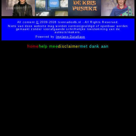
All content
©
2009-2026 tvenradiodb.nl - All Rights Reserved.
Niets van deze website mag worden vermenigvuldigd of openbaar worden
gemaakt zonder voorafgaande schriftelijke toestemming van de
auteurs/makers.
Powered by
Implano Data6ase
home
help mee
disclaimer
met dank aan