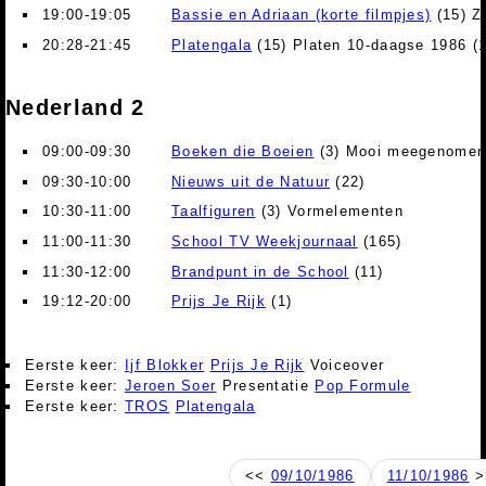
19:00-19:05
Bassie en Adriaan (korte filmpjes)
(15) Ze
20:28-21:45
Platengala
(15) Platen 10-daagse 1986 (1
Nederland 2
09:00-09:30
Boeken die Boeien
(3) Mooi meegenome
09:30-10:00
Nieuws uit de Natuur
(22)
10:30-11:00
Taalfiguren
(3) Vormelementen
11:00-11:30
School TV Weekjournaal
(165)
11:30-12:00
Brandpunt in de School
(11)
19:12-20:00
Prijs Je Rijk
(1)
Eerste keer:
Ijf Blokker
Prijs Je Rijk
Voiceover
Eerste keer:
Jeroen Soer
Presentatie
Pop Formule
Eerste keer:
TROS
Platengala
<<
09/10/1986
11/10/1986
>