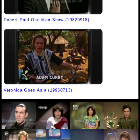
Robert Paul One Man Show (19820918)
Veronica Goes Asia (19930713)