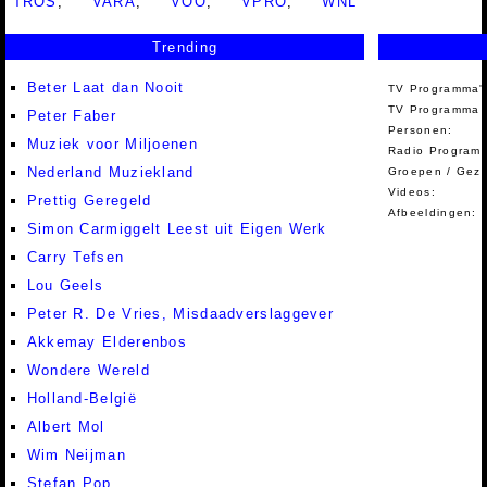
TROS
,
VARA
,
VOO
,
VPRO
,
WNL
Trending
Beter Laat dan Nooit
TV Programma'
TV Programma A
Peter Faber
Personen:
Muziek voor Miljoenen
Radio Programm
Nederland Muziekland
Groepen / Gez
Videos:
Prettig Geregeld
Afbeeldingen:
Simon Carmiggelt Leest uit Eigen Werk
Carry Tefsen
Lou Geels
Peter R. De Vries, Misdaadverslaggever
Akkemay Elderenbos
Wondere Wereld
Holland-België
Albert Mol
Wim Neijman
Stefan Pop