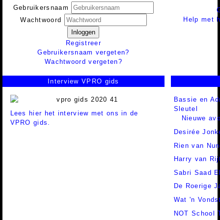
Gebruikersnaam
Help met h
Wachtwoord
Inloggen
Registreer
Gebruikersnaam vergeten?
Wachtwoord vergeten?
Interview VPRO gids
Bassie en Ad
Sleutel
Lees hier het interview met ons in de
Nieuwe avo
VPRO gids.
Desirée Jonk
Rien van Nu
Harry van Ri
Sabri Saad 
De Roerige J
Wat 'n Vonds
NOT School 