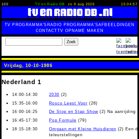
100
TV en Radio DB
zo 9 aug 2026
15:04:58
TV PROGRAMMA'S
RADIO PROGRAMMA'S
AFBEELDINGEN
CONTACT
TV OPNAME MAKEN
Zoek
Vrijdag, 10-10-1986
Nederland 1
14:00-14:30
2030
(2)
15:35-16:00
Rosco Leest Voor
(28)
16:00-16:25
De Stop en Stap Show
(2) Na aanrijding 
16:45-17:30
Pop Formule
(79)
18:15-18:30
Omgaan met Kleine Huisdieren
(2) Een d
teleurstellingen