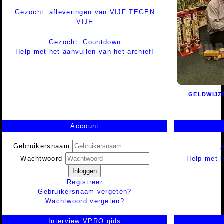
Gezocht: afleveringen van VIJF TEGEN
VIJF
Gezocht: Countdown
Help met het aanvullen van het archief!
GELDWIJZ
Account
Gebruikersnaam
Help met h
Wachtwoord
Inloggen
Registreer
Gebruikersnaam vergeten?
Wachtwoord vergeten?
Interview VPRO gids