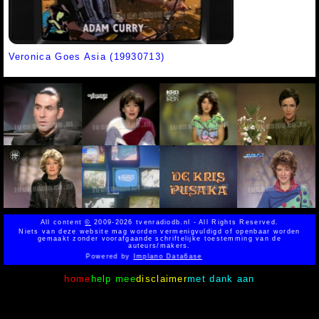
Veronica Goes Asia (19930713)
All content
©
2009-2026 tvenradiodb.nl - All Rights Reserved.
Niets van deze website mag worden vermenigvuldigd of openbaar worden
gemaakt zonder voorafgaande schriftelijke toestemming van de
auteurs/makers.
Powered by
Implano Data6ase
home
help mee
disclaimer
met dank aan