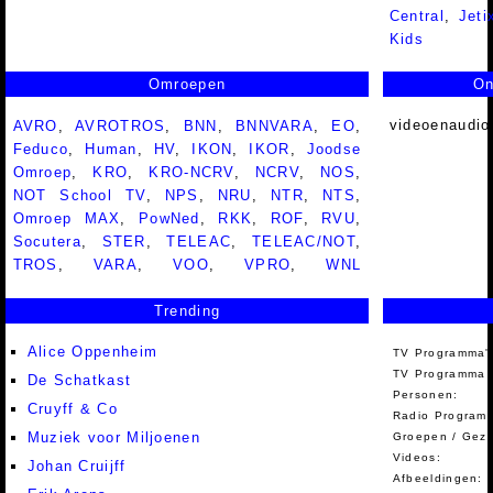
Central
,
Jeti
Kids
Omroepen
On
videoenaudio
AVRO
,
AVROTROS
,
BNN
,
BNNVARA
,
EO
,
Feduco
,
Human
,
HV
,
IKON
,
IKOR
,
Joodse
Omroep
,
KRO
,
KRO-NCRV
,
NCRV
,
NOS
,
NOT School TV
,
NPS
,
NRU
,
NTR
,
NTS
,
Omroep MAX
,
PowNed
,
RKK
,
ROF
,
RVU
,
Socutera
,
STER
,
TELEAC
,
TELEAC/NOT
,
TROS
,
VARA
,
VOO
,
VPRO
,
WNL
Trending
Alice Oppenheim
TV Programma'
TV Programma A
De Schatkast
Personen:
Cruyff & Co
Radio Programm
Muziek voor Miljoenen
Groepen / Gez
Videos:
Johan Cruijff
Afbeeldingen: