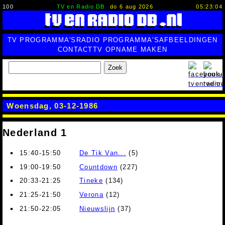
100
TV en Radio DB
do 6 aug 2026
05:23:05
TV PROGRAMMA'S
RADIO PROGRAMMA'S
AFBEELDINGEN
CONTACT
TV OPNAME MAKEN
Zoek
Woensdag, 03-12-1986
Nederland 1
15:40-15:50
De Tik Van...
(5)
19:00-19:50
Countdown
(227)
20:33-21:25
Tineke
(134)
21:25-21:50
Verona
(12)
21:50-22:05
Nieuwslijn
(37)