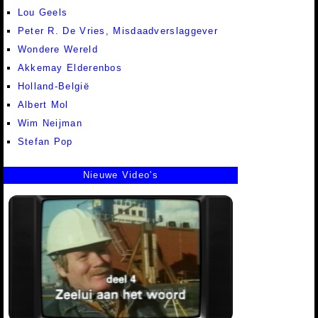
Lou Geels
Peter R. De Vries, Misdaadverslaggever
Wondere Wereld
Akkemay Elderenbos
Holland-België
Albert Mol
Wim Neijman
Stefan Pop
Nieuwe Video's