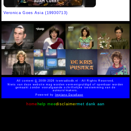
Veronica Goes Asia (19930713)
All content
©
2009-2026 tvenradiodb.nl - All Rights Reserved.
Niets van deze website mag worden vermenigvuldigd of openbaar worden
gemaakt zonder voorafgaande schriftelijke toestemming van de
auteurs/makers.
Powered by
Implano Data6ase
home
help mee
disclaimer
met dank aan