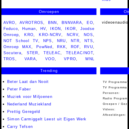
Omroepen
On
videoenaudio
AVRO
,
AVROTROS
,
BNN
,
BNNVARA
,
EO
,
Feduco
,
Human
,
HV
,
IKON
,
IKOR
,
Joodse
Omroep
,
KRO
,
KRO-NCRV
,
NCRV
,
NOS
,
NOT School TV
,
NPS
,
NRU
,
NTR
,
NTS
,
Omroep MAX
,
PowNed
,
RKK
,
ROF
,
RVU
,
Socutera
,
STER
,
TELEAC
,
TELEAC/NOT
,
TROS
,
VARA
,
VOO
,
VPRO
,
WNL
Trending
Beter Laat dan Nooit
TV Programma'
TV Programma A
Peter Faber
Personen:
Muziek voor Miljoenen
Radio Programm
Nederland Muziekland
Groepen / Gez
Videos:
Prettig Geregeld
Afbeeldingen:
Simon Carmiggelt Leest uit Eigen Werk
Carry Tefsen