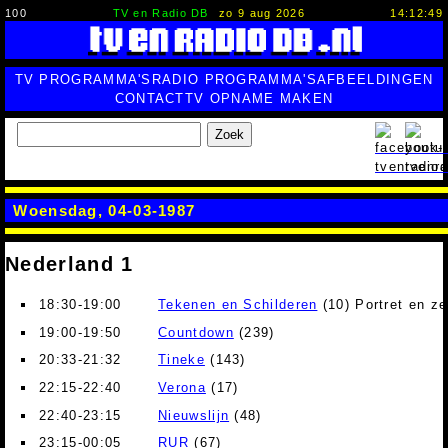
100
TV en Radio DB
zo 9 aug 2026
14:12:50
TV PROGRAMMA'S
RADIO PROGRAMMA'S
AFBEELDINGEN
CONTACT
TV OPNAME MAKEN
Zoek
Woensdag, 04-03-1987
Nederland 1
18:30-19:00
Tekenen en Schilderen
(10) Portret en zel
19:00-19:50
Countdown
(239)
20:33-21:32
Tineke
(143)
22:15-22:40
Verona
(17)
22:40-23:15
Nieuwslijn
(48)
23:15-00:05
RUR
(67)