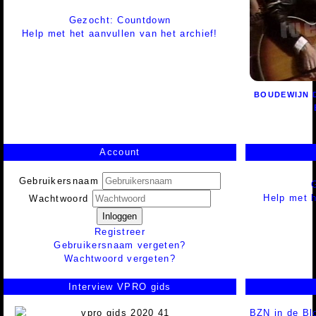
Gezocht: Countdown
Help met het aanvullen van het archief!
BOUDEWIJN 
Account
Gebruikersnaam
Help met h
Wachtwoord
Inloggen
Registreer
Gebruikersnaam vergeten?
Wachtwoord vergeten?
Interview VPRO gids
BZN in de B