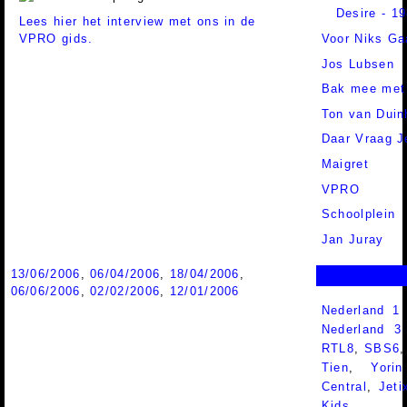
Desire - 1
Lees hier het interview met ons in de
VPRO gids.
Voor Niks Ga
Jos Lubsen
Bak mee me
Ton van Duin
Daar Vraag 
Maigret
VPRO
Schoolplein
Jan Juray
13/06/2006
,
06/04/2006
,
18/04/2006
,
06/06/2006
,
02/02/2006
,
12/01/2006
Nederland 1
Nederland 
RTL8
,
SBS6
Tien
,
Yorin
Central
,
Jeti
Kids