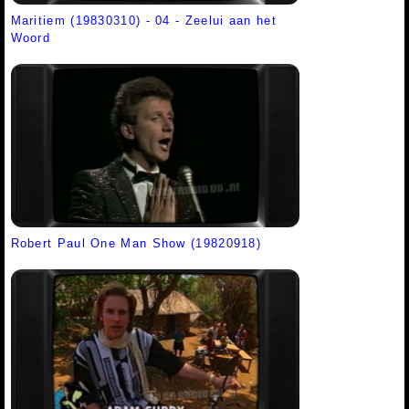
Maritiem (19830310) - 04 - Zeelui aan het
Woord
Robert Paul One Man Show (19820918)