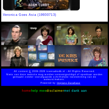
Veronica Goes Asia (19930713)
All content
©
2009-2026 tvenradiodb.nl - All Rights Reserved.
Niets van deze website mag worden vermenigvuldigd of openbaar worden
gemaakt zonder voorafgaande schriftelijke toestemming van de
auteurs/makers.
Powered by
Implano Data6ase
home
help mee
disclaimer
met dank aan