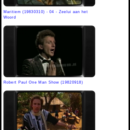
Maritiem (19830310) - 04 - Zeelui aan het
Woord
Robert Paul One Man Show (19820918)