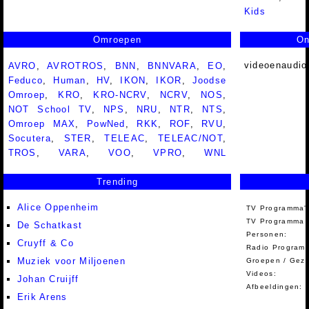
Kids
Omroepen
On
videoenaudio
AVRO
,
AVROTROS
,
BNN
,
BNNVARA
,
EO
,
Feduco
,
Human
,
HV
,
IKON
,
IKOR
,
Joodse
Omroep
,
KRO
,
KRO-NCRV
,
NCRV
,
NOS
,
NOT School TV
,
NPS
,
NRU
,
NTR
,
NTS
,
Omroep MAX
,
PowNed
,
RKK
,
ROF
,
RVU
,
Socutera
,
STER
,
TELEAC
,
TELEAC/NOT
,
TROS
,
VARA
,
VOO
,
VPRO
,
WNL
Trending
Alice Oppenheim
TV Programma'
TV Programma A
De Schatkast
Personen:
Cruyff & Co
Radio Programm
Muziek voor Miljoenen
Groepen / Gez
Videos:
Johan Cruijff
Afbeeldingen:
Erik Arens