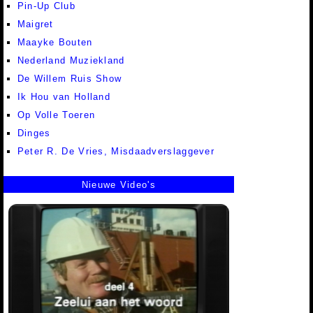
Pin-Up Club
Maigret
Maayke Bouten
Nederland Muziekland
De Willem Ruis Show
Ik Hou van Holland
Op Volle Toeren
Dinges
Peter R. De Vries, Misdaadverslaggever
Nieuwe Video's