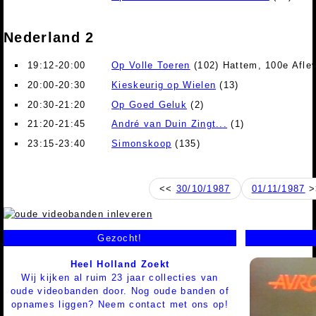
Nederland 2
19:12-20:00
Op Volle Toeren
(102) Hattem, 100e Aflev
20:00-20:30
Kieskeurig op Wielen
(13)
20:30-21:20
Op Goed Geluk
(2)
21:20-21:45
André van Duin Zingt...
(1)
23:15-23:40
Simonskoop
(135)
<<
30/10/1987
01/11/1987
>
Gezocht!
Heel Holland Zoekt
Wij kijken al ruim 23 jaar collecties van
oude videobanden door. Nog oude banden of
opnames liggen? Neem contact met ons op!