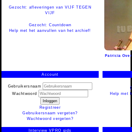
Gezocht: afleveringen van VIJF TEGEN
VIJF
Gezocht: Countdown
Help met het aanvullen van het archief!
Patricia Ov
Account
Gebruikersnaam
Help met h
Wachtwoord
Inloggen
Registreer
Gebruikersnaam vergeten?
Wachtwoord vergeten?
Interview VPRO gids