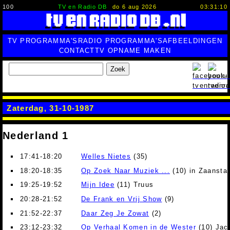
100
TV en Radio DB
do 6 aug 2026
03:31:11
TV PROGRAMMA'S
RADIO PROGRAMMA'S
AFBEELDINGEN
CONTACT
TV OPNAME MAKEN
Zoek
Zaterdag, 31-10-1987
Nederland 1
17:41-18:20
Welles Nietes
(35)
18:20-18:35
Op Zoek Naar Muziek ...
(10) in Zaansta
19:25-19:52
Mijn Idee
(11) Truus
20:28-21:52
De Frank en Vrij Show
(9)
21:52-22:37
Daar Zeg Je Zowat
(2)
23:12-23:32
Op Verhaal Komen in de Wester
(10) Jac