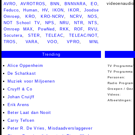
videoenaudio
AVRO
,
AVROTROS
,
BNN
,
BNNVARA
,
EO
,
Feduco
,
Human
,
HV
,
IKON
,
IKOR
,
Joodse
Omroep
,
KRO
,
KRO-NCRV
,
NCRV
,
NOS
,
NOT School TV
,
NPS
,
NRU
,
NTR
,
NTS
,
Omroep MAX
,
PowNed
,
RKK
,
ROF
,
RVU
,
Socutera
,
STER
,
TELEAC
,
TELEAC/NOT
,
TROS
,
VARA
,
VOO
,
VPRO
,
WNL
Trending
Alice Oppenheim
TV Programma'
TV Programma A
De Schatkast
Personen:
Muziek voor Miljoenen
Radio Programm
Cruyff & Co
Groepen / Gez
Videos:
Johan Cruijff
Afbeeldingen:
Erik Arens
Beter Laat dan Nooit
Carry Tefsen
Peter R. De Vries, Misdaadverslaggever