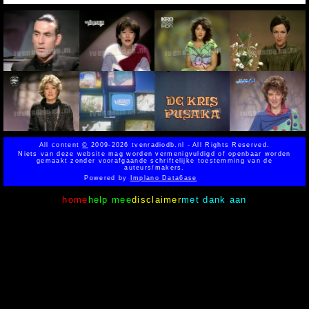
All content
©
2009-2026 tvenradiodb.nl - All Rights Reserved.
Niets van deze website mag worden vermenigvuldigd of openbaar worden
gemaakt zonder voorafgaande schriftelijke toestemming van de
auteurs/makers.
Powered by
Implano Data6ase
home
help mee
disclaimer
met dank aan