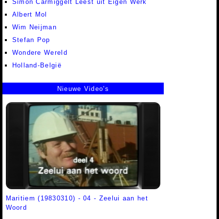
Simon Carmiggelt Leest uit Eigen Werk
Albert Mol
Wim Neijman
Stefan Pop
Wondere Wereld
Holland-België
Nieuwe Video's
Maritiem (19830310) - 04 - Zeelui aan het
Woord