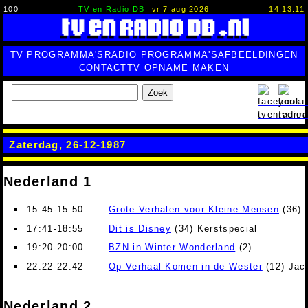
100
TV en Radio DB
vr 7 aug 2026
14:13:12
TV PROGRAMMA'S
RADIO PROGRAMMA'S
AFBEELDINGEN
CONTACT
TV OPNAME MAKEN
Zoek
Zaterdag, 26-12-1987
Nederland 1
15:45-15:50
Grote Verhalen voor Kleine Mensen
(36) 
17:41-18:55
Dit is Disney
(34) Kerstspecial
19:20-20:00
BZN in Winter-Wonderland
(2)
22:22-22:42
Op Verhaal Komen in de Wester
(12) Jac
Nederland 2