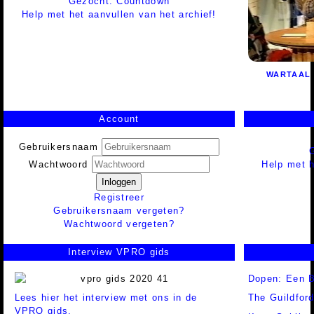
Gezocht: Countdown
Help met het aanvullen van het archief!
WARTAAL
Account
Gebruikersnaam
Help met h
Wachtwoord
Inloggen
Registreer
Gebruikersnaam vergeten?
Wachtwoord vergeten?
Interview VPRO gids
Dopen: Een B
Lees hier het interview met ons in de
The Guildfor
VPRO gids.