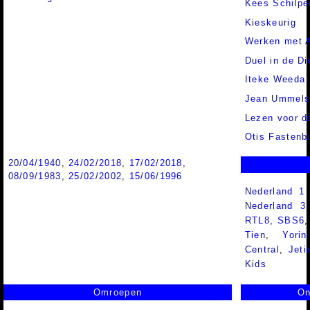
Kees Schilpe
Kieskeurig
Werken met A
Duel in de Di
Iteke Weeda
Jean Ummel
Lezen voor de
Otis Fastenb
20/04/1940
,
24/02/2018
,
17/02/2018
,
08/09/1983
,
25/02/2002
,
15/06/1996
Nederland 1
Nederland 
RTL8
,
SBS6
Tien
,
Yorin
Central
,
Jeti
Kids
Omroepen
On