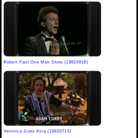
Robert Paul One Man Show (19820918)
Veronica Goes Asia (19930713)