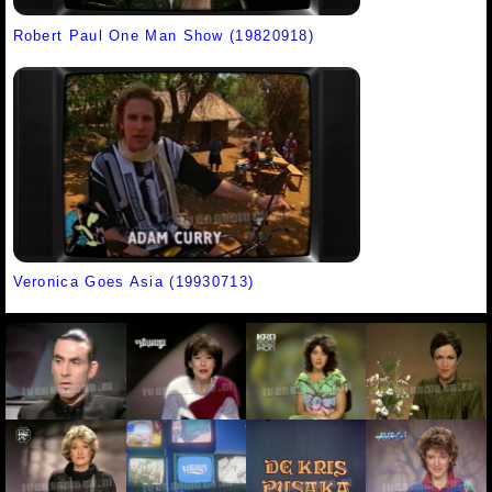
Robert Paul One Man Show (19820918)
Veronica Goes Asia (19930713)