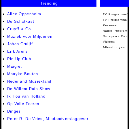
Trending
Alice Oppenheim
TV Programma'
TV Programma A
De Schatkast
Personen:
Cruyff & Co
Radio Programm
Muziek voor Miljoenen
Groepen / Gez
Videos:
Johan Cruijff
Afbeeldingen:
Erik Arens
Pin-Up Club
Maigret
Maayke Bouten
Nederland Muziekland
De Willem Ruis Show
Ik Hou van Holland
Op Volle Toeren
Dinges
Peter R. De Vries, Misdaadverslaggever