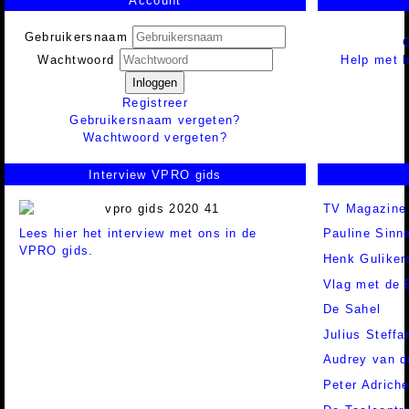
Account
Gebruikersnaam
Help met h
Wachtwoord
Inloggen
Registreer
Gebruikersnaam vergeten?
Wachtwoord vergeten?
Interview VPRO gids
TV Magazine
Lees hier het interview met ons in de
Pauline Sinn
VPRO gids.
Henk Guliker
Vlag met de 
De Sahel
Julius Steffa
Audrey van d
Peter Adrich