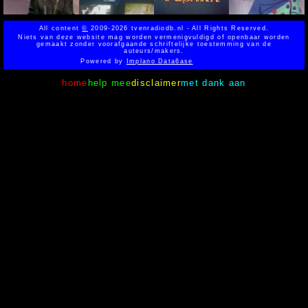
All content
©
2009-2026 tvenradiodb.nl - All Rights Reserved.
Niets van deze website mag worden vermenigvuldigd of openbaar worden
gemaakt zonder voorafgaande schriftelijke toestemming van de
auteurs/makers.
Powered by
Implano Data6ase
home
help mee
disclaimer
met dank aan