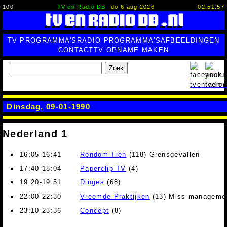
100
TV en Radio DB
do 6 aug 2026
02:51:57
TV PROGRAMMA'S
RADIO PROGRAMMA'S
AFBEELDINGEN
CONTACT
TV OPNAME MAKEN
Zoek
Dinsdag, 09-01-1990
Nederland 1
16:05-16:41
Rondom Tien
(118) Grensgevallen
17:40-18:04
Paperclip TV
(4)
19:20-19:51
Dinges
(68)
22:00-22:30
Vreemde Praktijken
(13) Miss manageme
23:10-23:36
Concept
(8)