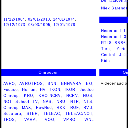
De Taalcentr
Niek Barend
11/12/1964
,
02/01/2010
,
14/01/1974
,
12/12/1973
,
03/03/1995
,
12/01/1976
Nederland 1
Nederland 
RTL8
,
SBS6
Tien
,
Yorin
Central
,
Jeti
Kids
Omroepen
On
videoenaudio
AVRO
,
AVROTROS
,
BNN
,
BNNVARA
,
EO
,
Feduco
,
Human
,
HV
,
IKON
,
IKOR
,
Joodse
Omroep
,
KRO
,
KRO-NCRV
,
NCRV
,
NOS
,
NOT School TV
,
NPS
,
NRU
,
NTR
,
NTS
,
Omroep MAX
,
PowNed
,
RKK
,
ROF
,
RVU
,
Socutera
,
STER
,
TELEAC
,
TELEAC/NOT
,
TROS
,
VARA
,
VOO
,
VPRO
,
WNL