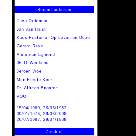
Recent bekeken
Theo Ordeman
Jan van Halst
Koos Postema: Op Leven en Dood
Gerard Reve
Anne van Egmond
06-11 Weekend
Jeroen Woe
Mijn Eerste Keer
Dr. Alfredo Engarde
VOO
15/04/1989
,
26/05/1982
,
09/01/1974
,
29/06/2008
,
26/07/1987
,
29/04/1989
Zenders