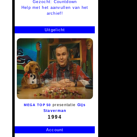
Gezocht: Countdown
Help met het aanvullen van het
archief!
Uitgelicht
presentatie
Gijs
MEGA TOP 50
Staverman
1994
Account