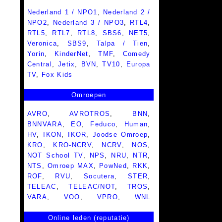
Nederland 1 / NPO1
,
Nederland 2 /
NPO2
,
Nederland 3 / NPO3
,
RTL4
,
RTL5
,
RTL7
,
RTL8
,
SBS6
,
NET5
,
Veronica
,
SBS9
,
Talpa / Tien
,
Yorin
,
KinderNet
,
TMF
,
Comedy
Central
,
Jetix
,
BVN
,
TV10
,
Europa
TV
,
Fox Kids
Omroepen
AVRO
,
AVROTROS
,
BNN
,
BNNVARA
,
EO
,
Feduco
,
Human
,
HV
,
IKON
,
IKOR
,
Joodse Omroep
,
KRO
,
KRO-NCRV
,
NCRV
,
NOS
,
NOT School TV
,
NPS
,
NRU
,
NTR
,
NTS
,
Omroep MAX
,
PowNed
,
RKK
,
ROF
,
RVU
,
Socutera
,
STER
,
TELEAC
,
TELEAC/NOT
,
TROS
,
VARA
,
VOO
,
VPRO
,
WNL
Online leden (reputatie)