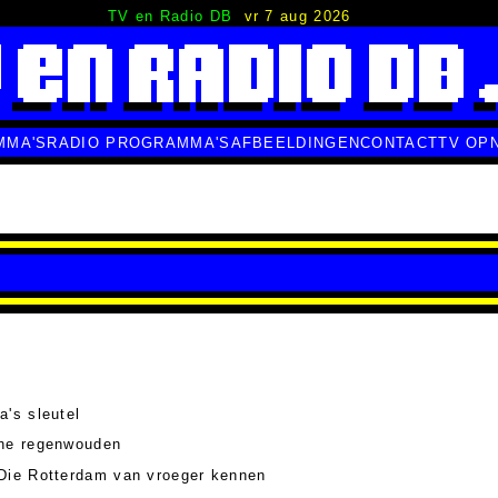
TV en Radio DB
vr 7 aug 2026
MMA'S
RADIO PROGRAMMA'S
AFBEELDINGEN
CONTACT
TV OP
's sleutel
che regenwouden
Die Rotterdam van vroeger kennen