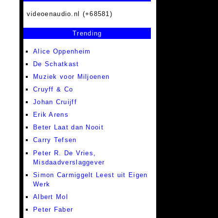
videoenaudio.nl (+68581)
Trending
Alice Oppenheim
De Schatkast
Muziek voor Miljoenen
Cruyff & Co
Johan Cruijff
Erik Arens
Beter Laat dan Nooit
Carry Tefsen
Peter R. De Vries,
Misdaadverslaggever
Simon Carmiggelt Leest uit Eigen
Werk
Albert Mol
Peter Faber