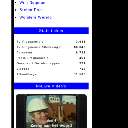
Wim Neijman
Stefan Pop
Wondere Wereld
Statistieken
TV Programma's:
3.638
TV Programma Afleveringen:
68.845
Personen:
6.721
Radio Programma's:
461
Groepen / Gezelschappen:
557
Videos:
717
Afbeeldingen:
11.569
Nieuwe Video's