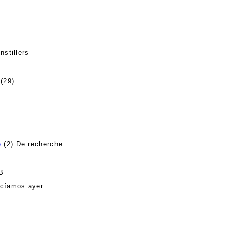
nstillers
(29)
e
(2) De recherche
B
cíamos ayer