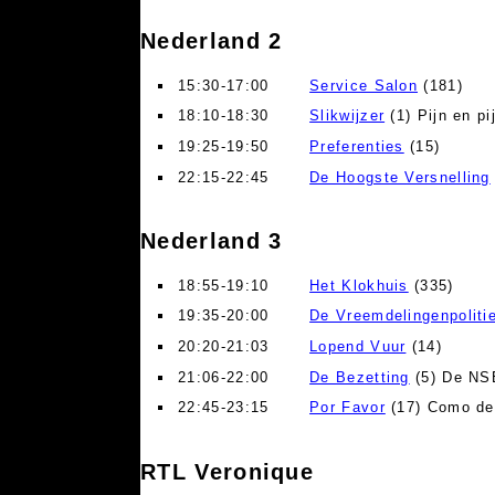
Nederland 2
15:30-17:00
Service Salon
(181)
18:10-18:30
Slikwijzer
(1) Pijn en pij
19:25-19:50
Preferenties
(15)
22:15-22:45
De Hoogste Versnelling
Nederland 3
18:55-19:10
Het Klokhuis
(335)
19:35-20:00
De Vreemdelingenpoliti
20:20-21:03
Lopend Vuur
(14)
21:06-22:00
De Bezetting
(5) De NS
22:45-23:15
Por Favor
(17) Como de
RTL Veronique