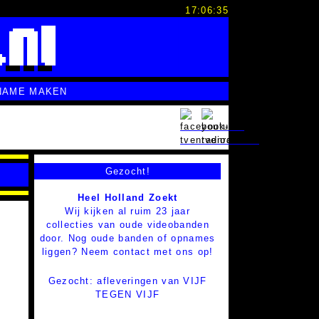
17:06:36
NAME MAKEN
Gezocht!
Heel Holland Zoekt
Wij kijken al ruim 23 jaar
collecties van oude videobanden
door. Nog oude banden of opnames
liggen? Neem contact met ons op!
Gezocht: afleveringen van VIJF
TEGEN VIJF