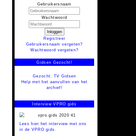
Gebruikersnaam
Wachtwoord
Inloggen
Registreer
Gebruikersnaam vergeten?
Wachtwoord vergeten?
Gidsen Gezocht!
Gezocht: TV Gidsen
Help met het aanvullen van het
archief!
Interview VPRO gids
Lees hier het interview met ons
in de VPRO gids.