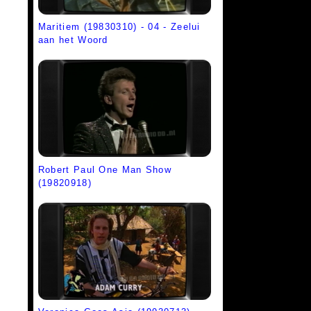
Maritiem (19830310) - 04 - Zeelui
aan het Woord
Robert Paul One Man Show
(19820918)