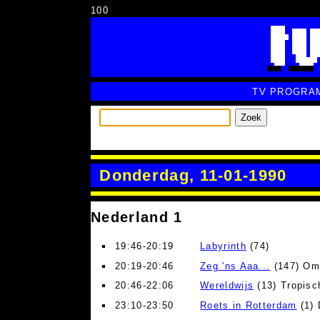
100
TV PROGRA
Zoek
Donderdag, 11-01-1990
Nederland 1
19:46-20:19
Labyrinth
(74)
20:19-20:46
Zeg 'ns Aaa...
(147) Oma
20:46-22:06
Wereldwijs
(13) Tropis
23:10-23:50
Roets in Rotterdam
(1) 