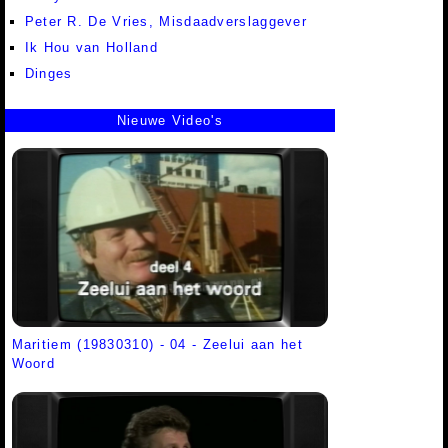
Peter R. De Vries, Misdaadverslaggever
Ik Hou van Holland
Dinges
Nieuwe Video's
Maritiem (19830310) - 04 - Zeelui aan het
Woord