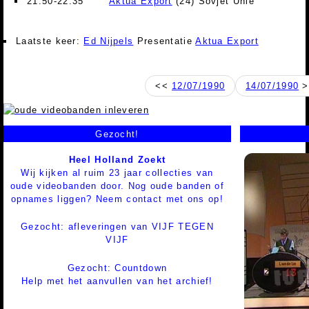
21:50-22:35
Aktua Export
(24) Sovjet Unie
Laatste keer:
Ed Nijpels
Presentatie
Aktua Export
<<
12/07/1990
14/07/1990
>
Gezocht!
Heel Holland Zoekt
Wij kijken al ruim 23 jaar collecties van
oude videobanden door. Nog oude banden of
opnames liggen? Neem contact met ons op!
Gezocht: afleveringen van VIJF TEGEN
VIJF
Gezocht: Countdown
Help met het aanvullen van het archief!