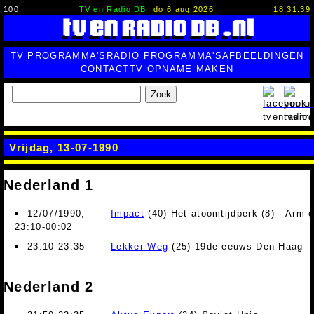
100
TV en Radio DB
do 6 aug 2026
18:31:40
TV PROGRAMMA'S
RADIO PROGRAMMA'S
AFBEELDINGEN
CONTACT
TV OPNAME MAKEN
Zoek
Vrijdag, 13-07-1990
Nederland 1
12/07/1990,
Impact
(40) Het atoomtijdperk (8) - Arm e
23:10-00:02
23:10-23:35
Lekker Weg
(25) 19de eeuws Den Haag
Nederland 2