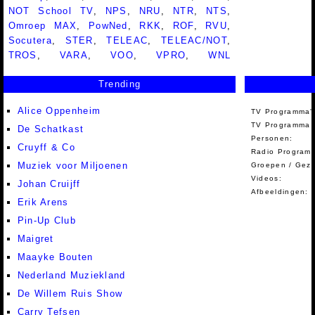
NOT School TV
,
NPS
,
NRU
,
NTR
,
NTS
,
Omroep MAX
,
PowNed
,
RKK
,
ROF
,
RVU
,
Socutera
,
STER
,
TELEAC
,
TELEAC/NOT
,
TROS
,
VARA
,
VOO
,
VPRO
,
WNL
Trending
Alice Oppenheim
TV Programma'
TV Programma A
De Schatkast
Personen:
Cruyff & Co
Radio Programm
Muziek voor Miljoenen
Groepen / Gez
Videos:
Johan Cruijff
Afbeeldingen:
Erik Arens
Pin-Up Club
Maigret
Maayke Bouten
Nederland Muziekland
De Willem Ruis Show
Carry Tefsen