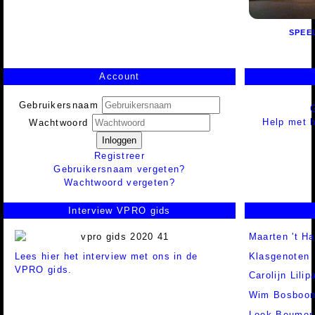
SPEE
Account
Gebruikersnaam
Help met h
Wachtwoord
Inloggen
Registreer
Gebruikersnaam vergeten?
Wachtwoord vergeten?
Interview VPRO gids
Maarten 't Ha
Lees hier het interview met ons in de
Klasgenoten
VPRO gids.
Carolijn Lilip
Wim Bosboo
Loek Beumer