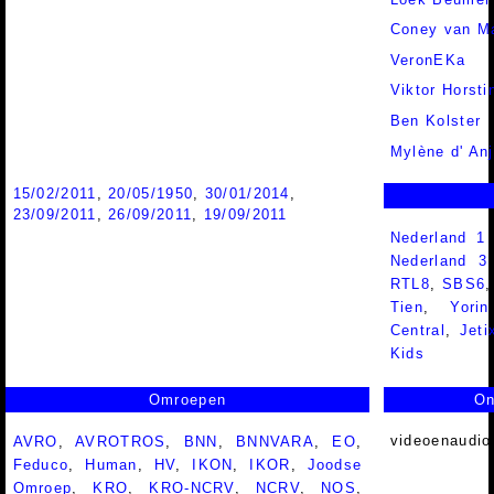
Coney van M
VeronEKa
Viktor Horsti
Ben Kolster
Mylène d' An
15/02/2011
,
20/05/1950
,
30/01/2014
,
23/09/2011
,
26/09/2011
,
19/09/2011
Nederland 1
Nederland 
RTL8
,
SBS6
Tien
,
Yorin
Central
,
Jeti
Kids
Omroepen
On
videoenaudio
AVRO
,
AVROTROS
,
BNN
,
BNNVARA
,
EO
,
Feduco
,
Human
,
HV
,
IKON
,
IKOR
,
Joodse
Omroep
,
KRO
,
KRO-NCRV
,
NCRV
,
NOS
,