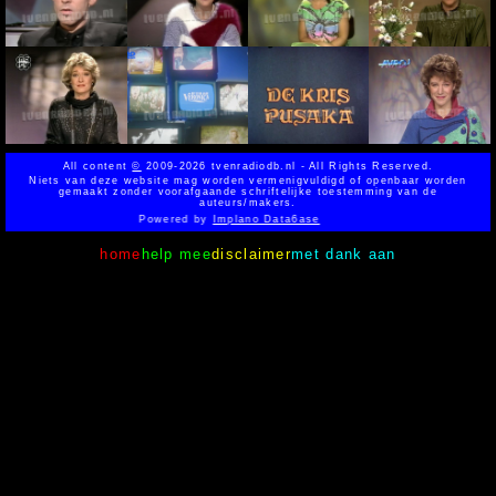
All content
©
2009-2026 tvenradiodb.nl - All Rights Reserved.
Niets van deze website mag worden vermenigvuldigd of openbaar worden
gemaakt zonder voorafgaande schriftelijke toestemming van de
auteurs/makers.
Powered by
Implano Data6ase
home
help mee
disclaimer
met dank aan