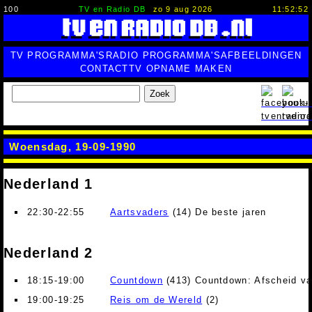
100
TV en Radio DB
zo 9 aug 2026
11:52:53
TV PROGRAMMA'S
RADIO PROGRAMMA'S
AFBEELDINGEN
CONTACT
TV OPNAME MAKEN
Zoek
Woensdag, 19-09-1990
Nederland 1
22:30-22:55
Aartsvaders
(14) De beste jaren
Nederland 2
18:15-19:00
Countdown
(413) Countdown: Afscheid v
19:00-19:25
Reis om de Wereld
(2)