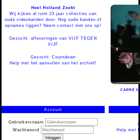
Heel Holland Zoekt
Wij kijken al ruim 23 jaar collecties van
oude videobanden door. Nog oude banden of
opnames liggen? Neem contact met ons op!
Gezocht: afleveringen van VIJF TEGEN
VIJF
Gezocht: Countdown
Help met het aanvullen van het archief!
CARRÉ S
Account
Gebruikersnaam
Help met h
Wachtwoord
Inloggen