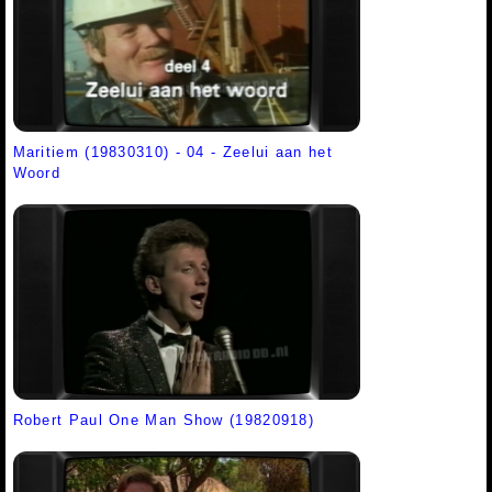
Maritiem (19830310) - 04 - Zeelui aan het
Woord
Robert Paul One Man Show (19820918)