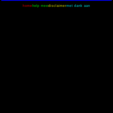
home
help mee
disclaimer
met dank aan