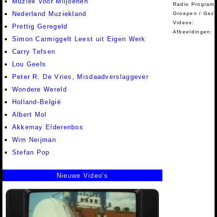
Muziek voor Miljoenen
Radio Programm
Nederland Muziekland
Groepen / Gez
Videos:
Prettig Geregeld
Afbeeldingen:
Simon Carmiggelt Leest uit Eigen Werk
Carry Tefsen
Lou Geels
Peter R. De Vries, Misdaadverslaggever
Wondere Wereld
Holland-België
Albert Mol
Akkemay Elderenbos
Wim Neijman
Stefan Pop
Nieuwe Video's