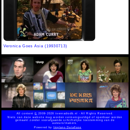
Veronica Goes Asia (19930713)
All content
©
2009-2026 tvenradiodb.nl - All Rights Reserved.
Niets van deze website mag worden vermenigvuldigd of openbaar worden
gemaakt zonder voorafgaande schriftelijke toestemming van de
auteurs/makers.
Powered by
Implano Data6ase