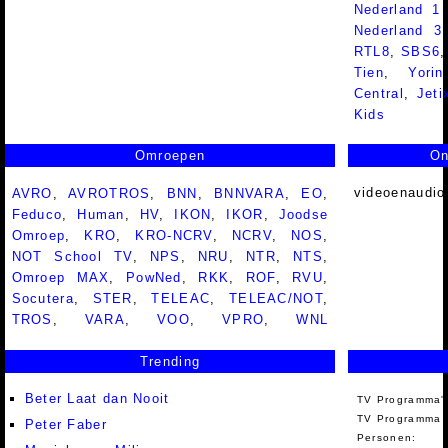
Nederland 1
Nederland 
RTL8
,
SBS6
Tien
,
Yorin
Central
,
Jeti
Kids
Omroepen
On
videoenaudio
AVRO
,
AVROTROS
,
BNN
,
BNNVARA
,
EO
,
Feduco
,
Human
,
HV
,
IKON
,
IKOR
,
Joodse
Omroep
,
KRO
,
KRO-NCRV
,
NCRV
,
NOS
,
NOT School TV
,
NPS
,
NRU
,
NTR
,
NTS
,
Omroep MAX
,
PowNed
,
RKK
,
ROF
,
RVU
,
Socutera
,
STER
,
TELEAC
,
TELEAC/NOT
,
TROS
,
VARA
,
VOO
,
VPRO
,
WNL
Trending
Beter Laat dan Nooit
TV Programma'
TV Programma A
Peter Faber
Personen: