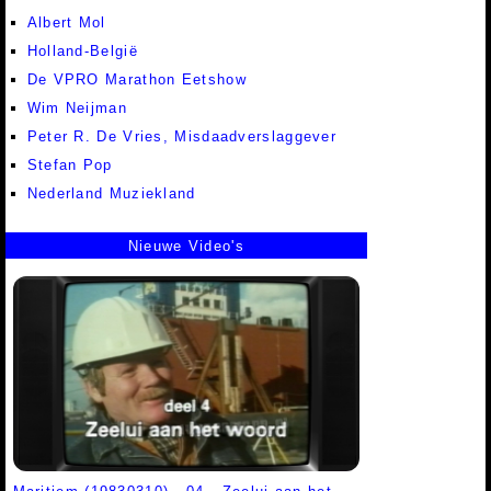
Albert Mol
Holland-België
De VPRO Marathon Eetshow
Wim Neijman
Peter R. De Vries, Misdaadverslaggever
Stefan Pop
Nederland Muziekland
Nieuwe Video's