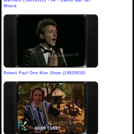
Maritiem (19830310) - 04 - Zeelui aan het
Woord
Robert Paul One Man Show (19820918)