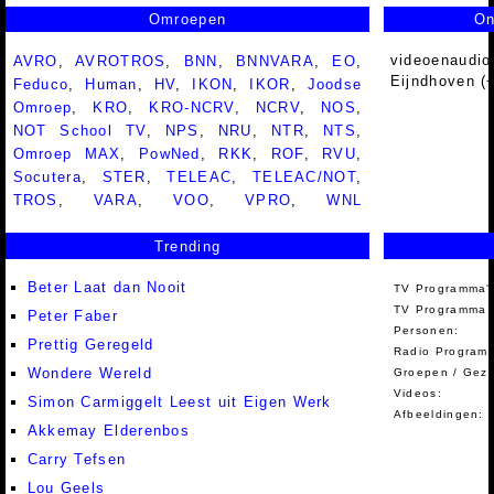
Omroepen
On
videoenaudio
AVRO
,
AVROTROS
,
BNN
,
BNNVARA
,
EO
,
Eijndhoven (
Feduco
,
Human
,
HV
,
IKON
,
IKOR
,
Joodse
Omroep
,
KRO
,
KRO-NCRV
,
NCRV
,
NOS
,
NOT School TV
,
NPS
,
NRU
,
NTR
,
NTS
,
Omroep MAX
,
PowNed
,
RKK
,
ROF
,
RVU
,
Socutera
,
STER
,
TELEAC
,
TELEAC/NOT
,
TROS
,
VARA
,
VOO
,
VPRO
,
WNL
Trending
Beter Laat dan Nooit
TV Programma'
TV Programma A
Peter Faber
Personen:
Prettig Geregeld
Radio Programm
Wondere Wereld
Groepen / Gez
Videos:
Simon Carmiggelt Leest uit Eigen Werk
Afbeeldingen:
Akkemay Elderenbos
Carry Tefsen
Lou Geels