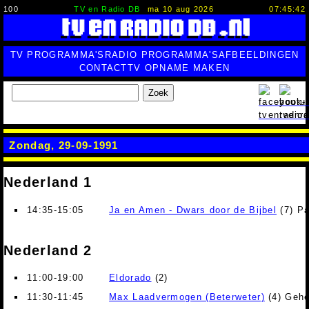
100
TV en Radio DB
ma 10 aug 2026
07:45:43
TV PROGRAMMA'S
RADIO PROGRAMMA'S
AFBEELDINGEN
CONTACT
TV OPNAME MAKEN
Zoek
Zondag, 29-09-1991
Nederland 1
14:35-15:05
Ja en Amen - Dwars door de Bijbel
(7) Pa
Nederland 2
11:00-19:00
Eldorado
(2)
11:30-11:45
Max Laadvermogen (Beterweter)
(4) Geh