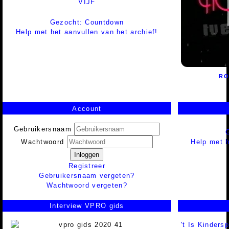
VIJF
Gezocht: Countdown
Help met het aanvullen van het archief!
RO
Account
Gebruikersnaam
Help met h
Wachtwoord
Inloggen
Registreer
Gebruikersnaam vergeten?
Wachtwoord vergeten?
Interview VPRO gids
't Is Kindersp