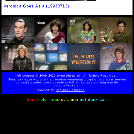
Veronica Goes Asia (19930713)
All content
©
2009-2026 tvenradiodb.nl - All Rights Reserved.
Niets van deze website mag worden vermenigvuldigd of openbaar worden
gemaakt zonder voorafgaande schriftelijke toestemming van de
auteurs/makers.
Powered by
Implano Data6ase
home
help mee
disclaimer
met dank aan