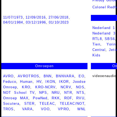
Freddy Golde
Colonel Redf
11/07/1973
,
12/09/2016
,
27/06/2018
,
04/01/1984
,
03/12/1996
,
01/10/2023
Nederland 1
Nederland 
RTL8
,
SBS6
Tien
,
Yorin
Central
,
Jeti
Kids
Omroepen
On
videoenaudio
AVRO
,
AVROTROS
,
BNN
,
BNNVARA
,
EO
,
Feduco
,
Human
,
HV
,
IKON
,
IKOR
,
Joodse
Omroep
,
KRO
,
KRO-NCRV
,
NCRV
,
NOS
,
NOT School TV
,
NPS
,
NRU
,
NTR
,
NTS
,
Omroep MAX
,
PowNed
,
RKK
,
ROF
,
RVU
,
Socutera
,
STER
,
TELEAC
,
TELEAC/NOT
,
TROS
,
VARA
,
VOO
,
VPRO
,
WNL