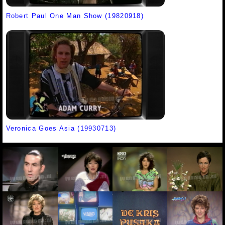
Robert Paul One Man Show (19820918)
Veronica Goes Asia (19930713)