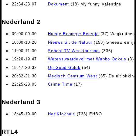
22:34-23:07
Dokument
(18) My funny Valentine
Nederland 2
09:00-09:30
Huisje Boompje Beestje
(37) Wegkruipen 
10:00-10:20
Nieuws uit de Natuur
(158) Sneeuw en ij
11:00-11:30
School TV Weekjournaal
(336)
19:20-19:47
Wetenswaardevol met Wubbo Ockels
(3) 
19:47-20:32
Op Goed Geluk
(54)
20:32-21:30
Medisch Centrum West
(65) De uitlokkin
22:25-23:05
Crime Time
(17)
Nederland 3
18:45-19:00
Het Klokhuis
(738) EHBO
RTL4