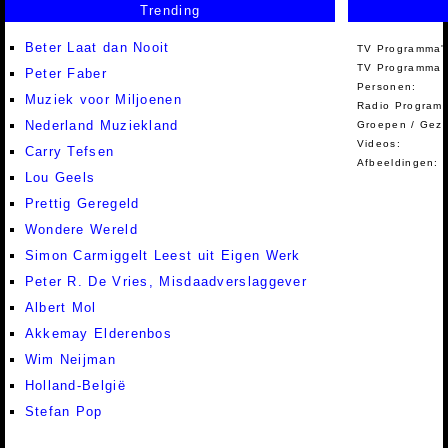
Trending
Beter Laat dan Nooit
TV Programma'
TV Programma A
Peter Faber
Personen:
Muziek voor Miljoenen
Radio Programm
Nederland Muziekland
Groepen / Gez
Videos:
Carry Tefsen
Afbeeldingen:
Lou Geels
Prettig Geregeld
Wondere Wereld
Simon Carmiggelt Leest uit Eigen Werk
Peter R. De Vries, Misdaadverslaggever
Albert Mol
Akkemay Elderenbos
Wim Neijman
Holland-België
Stefan Pop