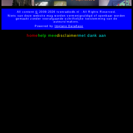
All content
©
2009-2026 tvenradiodb.nl - All Rights Reserved.
Niets van deze website mag worden vermenigvuldigd of openbaar worden
gemaakt zonder voorafgaande schriftelijke toestemming van de
auteurs/makers.
Powered by
Implano Data6ase
home
help mee
disclaimer
met dank aan