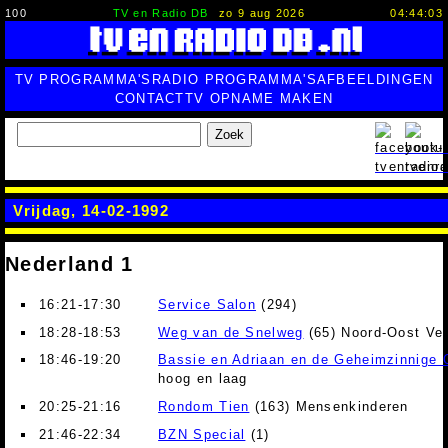
100
TV en Radio DB
zo 9 aug 2026
04:44:04
TV PROGRAMMA'S
RADIO PROGRAMMA'S
AFBEELDINGEN
CONTACT
TV OPNAME MAKEN
Zoek
Vrijdag, 14-02-1992
Nederland 1
16:21-17:30
Service Salon
(294)
18:28-18:53
Weg van de Snelweg
(65) Noord-Oost Ve
18:46-19:20
Bassie en Adriaan en de Geheimzinnige 
hoog en laag
20:25-21:16
Rondom Tien
(163) Mensenkinderen
21:46-22:34
BZN Special
(1)