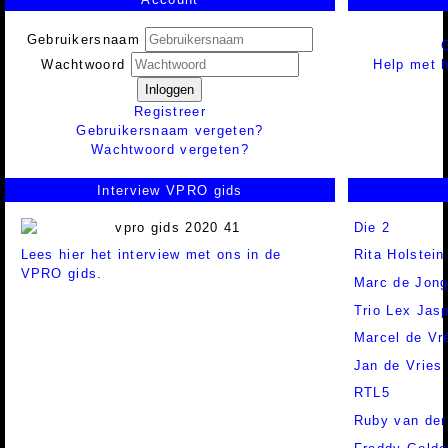
Gebruikersnaam
Help met h
Wachtwoord
Inloggen
Registreer
Gebruikersnaam vergeten?
Wachtwoord vergeten?
Interview VPRO gids
Die 2
Lees hier het interview met ons in de
Rita Holstein
VPRO gids.
Marc de Jon
Trio Lex Jas
Marcel de Vr
Jan de Vries
RTL5
Ruby van der