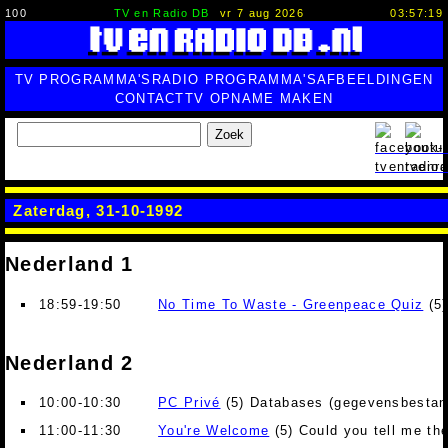
100
TV en Radio DB
vr 7 aug 2026
03:57:20
TV PROGRAMMA'S
RADIO PROGRAMMA'S
AFBEELDINGEN
CONTACT
TV OPNAME MAKEN
Zoek
Zaterdag, 31-10-1992
Nederland 1
18:59-19:50
No Time To Waste - Greenpeace Quiz
(5)
Nederland 2
10:00-10:30
PC Privé
(5) Databases (gegevensbestan
11:00-11:30
You're Welcome
(5) Could you tell me th