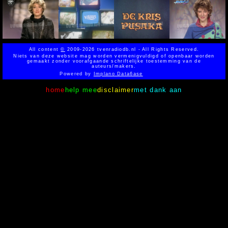
All content
©
2009-2026 tvenradiodb.nl - All Rights Reserved.
Niets van deze website mag worden vermenigvuldigd of openbaar worden
gemaakt zonder voorafgaande schriftelijke toestemming van de
auteurs/makers.
Powered by
Implano Data6ase
home
help mee
disclaimer
met dank aan