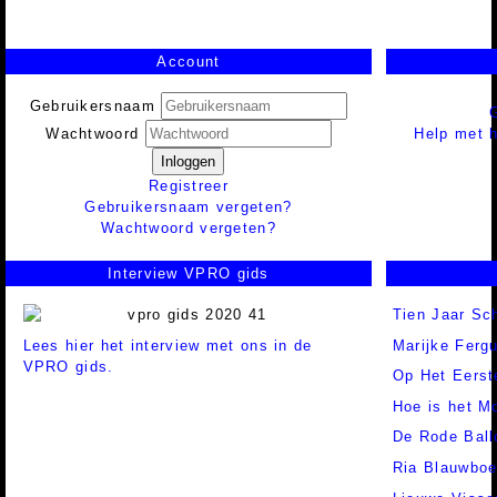
Account
Gebruikersnaam
Help met h
Wachtwoord
Inloggen
Registreer
Gebruikersnaam vergeten?
Wachtwoord vergeten?
Interview VPRO gids
Tien Jaar Sch
Lees hier het interview met ons in de
Marijke Ferg
VPRO gids.
Op Het Eerst
Hoe is het Mo
De Rode Ball
Ria Blauwboe