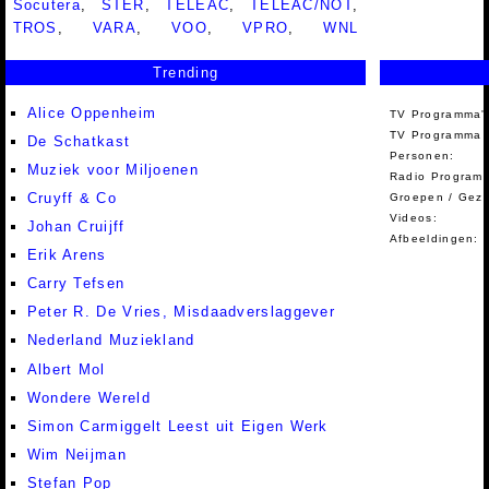
Socutera
,
STER
,
TELEAC
,
TELEAC/NOT
,
TROS
,
VARA
,
VOO
,
VPRO
,
WNL
Trending
Alice Oppenheim
TV Programma'
TV Programma A
De Schatkast
Personen:
Muziek voor Miljoenen
Radio Programm
Cruyff & Co
Groepen / Gez
Videos:
Johan Cruijff
Afbeeldingen:
Erik Arens
Carry Tefsen
Peter R. De Vries, Misdaadverslaggever
Nederland Muziekland
Albert Mol
Wondere Wereld
Simon Carmiggelt Leest uit Eigen Werk
Wim Neijman
Stefan Pop