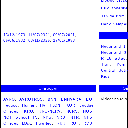
Lieuwe Visse
Erik Bovenke
Jan de Bom
Henk Kampe
15/12/1970
,
11/07/2021
,
09/07/2021
,
06/05/1982
,
03/11/2025
,
17/01/1993
Nederland 1
Nederland 
RTL8
,
SBS6
Tien
,
Yorin
Central
,
Jeti
Kids
Omroepen
On
videoenaudio
AVRO
,
AVROTROS
,
BNN
,
BNNVARA
,
EO
,
Feduco
,
Human
,
HV
,
IKON
,
IKOR
,
Joodse
Omroep
,
KRO
,
KRO-NCRV
,
NCRV
,
NOS
,
NOT School TV
,
NPS
,
NRU
,
NTR
,
NTS
,
Omroep MAX
,
PowNed
,
RKK
,
ROF
,
RVU
,