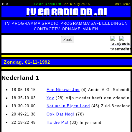
100
TV en Radio DB
do 6 aug 2026
09:03:09
TV PROGRAMMA'S
RADIO PROGRAMMA'S
AFBEELDINGEN
CONTACT
TV OPNAME MAKEN
Zoek
Zondag, 01-11-1992
Nederland 1
18:05-18:15
Een Nieuwe Jas
(4) Annie M.G. Schmidt, 
18:35-19:03
Yoy
(28) Mijn moeder heeft een vriendin
19:30-20:00
Natuur in Eigen Land
(45) Zuid-Beveland
20:49-21:38
Ook Dat Nog!
(78)
22:19-22:49
Ha die Pa!
(33) In je mand