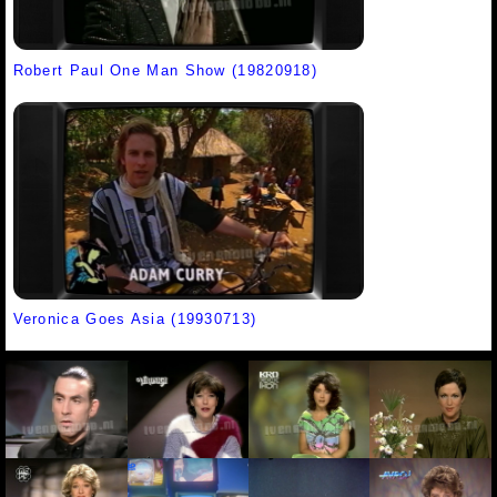
Robert Paul One Man Show (19820918)
Veronica Goes Asia (19930713)