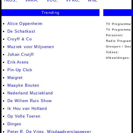
TROS
,
VARA
,
VOO
,
VPRO
,
WNL
Trending
Alice Oppenheim
TV Programma'
TV Programma A
De Schatkast
Personen:
Cruyff & Co
Radio Programm
Muziek voor Miljoenen
Groepen / Gez
Videos:
Johan Cruijff
Afbeeldingen:
Erik Arens
Pin-Up Club
Maigret
Maayke Bouten
Nederland Muziekland
De Willem Ruis Show
Ik Hou van Holland
Op Volle Toeren
Dinges
Peter R. De Vries, Misdaadverslaggever