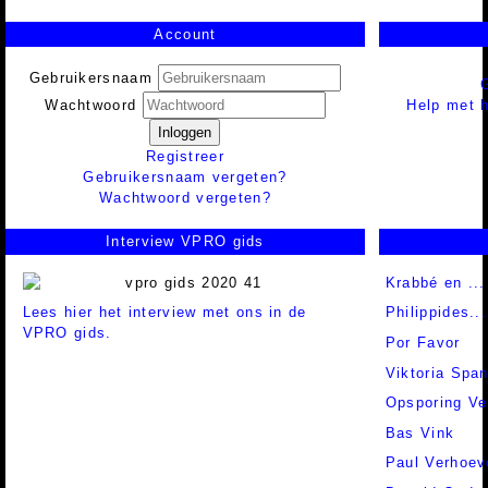
Account
Gebruikersnaam
Help met h
Wachtwoord
Inloggen
Registreer
Gebruikersnaam vergeten?
Wachtwoord vergeten?
Interview VPRO gids
Krabbé en ...
Lees hier het interview met ons in de
Philippides..
VPRO gids.
Por Favor
Viktoria Spa
Opsporing Ve
Bas Vink
Paul Verhoev