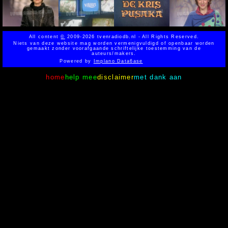
All content
©
2009-2026 tvenradiodb.nl - All Rights Reserved.
Niets van deze website mag worden vermenigvuldigd of openbaar worden
gemaakt zonder voorafgaande schriftelijke toestemming van de
auteurs/makers.
Powered by
Implano Data6ase
home
help mee
disclaimer
met dank aan