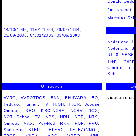
Donald Ouden
Jan Nonhof
Matthias Sch
14/10/1982
,
11/01/1984
,
26/02/1984
,
23/09/2005
,
04/01/2003
,
03/06/1993
Nederland 1
Nederland 
RTL8
,
SBS6
Tien
,
Yorin
Central
,
Jeti
Kids
Omroepen
On
videoenaudio
AVRO
,
AVROTROS
,
BNN
,
BNNVARA
,
EO
,
Feduco
,
Human
,
HV
,
IKON
,
IKOR
,
Joodse
Omroep
,
KRO
,
KRO-NCRV
,
NCRV
,
NOS
,
NOT School TV
,
NPS
,
NRU
,
NTR
,
NTS
,
Omroep MAX
,
PowNed
,
RKK
,
ROF
,
RVU
,
Socutera
,
STER
,
TELEAC
,
TELEAC/NOT
,