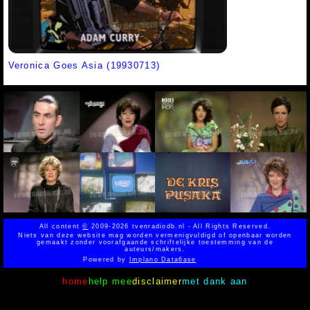
Veronica Goes Asia (19930713)
All content
©
2009-2026 tvenradiodb.nl - All Rights Reserved.
Niets van deze website mag worden vermenigvuldigd of openbaar worden
gemaakt zonder voorafgaande schriftelijke toestemming van de
auteurs/makers.
Powered by
Implano Data6ase
home
help mee
disclaimer
met dank aan