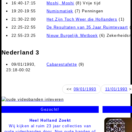
16:40-17:15
Moshi, Moshi
(8) Vrije tijd
19:20-19:55
Numismatiek
(7) Penningen
21:30-22:00
Het Zijn Toch Weer die Hollanders
(1)
22:25-22:55
De Resultaten van 35 Jaar Ruimtevaart
(
22:55-23:25
Nieuw Burgelijk Wetboek
(6) Zekerheidsr
Nederland 3
09/01/1993,
Cabarestafette
(9)
23:18-00:02
<<
09/01/1993
11/01/1993
>
Gezocht!
Heel Holland Zoekt
Wij kijken al ruim 23 jaar collecties van
oude videobanden door. Nog oude banden of