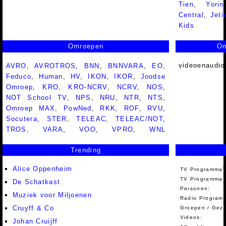
Tien
,
Yorin
Central
,
Jeti
Kids
Omroepen
On
videoenaudio
AVRO
,
AVROTROS
,
BNN
,
BNNVARA
,
EO
,
Feduco
,
Human
,
HV
,
IKON
,
IKOR
,
Joodse
Omroep
,
KRO
,
KRO-NCRV
,
NCRV
,
NOS
,
NOT School TV
,
NPS
,
NRU
,
NTR
,
NTS
,
Omroep MAX
,
PowNed
,
RKK
,
ROF
,
RVU
,
Socutera
,
STER
,
TELEAC
,
TELEAC/NOT
,
TROS
,
VARA
,
VOO
,
VPRO
,
WNL
Trending
Alice Oppenheim
TV Programma'
TV Programma A
De Schatkast
Personen:
Muziek voor Miljoenen
Radio Programm
Cruyff & Co
Groepen / Gez
Videos:
Johan Cruijff