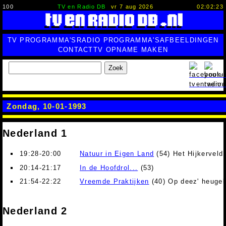
100
TV en Radio DB
vr 7 aug 2026
02:02:24
TV PROGRAMMA'S
RADIO PROGRAMMA'S
AFBEELDINGEN
CONTACT
TV OPNAME MAKEN
Zoek
Zondag, 10-01-1993
Nederland 1
19:28-20:00
Natuur in Eigen Land
(54) Het Hijkerveld
20:14-21:17
In de Hoofdrol...
(53)
21:54-22:22
Vreemde Praktijken
(40) Op deez' heugel
Nederland 2