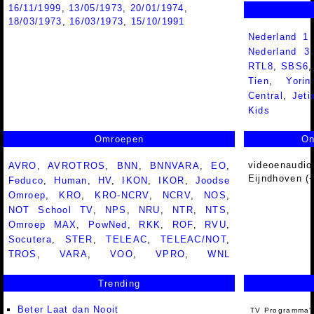
16/11/1999
,
13/05/1973
,
20/01/1974
,
18/03/1973
,
16/03/1973
,
15/10/1991
Nederland 1
Nederland 
RTL8
,
SBS6
Tien
,
Yorin
Central
,
Jeti
Kids
Omroepen
On
videoenaudio
AVRO
,
AVROTROS
,
BNN
,
BNNVARA
,
EO
,
Eijndhoven (
Feduco
,
Human
,
HV
,
IKON
,
IKOR
,
Joodse
Omroep
,
KRO
,
KRO-NCRV
,
NCRV
,
NOS
,
NOT School TV
,
NPS
,
NRU
,
NTR
,
NTS
,
Omroep MAX
,
PowNed
,
RKK
,
ROF
,
RVU
,
Socutera
,
STER
,
TELEAC
,
TELEAC/NOT
,
TROS
,
VARA
,
VOO
,
VPRO
,
WNL
Trending
Beter Laat dan Nooit
TV Programma'