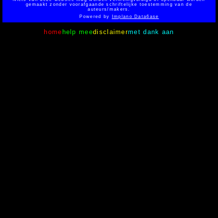
gemaakt zonder voorafgaande schriftelijke toestemming van de
auteurs/makers.
Powered by
Implano Data6ase
home
help mee
disclaimer
met dank aan