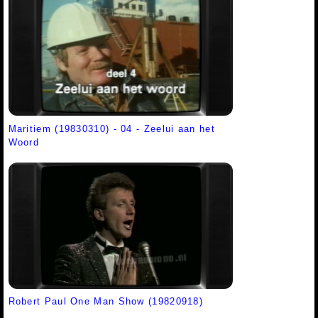
Maritiem (19830310) - 04 - Zeelui aan het
Woord
Robert Paul One Man Show (19820918)