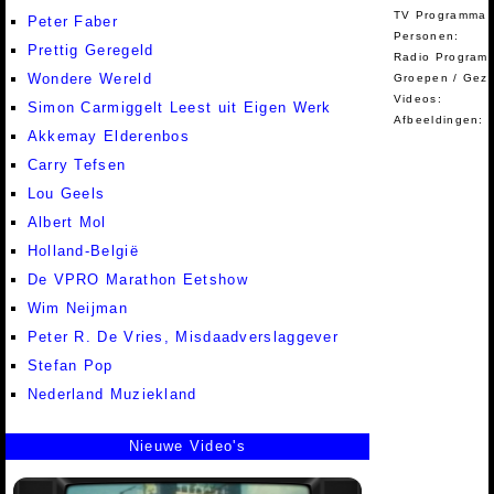
TV Programma A
Peter Faber
Personen:
Prettig Geregeld
Radio Programm
Wondere Wereld
Groepen / Gez
Videos:
Simon Carmiggelt Leest uit Eigen Werk
Afbeeldingen:
Akkemay Elderenbos
Carry Tefsen
Lou Geels
Albert Mol
Holland-België
De VPRO Marathon Eetshow
Wim Neijman
Peter R. De Vries, Misdaadverslaggever
Stefan Pop
Nederland Muziekland
Nieuwe Video's