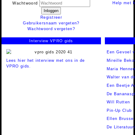
Help met h
Wachtwoord
Inloggen
Registreer
Gebruikersnaam vergeten?
Wachtwoord vergeten?
Interview VPRO gids
Een Gevoel 
Lees hier het interview met ons in de
Mireille Beko
VPRO gids.
Maria Henne
Walter van d
Een Beetje A
De Bananaspl
Will Rutten
Pin-Up Club
Ellen Brusse
De Literatuu