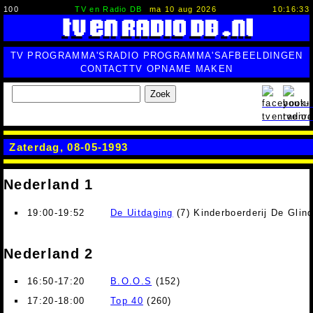
100
TV en Radio DB
ma 10 aug 2026
10:16:33
TV PROGRAMMA'S
RADIO PROGRAMMA'S
AFBEELDINGEN
CONTACT
TV OPNAME MAKEN
Zoek
Zaterdag, 08-05-1993
Nederland 1
19:00-19:52
De Uitdaging
(7) Kinderboerderij De Glin
Nederland 2
16:50-17:20
B.O.O.S
(152)
17:20-18:00
Top 40
(260)