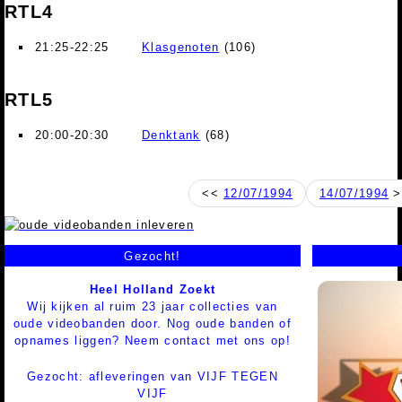
RTL4
21:25-22:25
Klasgenoten
(106)
RTL5
20:00-20:30
Denktank
(68)
<<
12/07/1994
14/07/1994
>
Gezocht!
Heel Holland Zoekt
Wij kijken al ruim 23 jaar collecties van
oude videobanden door. Nog oude banden of
opnames liggen? Neem contact met ons op!
Gezocht: afleveringen van VIJF TEGEN
VIJF