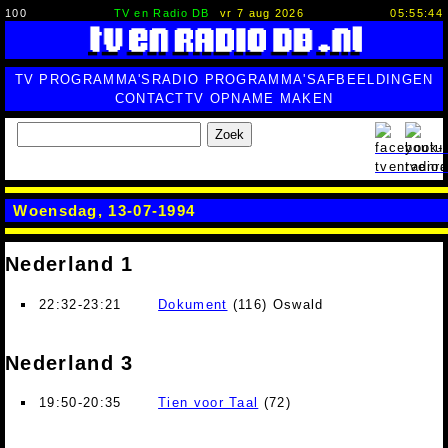
100
TV en Radio DB
vr 7 aug 2026
05:55:45
TV PROGRAMMA'S
RADIO PROGRAMMA'S
AFBEELDINGEN
CONTACT
TV OPNAME MAKEN
Zoek
Woensdag, 13-07-1994
Nederland 1
22:32-23:21
Dokument
(116) Oswald
Nederland 3
19:50-20:35
Tien voor Taal
(72)