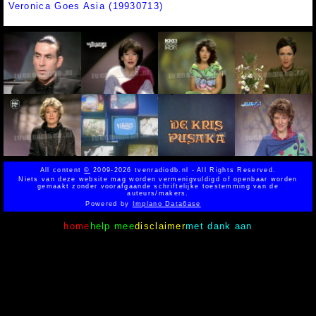
Veronica Goes Asia (19930713)
All content
©
2009-2026 tvenradiodb.nl - All Rights Reserved.
Niets van deze website mag worden vermenigvuldigd of openbaar worden
gemaakt zonder voorafgaande schriftelijke toestemming van de
auteurs/makers.
Powered by
Implano Data6ase
home
help mee
disclaimer
met dank aan