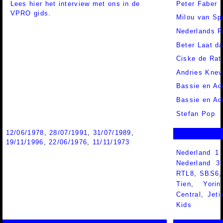
Lees hier het interview met ons in de
Peter Faber
VPRO gids.
Milou van Sp
Nederlands F
Beter Laat d
Ciske de Rat
Andries Knev
Bassie en Ad
Bassie en Adr
Stefan Pop
12/06/1978
,
28/07/1991
,
31/07/1989
,
19/11/1996
,
22/06/1976
,
11/11/1973
Nederland 1
Nederland 
RTL8
,
SBS6
Tien
,
Yorin
Central
,
Jeti
Kids