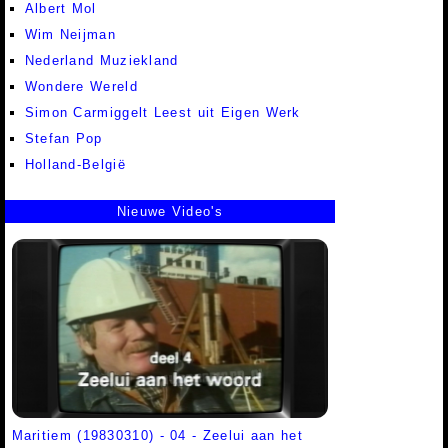
Albert Mol
Wim Neijman
Nederland Muziekland
Wondere Wereld
Simon Carmiggelt Leest uit Eigen Werk
Stefan Pop
Holland-België
Nieuwe Video's
Maritiem (19830310) - 04 - Zeelui aan het