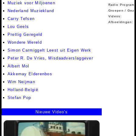
Muziek voor Miljoenen
Radio Programm
Nederland Muziekland
Groepen / Gez
Videos:
Carry Tefsen
Afbeeldingen:
Lou Geels
Prettig Geregeld
Wondere Wereld
Simon Carmiggelt Leest uit Eigen Werk
Peter R. De Vries, Misdaadverslaggever
Albert Mol
Akkemay Elderenbos
Wim Neijman
Holland-België
Stefan Pop
Nieuwe Video's