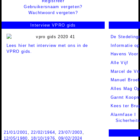
Registreer
Gebruikersnaam vergeten?
Wachtwoord vergeten?
Interview VPRO gids
De Stedelin
Lees hier het interview met ons in de
Informatie o
VPRO gids.
Havens Voor
Alle Vijf
Marcel de Vr
Manuel Broe
Alles Mag Op
Garmt Koop
Kees ter Bru
Alarmfase I
Sicherheits
21/01/2001
,
22/02/1964
,
23/07/2003
,
12/05/1980
,
18/10/1976
,
09/02/2024