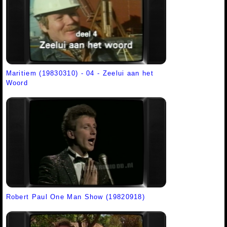
Maritiem (19830310) - 04 - Zeelui aan het
Woord
Robert Paul One Man Show (19820918)