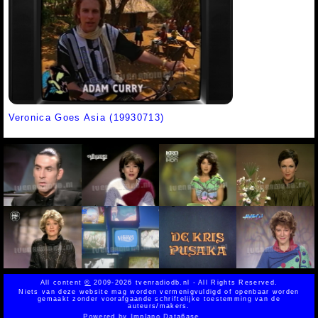
Veronica Goes Asia (19930713)
All content
©
2009-2026 tvenradiodb.nl - All Rights Reserved.
Niets van deze website mag worden vermenigvuldigd of openbaar worden
gemaakt zonder voorafgaande schriftelijke toestemming van de
auteurs/makers.
Powered by
Implano Data6ase