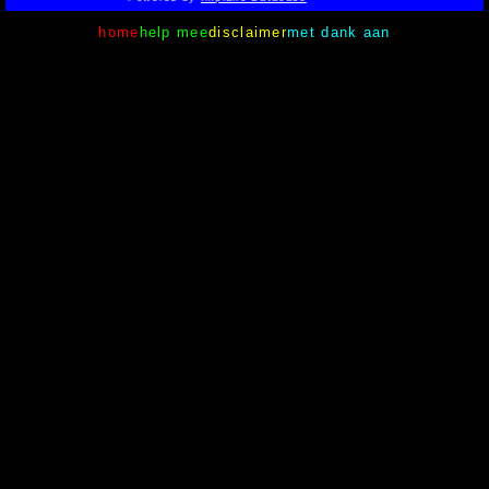
home
help mee
disclaimer
met dank aan