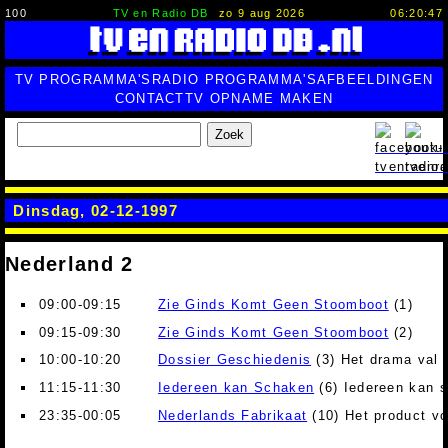
100
TV en Radio DB
zo 9 aug 2026
06:20:48
TV PROGRAMMA'S
RADIO PROGRAMMA'S
AFBEELDINGEN
CONTACT
TV OPNAME MAKEN
Zoek
Dinsdag, 02-12-1997
Nederland 2
09:00-09:15
Zie Ginds Komt Geen Stoomboot
(1)
09:15-09:30
Zie Ginds Komt Geen Stoomboot
(2)
10:00-10:20
Dossier Geschiedenis
(3) Het drama val 
11:15-11:30
Iedereen kan Schaken
(6) Iedereen kan 
23:35-00:05
Nederlands Fabrikaat
(10) Het product vo