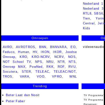
Nederland 1
Nederland 
RTL8
,
SBS6
Tien
,
Yorin
Central
,
Jeti
Kids
Omroepen
On
videoenaudio
AVRO
,
AVROTROS
,
BNN
,
BNNVARA
,
EO
,
Feduco
,
Human
,
HV
,
IKON
,
IKOR
,
Joodse
Omroep
,
KRO
,
KRO-NCRV
,
NCRV
,
NOS
,
NOT School TV
,
NPS
,
NRU
,
NTR
,
NTS
,
Omroep MAX
,
PowNed
,
RKK
,
ROF
,
RVU
,
Socutera
,
STER
,
TELEAC
,
TELEAC/NOT
,
TROS
,
VARA
,
VOO
,
VPRO
,
WNL
Trending
Beter Laat dan Nooit
TV Programma'
TV Programma A
Peter Faber
Personen: