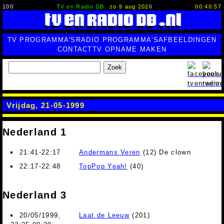
100
TV en Radio DB
zo 9 aug 2026
00:40:58
TV PROGRAMMA'S
RADIO PROGRAMMA'S
AFBEELDINGEN
CONTACT
TV OPNAME MAKEN
Zoek
Vrijdag, 21-05-1999
Nederland 1
21:41-22:17
Andermans Veren
(12) De clown
22:17-22:48
TopPop Yeah!
(40)
Nederland 3
20/05/1999,
Laat de Leeuw
(201)