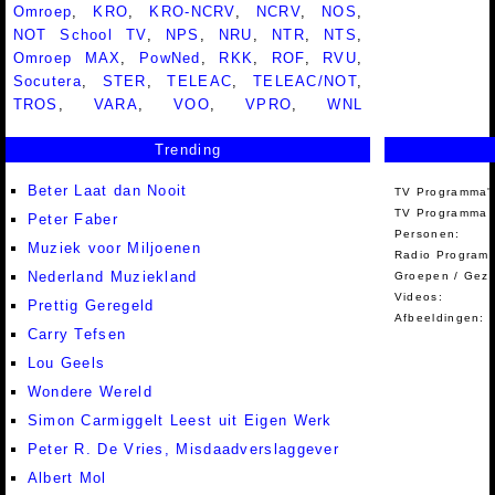
Omroep
,
KRO
,
KRO-NCRV
,
NCRV
,
NOS
,
NOT School TV
,
NPS
,
NRU
,
NTR
,
NTS
,
Omroep MAX
,
PowNed
,
RKK
,
ROF
,
RVU
,
Socutera
,
STER
,
TELEAC
,
TELEAC/NOT
,
TROS
,
VARA
,
VOO
,
VPRO
,
WNL
Trending
Beter Laat dan Nooit
TV Programma'
TV Programma A
Peter Faber
Personen:
Muziek voor Miljoenen
Radio Programm
Nederland Muziekland
Groepen / Gez
Videos:
Prettig Geregeld
Afbeeldingen:
Carry Tefsen
Lou Geels
Wondere Wereld
Simon Carmiggelt Leest uit Eigen Werk
Peter R. De Vries, Misdaadverslaggever
Albert Mol