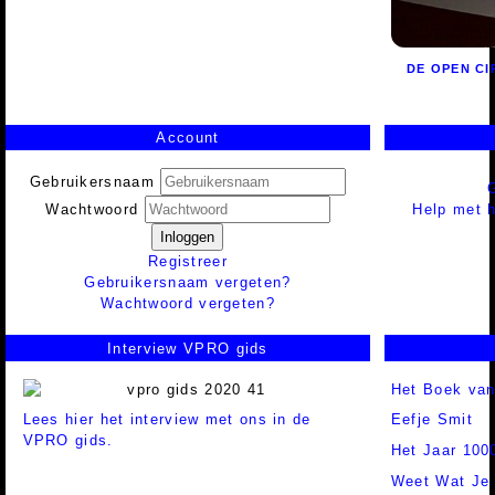
DE OPEN CI
Account
Gebruikersnaam
Help met h
Wachtwoord
Inloggen
Registreer
Gebruikersnaam vergeten?
Wachtwoord vergeten?
Interview VPRO gids
Het Boek van
Lees hier het interview met ons in de
Eefje Smit
VPRO gids.
Het Jaar 100
Weet Wat Je