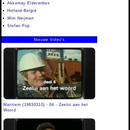
Akkemay Elderenbos
Holland-België
Wim Neijman
Stefan Pop
Nieuwe Video's
Maritiem (19830310) - 04 - Zeelui aan het
Woord