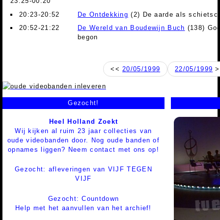
23:25-00:20
20:23-20:52
De Ontdekking
(2) De aarde als schietsch
20:52-21:22
De Wereld van Boudewijn Buch
(138) Goe
begon
<<
20/05/1999
22/05/1999
>
Gezocht!
Heel Holland Zoekt
Wij kijken al ruim 23 jaar collecties van
oude videobanden door. Nog oude banden of
opnames liggen? Neem contact met ons op!
Gezocht: afleveringen van VIJF TEGEN
VIJF
Gezocht: Countdown
Help met het aanvullen van het archief!