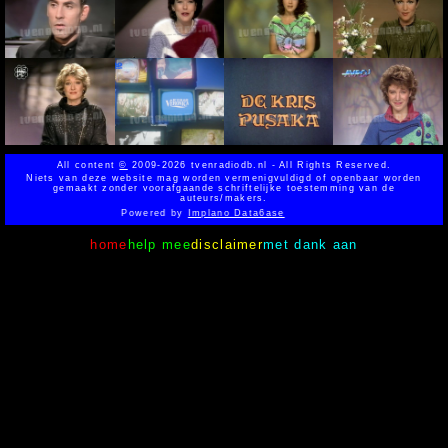
All content
©
2009-2026 tvenradiodb.nl - All Rights Reserved.
Niets van deze website mag worden vermenigvuldigd of openbaar worden
gemaakt zonder voorafgaande schriftelijke toestemming van de
auteurs/makers.
Powered by
Implano Data6ase
home
help mee
disclaimer
met dank aan