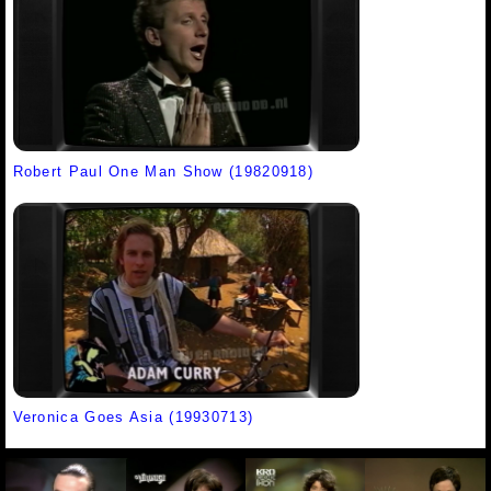
Robert Paul One Man Show (19820918)
Veronica Goes Asia (19930713)