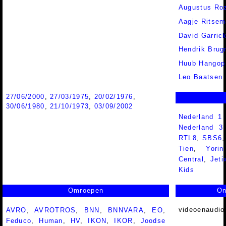
Augustus Ro
Aagje Ritsem
David Garric
Hendrik Bru
Huub Hangop
Leo Baatsen
27/06/2000
,
27/03/1975
,
20/02/1976
,
30/06/1980
,
21/10/1973
,
03/09/2002
Nederland 1
Nederland 
RTL8
,
SBS6
Tien
,
Yorin
Central
,
Jeti
Kids
Omroepen
On
videoenaudio
AVRO
,
AVROTROS
,
BNN
,
BNNVARA
,
EO
,
Feduco
,
Human
,
HV
,
IKON
,
IKOR
,
Joodse