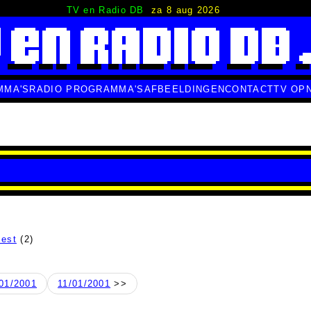
TV en Radio DB
za 8 aug 2026
MMA'S
RADIO PROGRAMMA'S
AFBEELDINGEN
CONTACT
TV OP
Best
(2)
01/2001
11/01/2001
>>