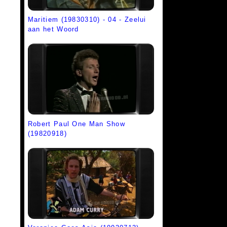
Maritiem (19830310) - 04 - Zeelui
aan het Woord
Robert Paul One Man Show
(19820918)