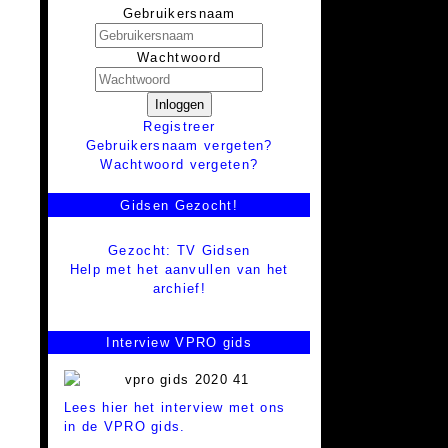
Gebruikersnaam
Wachtwoord
Inloggen
Registreer
Gebruikersnaam vergeten?
Wachtwoord vergeten?
Gidsen Gezocht!
Gezocht: TV Gidsen
Help met het aanvullen van het
archief!
Interview VPRO gids
Lees hier het interview met ons
in de VPRO gids.