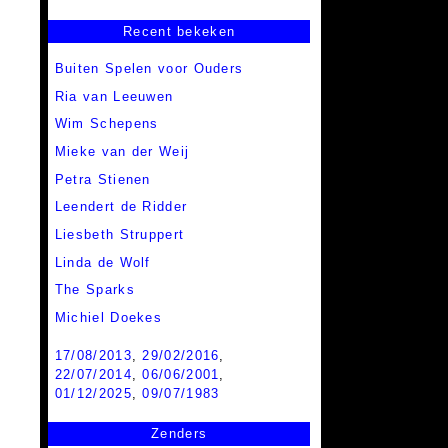
Recent bekeken
Buiten Spelen voor Ouders
Ria van Leeuwen
Wim Schepens
Mieke van der Weij
Petra Stienen
Leendert de Ridder
Liesbeth Struppert
Linda de Wolf
The Sparks
Michiel Doekes
17/08/2013
,
29/02/2016
,
22/07/2014
,
06/06/2001
,
01/12/2025
,
09/07/1983
Zenders