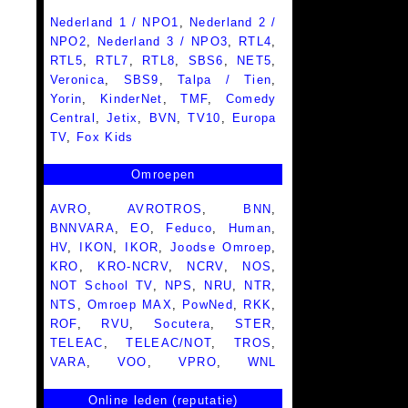
Nederland 1 / NPO1
,
Nederland 2 /
NPO2
,
Nederland 3 / NPO3
,
RTL4
,
RTL5
,
RTL7
,
RTL8
,
SBS6
,
NET5
,
Veronica
,
SBS9
,
Talpa / Tien
,
Yorin
,
KinderNet
,
TMF
,
Comedy
Central
,
Jetix
,
BVN
,
TV10
,
Europa
TV
,
Fox Kids
Omroepen
AVRO
,
AVROTROS
,
BNN
,
BNNVARA
,
EO
,
Feduco
,
Human
,
HV
,
IKON
,
IKOR
,
Joodse Omroep
,
KRO
,
KRO-NCRV
,
NCRV
,
NOS
,
NOT School TV
,
NPS
,
NRU
,
NTR
,
NTS
,
Omroep MAX
,
PowNed
,
RKK
,
ROF
,
RVU
,
Socutera
,
STER
,
TELEAC
,
TELEAC/NOT
,
TROS
,
VARA
,
VOO
,
VPRO
,
WNL
Online leden (reputatie)