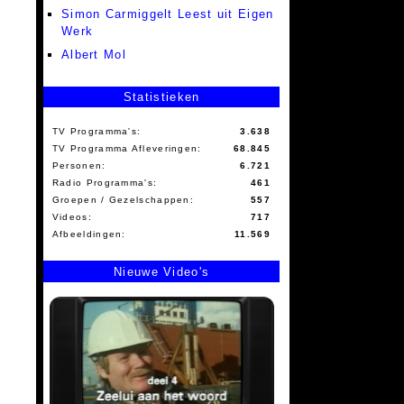
Simon Carmiggelt Leest uit Eigen
Werk
Albert Mol
Statistieken
TV Programma's:
3.638
TV Programma Afleveringen:
68.845
Personen:
6.721
Radio Programma's:
461
Groepen / Gezelschappen:
557
Videos:
717
Afbeeldingen:
11.569
Nieuwe Video's