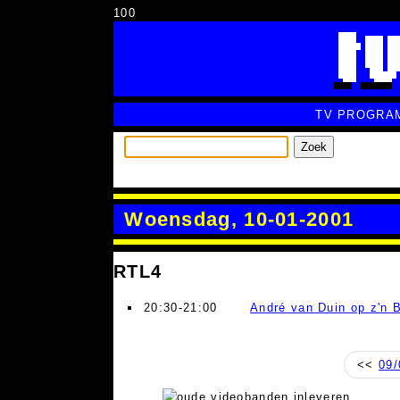
100
TV PROGRA
Zoek
Woensdag, 10-01-2001
RTL4
20:30-21:00
André van Duin op z'n 
<<
09/