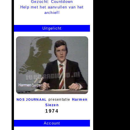
Gezocht: Countdown
Help met het aanvullen van het
archief!
Uitgelicht
presentatie
Harmen
NOS JOURNAAL
Siezen
1974
Account