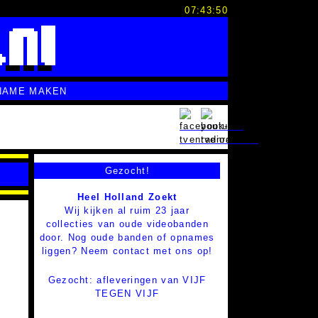
07:43:51
NAME MAKEN
Gezocht!
Heel Holland Zoekt
Wij kijken al ruim 23 jaar
collecties van oude videobanden
door. Nog oude banden of opnames
liggen? Neem contact met ons op!
Gezocht: afleveringen van VIJF
TEGEN VIJF