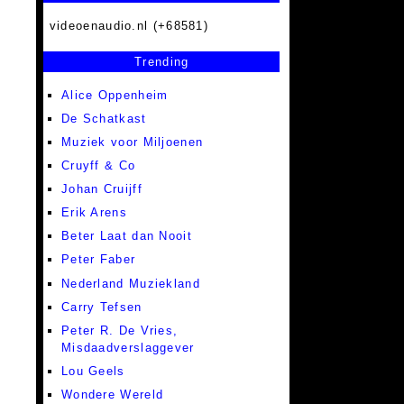
videoenaudio.nl (+68581)
Trending
Alice Oppenheim
De Schatkast
Muziek voor Miljoenen
Cruyff & Co
Johan Cruijff
Erik Arens
Beter Laat dan Nooit
Peter Faber
Nederland Muziekland
Carry Tefsen
Peter R. De Vries,
Misdaadverslaggever
Lou Geels
Wondere Wereld