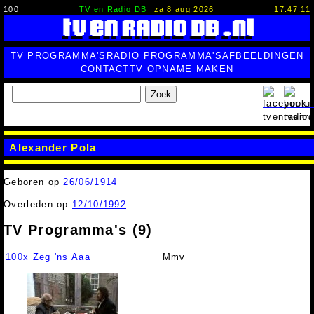
100
TV en Radio DB
za 8 aug 2026
17:47:12
TV PROGRAMMA'S
RADIO PROGRAMMA'S
AFBEELDINGEN
CONTACT
TV OPNAME MAKEN
Zoek
Alexander Pola
Geboren op
26/06/1914
Overleden op
12/10/1992
TV Programma's (9)
100x Zeg 'ns Aaa
Mmv