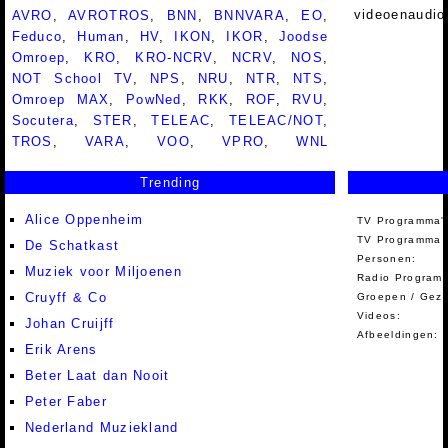
videoenaudio
AVRO
,
AVROTROS
,
BNN
,
BNNVARA
,
EO
,
Feduco
,
Human
,
HV
,
IKON
,
IKOR
,
Joodse
Omroep
,
KRO
,
KRO-NCRV
,
NCRV
,
NOS
,
NOT School TV
,
NPS
,
NRU
,
NTR
,
NTS
,
Omroep MAX
,
PowNed
,
RKK
,
ROF
,
RVU
,
Socutera
,
STER
,
TELEAC
,
TELEAC/NOT
,
TROS
,
VARA
,
VOO
,
VPRO
,
WNL
Trending
Alice Oppenheim
TV Programma'
TV Programma A
De Schatkast
Personen:
Muziek voor Miljoenen
Radio Programm
Cruyff & Co
Groepen / Gez
Videos:
Johan Cruijff
Afbeeldingen:
Erik Arens
Beter Laat dan Nooit
Peter Faber
Nederland Muziekland