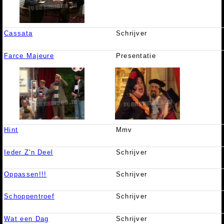
Cassata
Schrijver
Farce Majeure
Presentatie
Hint
Mmv
Ieder Z'n Deel
Schrijver
Oppassen!!!
Schrijver
Schoppentroef
Schrijver
Wat een Dag
Schrijver