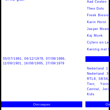
Aad Ceelen
Theo Dols
Freek Biesiot
Karin Horst
Jasper Moen
Kaj Munk
Cijfers en Le
Kwistig met 
05/07/1981
,
04/12/1978
,
07/08/1986
,
11/08/1901
,
16/08/1985
,
27/09/1979
Nederland 1
Nederland 
RTL8
,
SBS6
Tien
,
Yorin
Central
,
Jeti
Kids
Omroepen
On