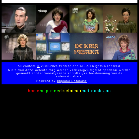
All content
©
2009-2026 tvenradiodb.nl - All Rights Reserved.
Niets van deze website mag worden vermenigvuldigd of openbaar worden
gemaakt zonder voorafgaande schriftelijke toestemming van de
auteurs/makers.
Powered by
Implano Data6ase
home
help mee
disclaimer
met dank aan