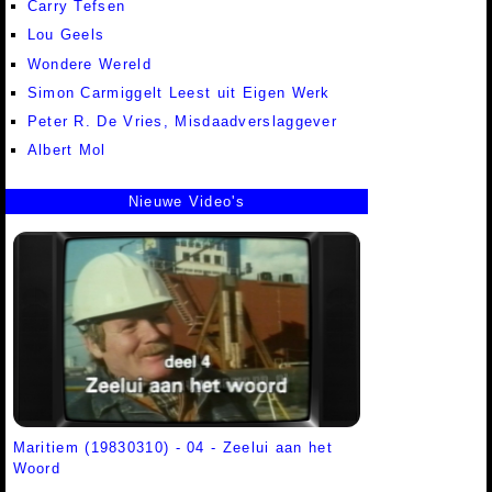
Carry Tefsen
Lou Geels
Wondere Wereld
Simon Carmiggelt Leest uit Eigen Werk
Peter R. De Vries, Misdaadverslaggever
Albert Mol
Nieuwe Video's
Maritiem (19830310) - 04 - Zeelui aan het
Woord