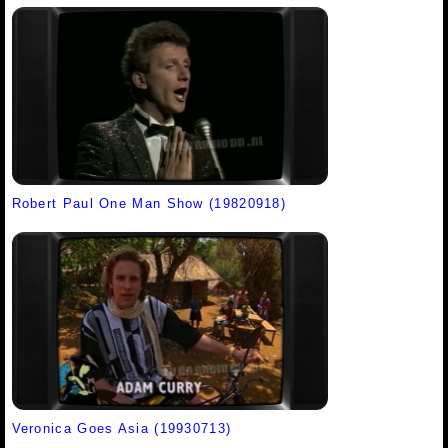
Robert Paul One Man Show (19820918)
Veronica Goes Asia (19930713)