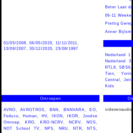
Beter Laat d
06-11 Weeke
Prettig Gereg
Anner Bijlsm
01/05/2008
,
06/05/2020
,
11/11/2011
,
13/08/2007
,
30/12/2020
,
23/08/1997
Nederland 1
Nederland 
RTL8
,
SBS6
Tien
,
Yorin
Central
,
Jeti
Kids
Omroepen
On
videoenaudio
AVRO
,
AVROTROS
,
BNN
,
BNNVARA
,
EO
,
Feduco
,
Human
,
HV
,
IKON
,
IKOR
,
Joodse
Omroep
,
KRO
,
KRO-NCRV
,
NCRV
,
NOS
,
NOT School TV
,
NPS
,
NRU
,
NTR
,
NTS
,