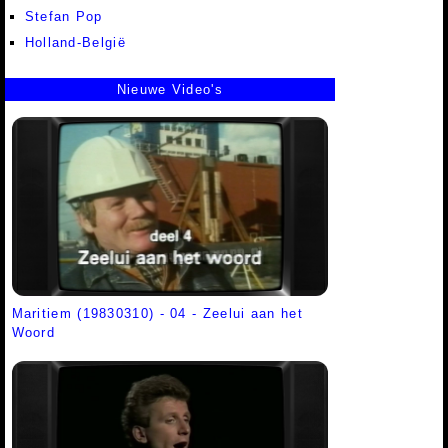
Stefan Pop
Holland-België
Nieuwe Video's
Maritiem (19830310) - 04 - Zeelui aan het
Woord