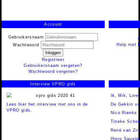
Account
Gebruikersnaam
Help met h
Wachtwoord
Inloggen
Registreer
Gebruikersnaam vergeten?
Wachtwoord vergeten?
Interview VPRO gids
Ik, Mik, Lore
Lees hier het interview met ons in de
De Gekkin va
VPRO gids.
Nico Rienks
Tineke Schou
René van Zi
Hiero Sauvig