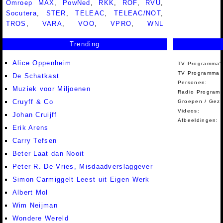
Omroep MAX
,
PowNed
,
RKK
,
ROF
,
RVU
,
Socutera
,
STER
,
TELEAC
,
TELEAC/NOT
,
TROS
,
VARA
,
VOO
,
VPRO
,
WNL
Trending
Alice Oppenheim
TV Programma'
TV Programma A
De Schatkast
Personen:
Muziek voor Miljoenen
Radio Programm
Cruyff & Co
Groepen / Gez
Videos:
Johan Cruijff
Afbeeldingen:
Erik Arens
Carry Tefsen
Beter Laat dan Nooit
Peter R. De Vries, Misdaadverslaggever
Simon Carmiggelt Leest uit Eigen Werk
Albert Mol
Wim Neijman
Wondere Wereld