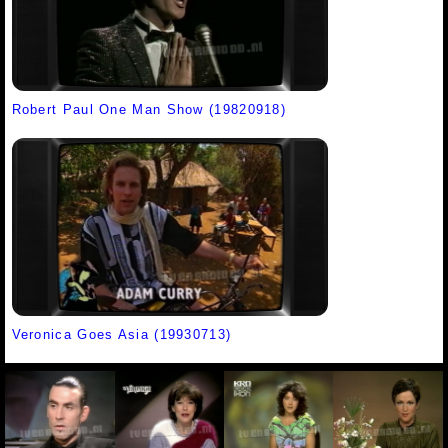
Robert Paul One Man Show (19820918)
Veronica Goes Asia (19930713)