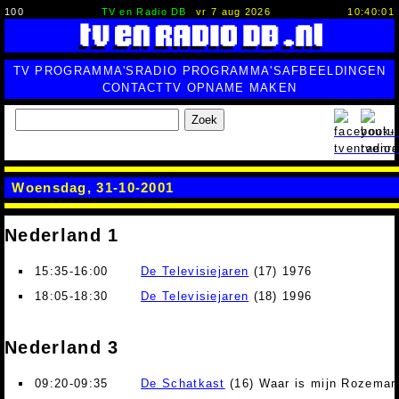
100
TV en Radio DB
vr 7 aug 2026
10:40:02
TV PROGRAMMA'S
RADIO PROGRAMMA'S
AFBEELDINGEN
CONTACT
TV OPNAME MAKEN
Zoek
Woensdag, 31-10-2001
Nederland 1
15:35-16:00
De Televisiejaren
(17) 1976
18:05-18:30
De Televisiejaren
(18) 1996
Nederland 3
09:20-09:35
De Schatkast
(16) Waar is mijn Rozemari