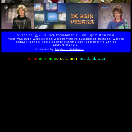
All content
©
2009-2026 tvenradiodb.nl - All Rights Reserved.
Niets van deze website mag worden vermenigvuldigd of openbaar worden
gemaakt zonder voorafgaande schriftelijke toestemming van de
auteurs/makers.
Powered by
Implano Data6ase
home
help mee
disclaimer
met dank aan