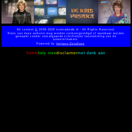
All content
©
2009-2026 tvenradiodb.nl - All Rights Reserved.
Niets van deze website mag worden vermenigvuldigd of openbaar worden
gemaakt zonder voorafgaande schriftelijke toestemming van de
auteurs/makers.
Powered by
Implano Data6ase
home
help mee
disclaimer
met dank aan