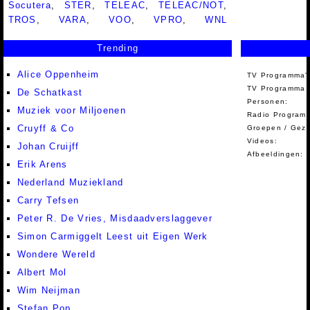
Socutera
,
STER
,
TELEAC
,
TELEAC/NOT
,
TROS
,
VARA
,
VOO
,
VPRO
,
WNL
Trending
Alice Oppenheim
TV Programma'
TV Programma A
De Schatkast
Personen:
Muziek voor Miljoenen
Radio Programm
Cruyff & Co
Groepen / Gez
Videos:
Johan Cruijff
Afbeeldingen:
Erik Arens
Nederland Muziekland
Carry Tefsen
Peter R. De Vries, Misdaadverslaggever
Simon Carmiggelt Leest uit Eigen Werk
Wondere Wereld
Albert Mol
Wim Neijman
Stefan Pop