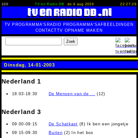
100
TV en Radio DB
do 6 aug 2026
22:27:30
TV PROGRAMMA'S
RADIO PROGRAMMA'S
AFBEELDINGEN
CONTACT
TV OPNAME MAKEN
Zoek
Dinsdag, 14-01-2003
Nederland 1
18:03-18:30
De Mensen van de ...
(12)
Nederland 3
09:00-09:15
De Schatkast
(8) Ik ben een jongetje
09:15-09:30
Buiten
(2) In het bos