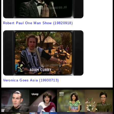
Robert Paul One Man Show (19820918)
Veronica Goes Asia (19930713)