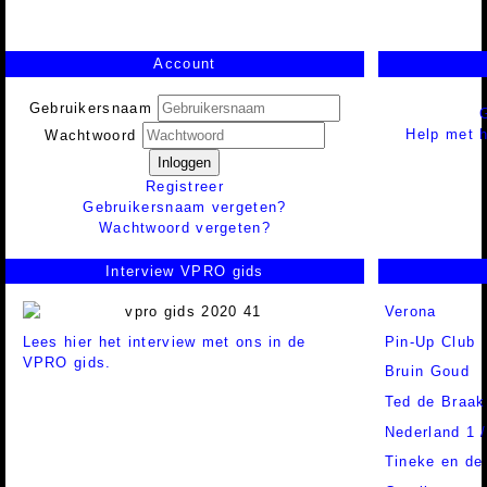
Account
Gebruikersnaam
Help met h
Wachtwoord
Inloggen
Registreer
Gebruikersnaam vergeten?
Wachtwoord vergeten?
Interview VPRO gids
Verona
Lees hier het interview met ons in de
Pin-Up Club
VPRO gids.
Bruin Goud
Ted de Braak
Nederland 1 
Tineke en de