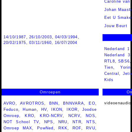
Caroline van
Johan Maasb
Eet U Smakel
Jouw Beurt
14/10/1987
,
26/10/2003
,
04/03/1994
,
20/02/1975
,
03/11/1960
,
16/07/2004
Nederland 1
Nederland 
RTL8
,
SBS6
Tien
,
Yorin
Central
,
Jeti
Kids
Omroepen
On
videoenaudio
AVRO
,
AVROTROS
,
BNN
,
BNNVARA
,
EO
,
Feduco
,
Human
,
HV
,
IKON
,
IKOR
,
Joodse
Omroep
,
KRO
,
KRO-NCRV
,
NCRV
,
NOS
,
NOT School TV
,
NPS
,
NRU
,
NTR
,
NTS
,
Omroep MAX
,
PowNed
,
RKK
,
ROF
,
RVU
,