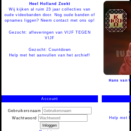
Heel Holland Zoekt
Wij kijken al ruim 23 jaar collecties van
oude videobanden door. Nog oude banden of
opnames liggen? Neem contact met ons op!
Gezocht: afleveringen van VIJF TEGEN
VIJF
Gezocht: Countdown
Help met het aanvullen van het archief!
Hans van W
Account
Gebruikersnaam
Help met h
Wachtwoord
Inloggen