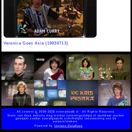
Veronica Goes Asia (19930713)
All content
©
2009-2026 tvenradiodb.nl - All Rights Reserved.
Niets van deze website mag worden vermenigvuldigd of openbaar worden
gemaakt zonder voorafgaande schriftelijke toestemming van de
auteurs/makers.
Powered by
Implano Data6ase