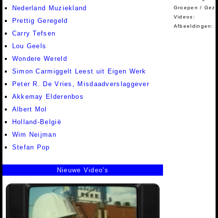
Nederland Muziekland
Groepen / Gez
Videos:
Prettig Geregeld
Afbeeldingen:
Carry Tefsen
Lou Geels
Wondere Wereld
Simon Carmiggelt Leest uit Eigen Werk
Peter R. De Vries, Misdaadverslaggever
Akkemay Elderenbos
Albert Mol
Holland-België
Wim Neijman
Stefan Pop
Nieuwe Video's