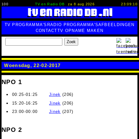
100
TV en Radio DB
za 8 aug 2026
23:09:10
TV PROGRAMMA'S
RADIO PROGRAMMA'S
AFBEELDINGEN
CONTACT
TV OPNAME MAKEN
Zoek
Woensdag, 22-02-2017
NPO 1
00:25-01:25
Jinek
(206)
15:20-16:25
Jinek
(206)
23:00-00:00
Jinek
(207)
NPO 2