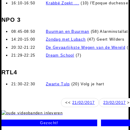
16:10-16:50
Krabbé Zoekt ...
(10) l'Epoque duchesse
NPO 3
08:45-08:50
Buurman en Buurman
(58) Alarminstallati
14:20-15:00
Zondag met Lubach
(47) Geert Wilders
20:32-21:22
De Gevaarlijkste Wegen van de Wereld
(1
21:29-22:25
Dream School
(7)
RTL4
21:30-22:30
Zwarte Tulp
(20) Volg je hart
<<
21/02/2017
23/02/2017
>
Gezocht!