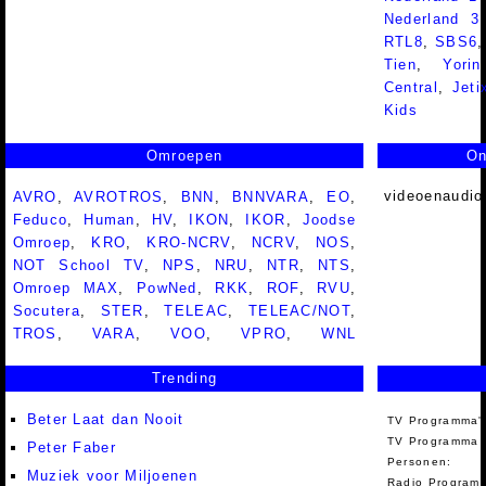
Nederland 
RTL8
,
SBS6
Tien
,
Yorin
Central
,
Jeti
Kids
Omroepen
On
videoenaudio
AVRO
,
AVROTROS
,
BNN
,
BNNVARA
,
EO
,
Feduco
,
Human
,
HV
,
IKON
,
IKOR
,
Joodse
Omroep
,
KRO
,
KRO-NCRV
,
NCRV
,
NOS
,
NOT School TV
,
NPS
,
NRU
,
NTR
,
NTS
,
Omroep MAX
,
PowNed
,
RKK
,
ROF
,
RVU
,
Socutera
,
STER
,
TELEAC
,
TELEAC/NOT
,
TROS
,
VARA
,
VOO
,
VPRO
,
WNL
Trending
Beter Laat dan Nooit
TV Programma'
TV Programma A
Peter Faber
Personen:
Muziek voor Miljoenen
Radio Programm