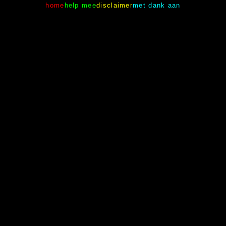
home
help mee
disclaimer
met dank aan