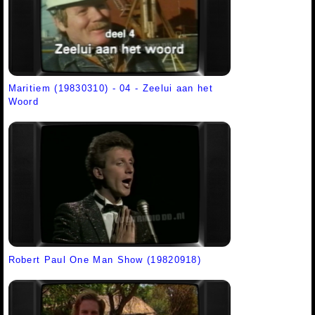
Maritiem (19830310) - 04 - Zeelui aan het
Woord
Robert Paul One Man Show (19820918)