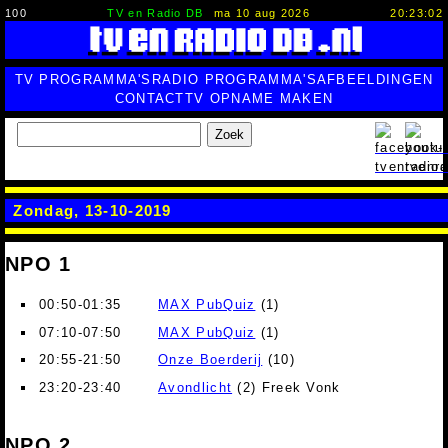
100
TV en Radio DB
ma 10 aug 2026
20:23:03
TV PROGRAMMA'S
RADIO PROGRAMMA'S
AFBEELDINGEN
CONTACT
TV OPNAME MAKEN
Zoek
Zondag, 13-10-2019
NPO 1
00:50-01:35
MAX PubQuiz
(1)
07:10-07:50
MAX PubQuiz
(1)
20:55-21:50
Onze Boerderij
(10)
23:20-23:40
Avondlicht
(2) Freek Vonk
NPO 2