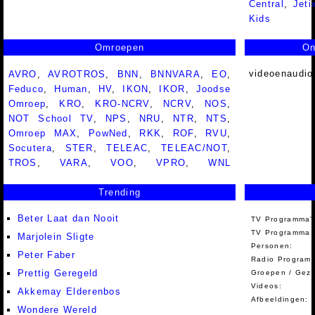
Central
,
Jeti
Kids
Omroepen
On
videoenaudio
AVRO
,
AVROTROS
,
BNN
,
BNNVARA
,
EO
,
Feduco
,
Human
,
HV
,
IKON
,
IKOR
,
Joodse
Omroep
,
KRO
,
KRO-NCRV
,
NCRV
,
NOS
,
NOT School TV
,
NPS
,
NRU
,
NTR
,
NTS
,
Omroep MAX
,
PowNed
,
RKK
,
ROF
,
RVU
,
Socutera
,
STER
,
TELEAC
,
TELEAC/NOT
,
TROS
,
VARA
,
VOO
,
VPRO
,
WNL
Trending
Beter Laat dan Nooit
TV Programma'
TV Programma A
Marjolein Sligte
Personen:
Peter Faber
Radio Programm
Prettig Geregeld
Groepen / Gez
Videos:
Akkemay Elderenbos
Afbeeldingen:
Wondere Wereld