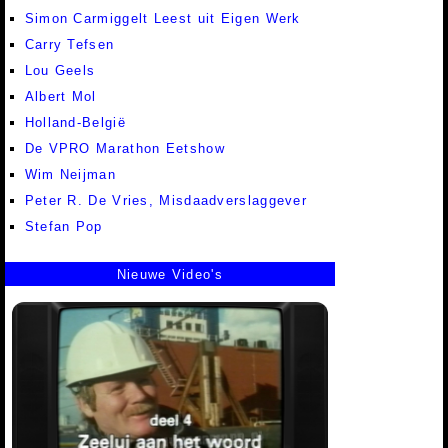
Simon Carmiggelt Leest uit Eigen Werk
Carry Tefsen
Lou Geels
Albert Mol
Holland-België
De VPRO Marathon Eetshow
Wim Neijman
Peter R. De Vries, Misdaadverslaggever
Stefan Pop
Nieuwe Video's