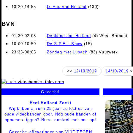
13:20-14:55
Ik Hou van Holland
(130)
BVN
01:30-02:05
Denkend aan Holland
(4) West-Brabant
10:00-10:50
De S.P.E.L Show
(15)
23:35-00:05
Zondag met Lubach
(83) Vuurwerk
<<
12/10/2019
14/10/2019
>
Gezocht!
Heel Holland Zoekt
Wij kijken al ruim 23 jaar collecties van
oude videobanden door. Nog oude banden of
opnames liggen? Neem contact met ons op!
Gezocht: afleveringen van VIJF TEGEN