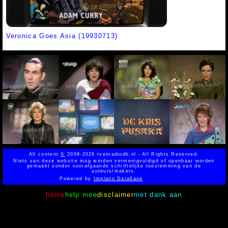
Veronica Goes Asia (19930713)
All content
©
2009-2026 tvenradiodb.nl - All Rights Reserved.
Niets van deze website mag worden vermenigvuldigd of openbaar worden
gemaakt zonder voorafgaande schriftelijke toestemming van de
auteurs/makers.
Powered by
Implano Data6ase
home
help mee
disclaimer
met dank aan