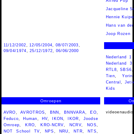
Alfred Pop
Jacqueline S
Hennie Kuipe
Hans van der
Joop Rozen
11/12/2002
,
12/05/2004
,
08/07/2003
,
09/04/1974
,
25/12/1972
,
06/06/2000
Nederland 1
Nederland 
RTL8
,
SBS6
Tien
,
Yorin
Central
,
Jeti
Kids
Omroepen
On
videoenaudio
AVRO
,
AVROTROS
,
BNN
,
BNNVARA
,
EO
,
Feduco
,
Human
,
HV
,
IKON
,
IKOR
,
Joodse
Omroep
,
KRO
,
KRO-NCRV
,
NCRV
,
NOS
,
NOT School TV
,
NPS
,
NRU
,
NTR
,
NTS
,