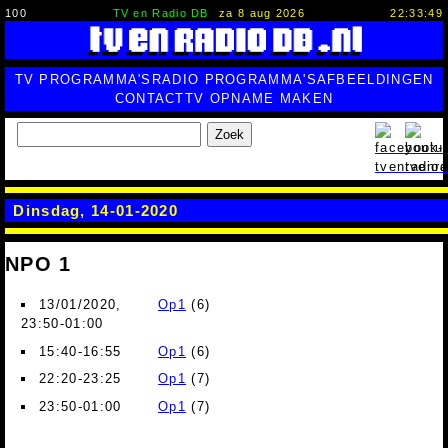
100
TV en Radio DB
za 8 aug 2026
22:33:50
TV PROGRAMMA'S
RADIO PROGRAMMA'S
AFBEELDINGEN
CONTACT
TV OPNAME MAKEN
Zoek
Dinsdag, 14-01-2020
NPO 1
13/01/2020,
Op1
(6)
23:50-01:00
15:40-16:55
Op1
(6)
22:20-23:25
Op1
(7)
23:50-01:00
Op1
(7)