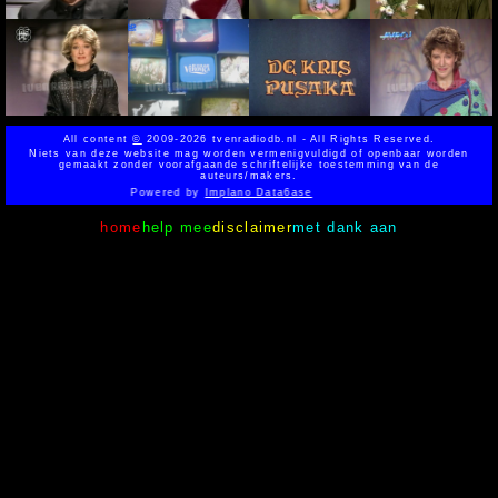
All content
©
2009-2026 tvenradiodb.nl - All Rights Reserved.
Niets van deze website mag worden vermenigvuldigd of openbaar worden
gemaakt zonder voorafgaande schriftelijke toestemming van de
auteurs/makers.
Powered by
Implano Data6ase
home
help mee
disclaimer
met dank aan