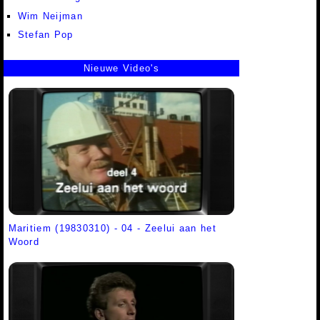
Wim Neijman
Stefan Pop
Nieuwe Video's
Maritiem (19830310) - 04 - Zeelui aan het
Woord