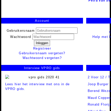
Petra van Se
Account
Gebruikersnaam
Help met h
Wachtwoord
Inloggen
Registreer
Gebruikersnaam vergeten?
Wachtwoord vergeten?
Interview VPRO gids
2 Voor 12 / 
Lees hier het interview met ons in de
Joop Burger
VPRO gids.
Berend Wez
Maud Coppe
Ronald Florij