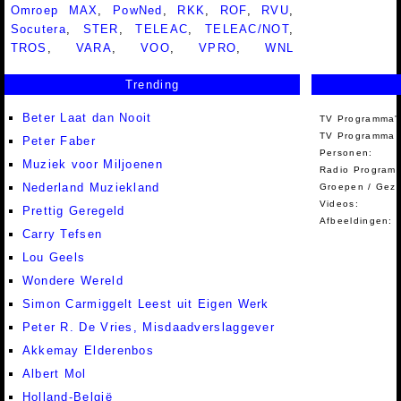
Omroep MAX
,
PowNed
,
RKK
,
ROF
,
RVU
,
Socutera
,
STER
,
TELEAC
,
TELEAC/NOT
,
TROS
,
VARA
,
VOO
,
VPRO
,
WNL
Trending
Beter Laat dan Nooit
TV Programma'
TV Programma A
Peter Faber
Personen:
Muziek voor Miljoenen
Radio Programm
Nederland Muziekland
Groepen / Gez
Videos:
Prettig Geregeld
Afbeeldingen:
Carry Tefsen
Lou Geels
Wondere Wereld
Simon Carmiggelt Leest uit Eigen Werk
Peter R. De Vries, Misdaadverslaggever
Akkemay Elderenbos
Albert Mol
Holland-België